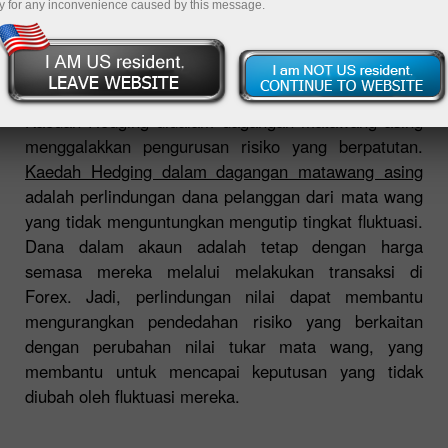
y for any inconvenience caused by this message.
Buka akaun demo
Kaedah Hedging didalam dagangan matawang asing
menggalakkan pengurusan risiko yang berpatutan.
Kaedah Hedging dalam dagangan matawang asing
adalah perlindungan dana pelanggan dari mata wang
yang tidak menguntungkan mengutip tingkat fluktuasi.
Dana dalam akaun adalah tetap dengan harga
semasa mereka melalui melakukan transaksi di
Forex. Jadi, perlindungan nilai dapat membantu
mengurangkan pendedahan risiko yang berkaitan
dengan perubahan nilai tukar mata wang, yang
membantu untuk mencapai keputusan yang tidak
diubah oleh fluktuasi mereka.