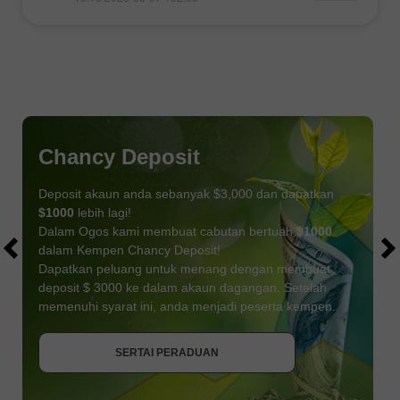
Chancy Deposit
Deposit akaun anda sebanyak $3,000 dan dapatkan
$1000
lebih lagi!
Dalam Ogos kami membuat cabutan bertuah
$1000
dalam Kempen Chancy Deposit!
Dapatkan peluang untuk menang dengan membuat
deposit $ 3000 ke dalam akaun dagangan. Setelah
memenuhi syarat ini, anda menjadi peserta kempen.
DAPATKAN BONUS
SERTAI PERADUAN
SERTAI PERADUAN
SERTAI PERADUAN