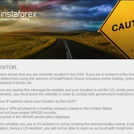
For Traders
Forex Analytics
InstaForex TV
Forex TV: Kalendar
ISITOR,
ess shows that you are currently located in the USA. If you are a resident of the Uni
Trader’s calendar on March 28: Any
ibited from using the services of InstaFintech Group including online trading, online
drawal of funds, etc.
winners in Trump’s tariff game? (ms)
k you are seeing this message by mistake and your location is not the US, kindly pro
herwise, you must leave the website in order to comply with government restrictions
ur IP address show your location as the USA?
sing a VPN provided by a hosting company based in the United States;
Buka akaun perdagangan
oes not have proper WHOIS records;
occurred in the WHOIS geolocation database.
irm whether you are a US resident or not by clicking the relevant button below. If y
Buka akaun demo
ption, being a US resident, you will not be able to open an account with InstaForex