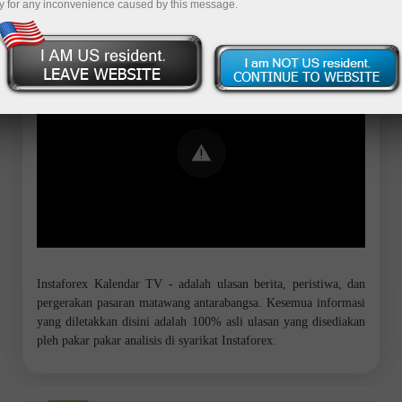
y for any inconvenience caused by this message.
Error loading YouTube: Video could not
be played
Instaforex Kalendar TV - adalah ulasan berita, peristiwa, dan
pergerakan pasaran matawang antarabangsa. Kesemua informasi
yang diletakkan disini adalah 100% asli ulasan yang disediakan
pleh pakar pakar analisis di syarikat Instaforex.