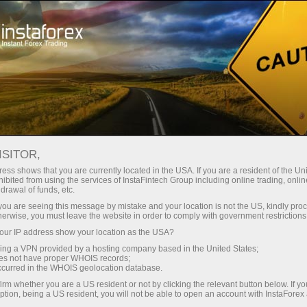
For Traders
Forex Analytics
InstaForex TV
Forex TV: Kalendar
ISITOR,
ess shows that you are currently located in the USA. If you are a resident of the Uni
Trader’s calendar on March 28: Any
ibited from using the services of InstaFintech Group including online trading, online
drawal of funds, etc.
winners in Trump’s tariff game? (ms)
k you are seeing this message by mistake and your location is not the US, kindly pro
herwise, you must leave the website in order to comply with government restrictions
ur IP address show your location as the USA?
sing a VPN provided by a hosting company based in the United States;
Buka akaun perdagangan
oes not have proper WHOIS records;
occurred in the WHOIS geolocation database.
irm whether you are a US resident or not by clicking the relevant button below. If y
Buka akaun demo
ption, being a US resident, you will not be able to open an account with InstaForex