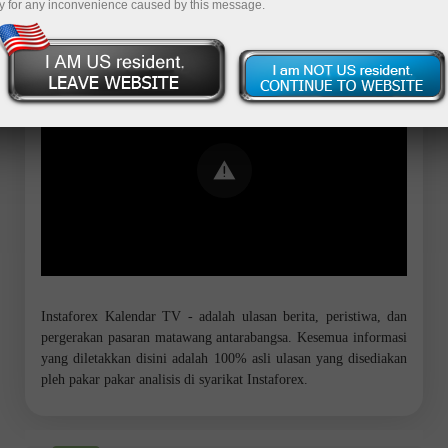
y for any inconvenience caused by this message.
Error loading YouTube: Video could not
be played
Instaforex Kalendar TV - adalah ulasan berita, peristiwa, dan
pergerakan pasaran matawang antarabangsa. Kesemua informasi
yang diletakkan disini adalah 100% asli ulasan yang disediakan
pleh pakar pakar analisis di syarikat Instaforex.