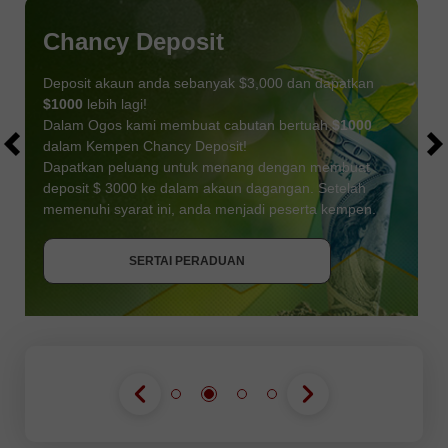
Chancy Deposit
Deposit akaun anda sebanyak $3,000 dan dapatkan
$1000
lebih lagi!
Dalam Ogos kami membuat cabutan bertuah
$1000
dalam Kempen Chancy Deposit!
Dapatkan peluang untuk menang dengan membuat
deposit $ 3000 ke dalam akaun dagangan. Setelah
memenuhi syarat ini, anda menjadi peserta kempen.
DAPATKAN BONUS
SERTAI PERADUAN
SERTAI PERADUAN
SERTAI PERADUAN