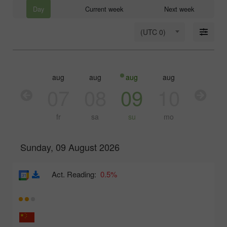
Day
Current week
Next week
(UTC 0)
aug
aug
aug
aug
aug
aug
06
07
08
09
10
11
th
fr
sa
su
mo
tu
Sunday, 09 August 2026
Act. Reading:
0.5%