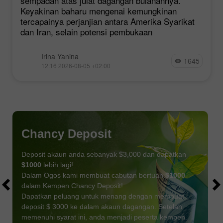
sempadan atas julat dagangan bulanannya.
Keyakinan baharu mengenai kemungkinan
tercapainya perjanjian antara Amerika Syarikat
dan Iran, selain potensi pembukaan
Irina Yanina
1645
12:16 2026-08-05 +02:00
Chancy Deposit
Deposit akaun anda sebanyak $3,000 dan dapatkan
$1000
lebih lagi!
Dalam Ogos kami membuat cabutan bertuah
$1000
dalam Kempen Chancy Deposit!
Dapatkan peluang untuk menang dengan membuat
deposit $ 3000 ke dalam akaun dagangan. Setelah
memenuhi syarat ini, anda menjadi peserta kempen.
DAPATKAN BONUS
SERTAI PERADUAN