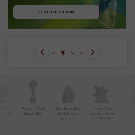
SERTAI PERADUAN
SERTAI PERADUAN
Paling
Program Afiliasi
Most Innovative
Broker Forex
Best
sia 2020
Terbaik 2020
Mobile Trading
Terbaik di Money
Techno
Application
Expo Abu Dhabi
2025