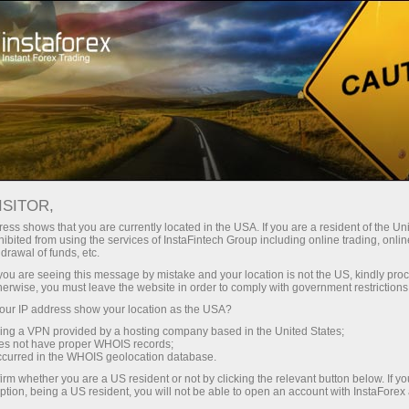
Untuk Pedagang
Forex Analytics
Berita Bergambar
ISITOR,
ess shows that you are currently located in the USA. If you are a resident of the Uni
ibited from using the services of InstaFintech Group including online trading, online
drawal of funds, etc.
08:18 2025-07-01
k you are seeing this message by mistake and your location is not the US, kindly pro
herwise, you must leave the website in order to comply with government restrictions
ur IP address show your location as the USA?
TRUMP DAN MUSK: DARI SEKUTU
sing a VPN provided by a hosting company based in the United States;
MENJADI PESAING
oes not have proper WHOIS records;
occurred in the WHOIS geolocation database.
irm whether you are a US resident or not by clicking the relevant button below. If y
ption, being a US resident, you will not be able to open an account with InstaForex
erdagangan