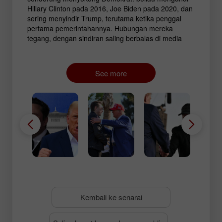
Hillary Clinton pada 2016, Joe Biden pada 2020, dan
sering menyindir Trump, terutama ketika penggal
pertama pemerintahannya. Hubungan mereka
tegang, dengan sindiran saling berbalas di media
sosial. Namun segala-galanya berubah secara
mendadak pada Julai apabila, selepas cubaan
pembunuhan terhadap Trump di Pennsylvania, Musk
See more
tampil memberi sokongan penuh. Beliau kemudian
mengumumkan penubuhan dana politik sendiri bagi
menggerakkan agenda Republikan.
Kembali ke senarai