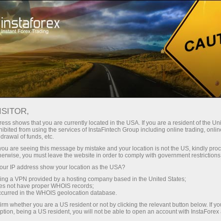
Ulasan pedagang InstaForex
ISITOR,
Ulasan InstaForex
ess shows that you are currently located in the USA. If you are a resident of the Uni
ibited from using the services of InstaFintech Group including online trading, online
daripada pedagang
drawal of funds, etc.
k you are seeing this message by mistake and your location is not the US, kindly pro
Forex sebenar
herwise, you must leave the website in order to comply with government restrictions
ur IP address show your location as the USA?
sing a VPN provided by a hosting company based in the United States;
Selepas membaca komen ini setiap pedagang
oes not have proper WHOIS records;
tanpa mengira pengalaman mereka boleh
occurred in the WHOIS geolocation database.
menemui pihak baru InstaForex.
irm whether you are a US resident or not by clicking the relevant button below. If y
ption, being a US resident, you will not be able to open an account with InstaForex