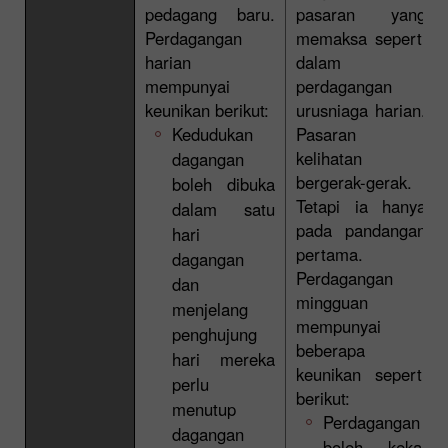
pedagang baru.
pasaran yang
Perdagangan
memaksa seperti
harian
dalam
mempunyai
perdagangan
keunikan berikut:
urusniaga harian.
Kedudukan
Pasaran
kelihatan
dagangan
bergerak-gerak.
boleh dibuka
Tetapi ia hanya
dalam satu
pada pandangan
hari
pertama.
dagangan
Perdagangan
dan
mingguan
menjelang
mempunyai
penghujung
beberapa
hari mereka
keunikan seperti
perlu
berikut:
menutup
Perdagangan
dagangan
boleh kekal