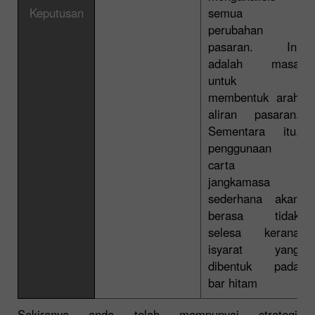
Keputusan
semua
perubahan
pasaran. Ini
adalah masa
untuk
membentuk arah
aliran pasaran.
Sementara itu,
penggunaan
carta
jangkamasa
sederhana akan
berasa tidak
selesa kerana
isyarat yang
dibentuk pada
bar hitam
Sekiranya anda telah mempunyai strategi