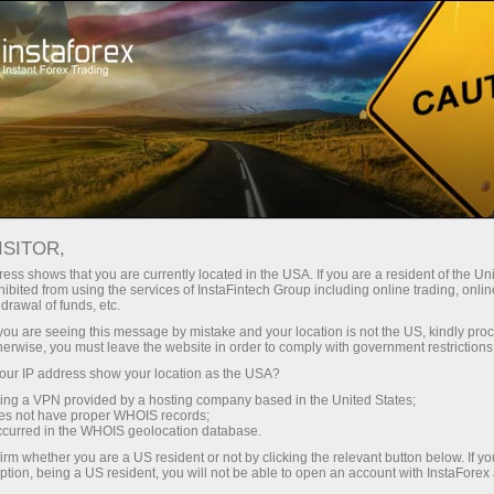
Untuk Pedagang Baru
Maklumat Berguna
Artikel mengenai Forex
Peraturan perdagangan
ISITOR,
PERATURAN
ess shows that you are currently located in the USA. If you are a resident of the Uni
ibited from using the services of InstaFintech Group including online trading, online
PERDAGANGAN
drawal of funds, etc.
k you are seeing this message by mistake and your location is not the US, kindly pro
herwise, you must leave the website in order to comply with government restrictions
ur IP address show your location as the USA?
Buka akaun perdagangan
sing a VPN provided by a hosting company based in the United States;
oes not have proper WHOIS records;
occurred in the WHOIS geolocation database.
Buka akaun demo
irm whether you are a US resident or not by clicking the relevant button below. If y
ption, being a US resident, you will not be able to open an account with InstaForex