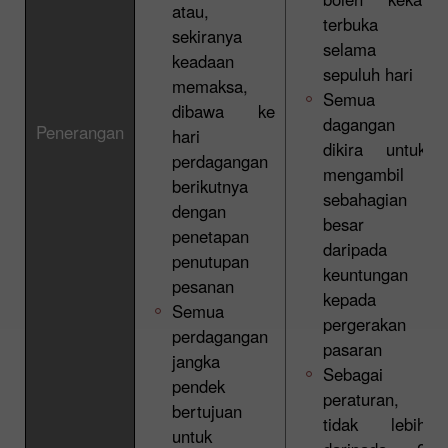
atau,
terbuka
sekiranya
selama
keadaan
sepuluh hari
memaksa,
Semua
dibawa ke
dagangan
Penerangan
hari
dikira untuk
perdagangan
mengambil
berikutnya
sebahagian
dengan
besar
penetapan
daripada
penutupan
keuntungan
pesanan
kepada
Semua
pergerakan
perdagangan
pasaran
jangka
Sebagai
pendek
peraturan,
bertujuan
tidak lebih
untuk