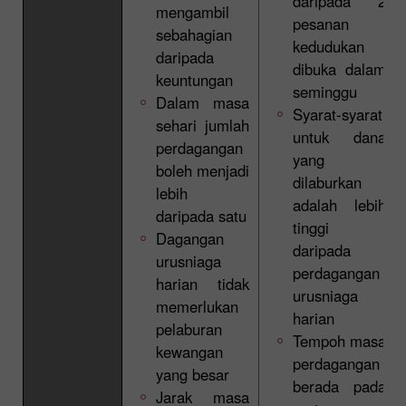
daripada 2
mengambil
pesanan
sebahagian
kedudukan
daripada
dibuka dalam
keuntungan
seminggu
Dalam masa
Syarat-syarat
sehari jumlah
untuk dana
perdagangan
yang
boleh menjadi
dilaburkan
lebih
adalah lebih
daripada satu
tinggi
Dagangan
daripada
urusniaga
perdagangan
harian tidak
urusniaga
memerlukan
harian
pelaburan
Tempoh masa
kewangan
perdagangan
yang besar
berada pada
Jarak masa