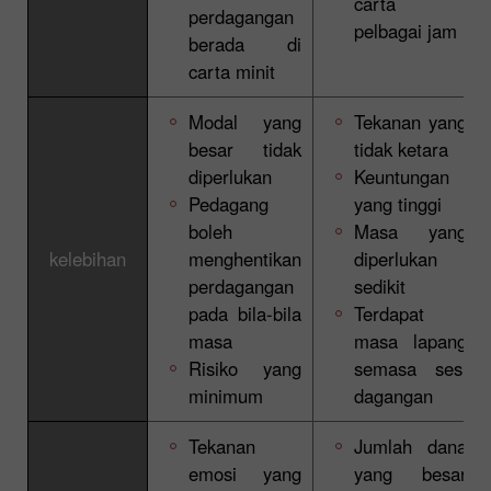
carta
perdagangan
pelbagai jam
berada di
carta minit
Modal yang
Tekanan yang
besar tidak
tidak ketara
diperlukan
Keuntungan
Pedagang
yang tinggi
boleh
Masa yang
kelebihan
menghentikan
diperlukan
perdagangan
sedikit
pada bila-bila
Terdapat
masa
masa lapang
Risiko yang
semasa sesi
minimum
dagangan
Tekanan
Jumlah dana
emosi yang
yang besar