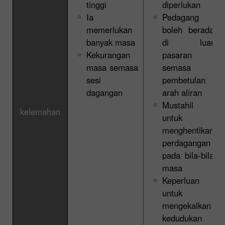
tinggi
diperlukan
Ia
Pedagang
memerlukan
boleh berada
banyak masa
di luar
Kekurangan
pasaran
masa semasa
semasa
sesi
pembetulan
dagangan
arah aliran
Mustahil
kelemahan
untuk
menghentikan
perdagangan
pada bila-bila
masa
Keperluan
untuk
mengekalkan
kedudukan