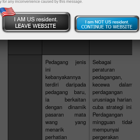
y for any inconvenience caused by this message.
Perdagangan
Perdagangan
harian
Mingguan
Pedagang jenis
Sebagai
ini
peraturan
kebanyakannya
pedagangan,
terdiri daripada
kecewa dalam
pedagang baru,
perdagangan
ia berkaitan
urusniaga harian,
dengan dinamik
cuba strategi ini.
pasaran mata
Perdagangan
wang yang
mingguan tidak
menarik
mempunyai
perhatian
pergerakan