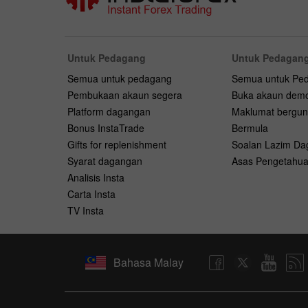
Untuk Pedagang
Untuk Pedagang
Semua untuk pedagang
Semua untuk Pe
Pembukaan akaun segera
Buka akaun dem
Platform dagangan
Maklumat bergu
Bonus InstaTrade
Bermula
Gifts for replenishment
Soalan Lazim D
Syarat dagangan
Asas Pengetahu
Analisis Insta
Carta Insta
TV Insta
Bahasa Malay