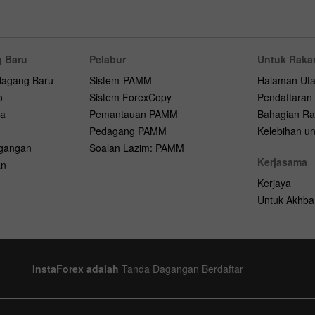
 Baru
Pelabur
Untuk Raka
dagang Baru
Sistem-PAMM
Halaman Ut
o
Sistem ForexCopy
Pendaftaran
na
Pemantauan PAMM
Bahagian Ra
Pedagang PAMM
Kelebihan unt
agangan
Soalan Lazim: PAMM
Kerjasama
an
Kerjaya
Untuk Akhba
InstaForex adalah
Tanda Dagangan Berdaftar