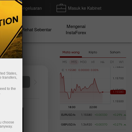
Deposit/Pengeluaran
Masuk ke Kabinet
Mengenai
en
Rehat Sebentar
InstaForex
Mata wang
Kripto
Saham
M5
M15
M30
H1
H4
D1
W1
C
1
.
1
5
5
8
0
0
.
0
0
0
0
0
0
.
0
0
%
ted States,
 transfers,
Deposit wang
ceed to the
.
EURUSD.fx
1.15580
+0.00330
+0.29%
ou choose
GBPUSD.fx
1.34920
+0.00370
+0.27%
 anyway.