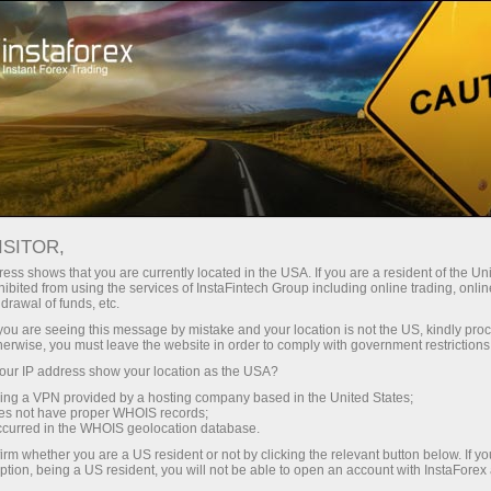
embukaan akaun segera
Platform dagangan
tuk Pedagang
Untuk Rakan
Untuk Pelabur
Kemp
Baru
Niaga
ISITOR,
ess shows that you are currently located in the USA. If you are a resident of the Uni
ideo market
ibited from using the services of InstaFintech Group including online trading, online
Buka akaun demo
drawal of funds, etc.
k you are seeing this message by mistake and your location is not the US, kindly pro
herwise, you must leave the website in order to comply with government restrictions
ur IP address show your location as the USA?
sing a VPN provided by a hosting company based in the United States;
oes not have proper WHOIS records;
occurred in the WHOIS geolocation database.
irm whether you are a US resident or not by clicking the relevant button below. If y
ption, being a US resident, you will not be able to open an account with InstaForex