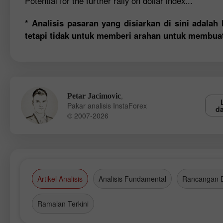
Potential for the further rally on dollar index...
* Analisis pasaran yang disiarkan di sini adala
tetapi tidak untuk memberi arahan untuk membua
,
Petar Jacimovic
Pakar analisis InstaForex
da
© 2007-2026
Artikel Analisis
Analisis Fundamental
Rancangan 
Ramalan Terkini