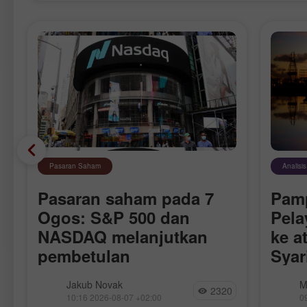
Pasaran Saham
Analisi
Pasaran saham pada 7
Pam
S
Ogos: S&P 500 dan
Pela
NASDAQ melanjutkan
ke a
pembetulan
Syar
Perj
r
Semalam, pasaran saham ditutup lebih
Harga 
Jakub Novak
M
Aka
2320
rendah. Indeks S&P 500 susut 1.01%,
lapora
10:16 2026-08-07 +02:00
0