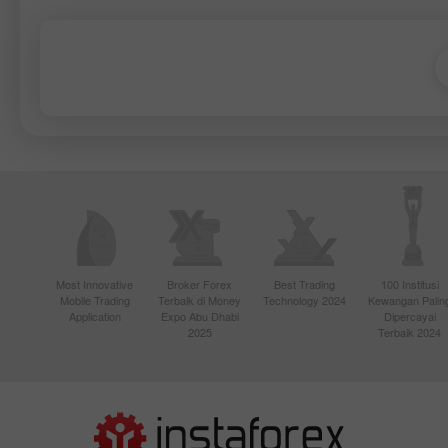
Most Innovative
Broker Forex
Best Trading
100 Institusi
Mobile Trading
Terbaik di Money
Technology 2024
Kewangan Palin
Application
Expo Abu Dhabi
Dipercayai
2025
Terbaik 2024