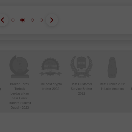
Buka
Buka
Broker Forex
The best crypto
Best Customer
Best Broker 2022
g
Terbaik
broker 2022
Service Broker
in Latin America
berdasarkan
2022
hasil Forex
Traders Summit
Dubai - 2023