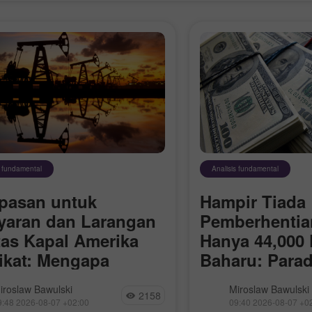
s fundamental
Analisis fundamental
pasan untuk
Hampir Tiada
yaran dan Larangan
Pemberhentian
tas Kapal Amerika
Hanya 44,000 
ikat: Mengapa
Baharu: Para
anjian Hormuz Tidak
Pasaran Buru
minyak naik semalam susulan
Dolar bertindak balas
iroslaw Bawulski
Miroslaw Bawulski
n Membuka Selat
2158
n agensi berita Iran bahawa
berita bahawa tuntut
9:48 2026-08-07 +02:00
09:40 2026-08-07 +0