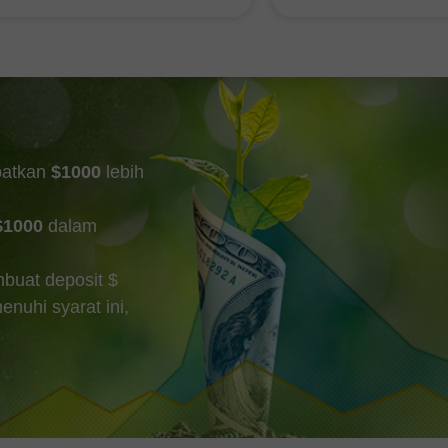
ik Islam Iran melancarkan
pengangguran minggu
an terhadap sasaran
Syarikat berjumlah 1
uhan di Selat Hormuz.
minggu sebelumnya d
akan itu berlaku selepas WTI
sebanyak 1,000, dari
da aras minyak mentah)
kepada 198,000. Pur
patkan
$1000
lebih
$1000
dalam
buat deposit $
uhi syarat ini,
Buka Akaun
Buka Akaun
Demo
Sebenar