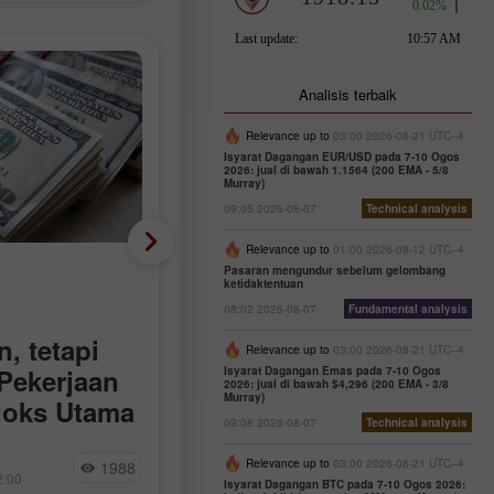
Analisis terbaik
Relevance up to
03:00 2026-08-21 UTC--4
Isyarat Dagangan EUR/USD pada 7-10 Ogos
2026: jual di bawah 1.1564 (200 EMA - 5/8
Murray)
09:05 2026-08-07
Technical analysis
Relevance up to
01:00 2026-08-12 UTC--4
Mata wang Krypto
Pasaran mengundur sebelum gelombang
ketidaktentuan
Cadangan Dagangan
08:02 2026-08-07
Fundamental analysis
, tetapi
untuk Pasaran Mata
Relevance up to
03:00 2026-08-21 UTC--4
Pekerjaan
Wang Kripto pada 7
Isyarat Dagangan Emas pada 7-10 Ogos
2026: jual di bawah $4,296 (200 EMA - 3/8
Murray)
doks Utama
Ogos
09:08 2026-08-07
Technical analysis
h Amerika
 positif terhadap
Bitcoin dan Ethereum sedang
Miroslaw Bawulski
Relevance up to
03:00 2026-08-21 UTC--4
1988
21
an awal faedah
didagangkan dalam saluran mendata
2:00
09:32 2026-08-07 +02:00
Isyarat Dagangan BTC pada 7-10 Ogos 2026: