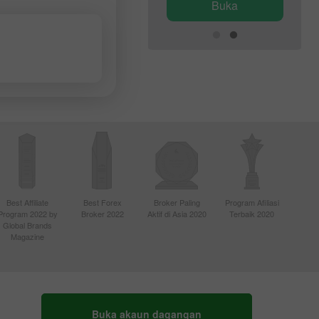
Buka
Buka
Best Affiliate
Best Forex
Broker Paling
Program Afiliasi
Program 2022 by
Broker 2022
Aktif di Asia 2020
Terbaik 2020
Global Brands
Magazine
Buka akaun dagangan