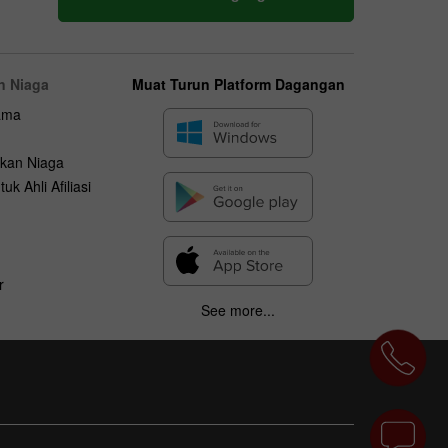
n Niaga
Muat Turun Platform Dagangan
ama
kan Niaga
uk Ahli Afiliasi
r
See more...