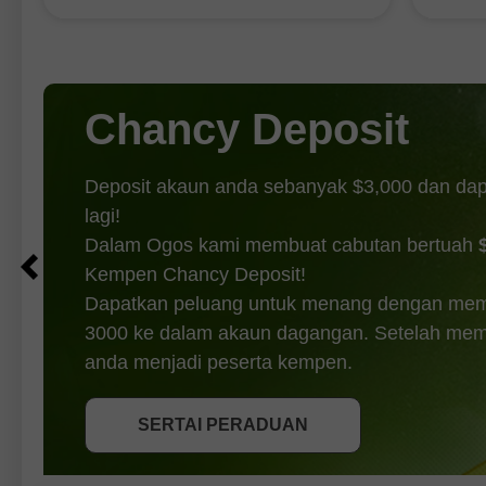
manakala Indeks Nasdaq-100 turun
Republ
0.06%. Purata Perindustrian Dow
serang
Jones susut 0.85%. Hari ini, niaga
bermus
hadapan Indeks S&P 500 hampir
Perger
(penan
Chancy Deposit
Deposit akaun anda sebanyak $3,000 dan da
lagi!
Dalam Ogos kami membuat cabutan bertuah
Kempen Chancy Deposit!
Dapatkan peluang untuk menang dengan mem
3000 ke dalam akaun dagangan. Setelah memen
DAPATKAN BONUS
anda menjadi peserta kempen.
SERTAI PERADUAN
SERTAI PERADUAN
SERTAI PERADUAN