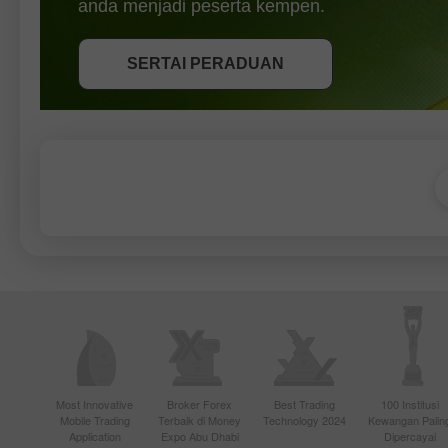
anda menjadi peserta kempen.
SERTAI PERADUAN
SERTAI PERADUAN
SERTAI PERADUAN
Most Innovative
Broker Forex
Best Trading
100 Institusi
Mobile Trading
Terbaik di Money
Technology 2024
Kewangan Palin
Application
Expo Abu Dhabi
Dipercayai