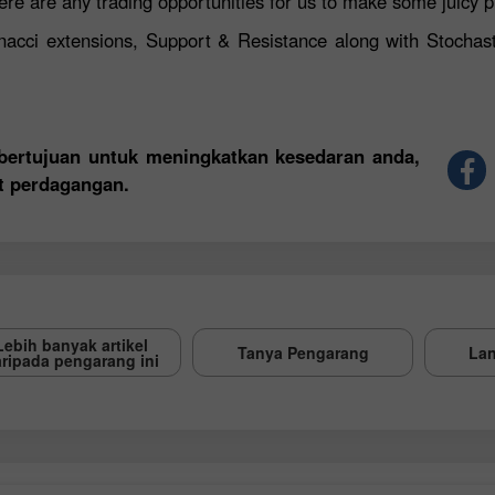
ere are any trading opportunities for us to make some juicy p
nacci extensions, Support & Resistance along with Stochast
h bertujuan untuk meningkatkan kesedaran anda,
t perdagangan.
Lebih banyak artikel
Tanya Pengarang
Lan
ripada pengarang ini