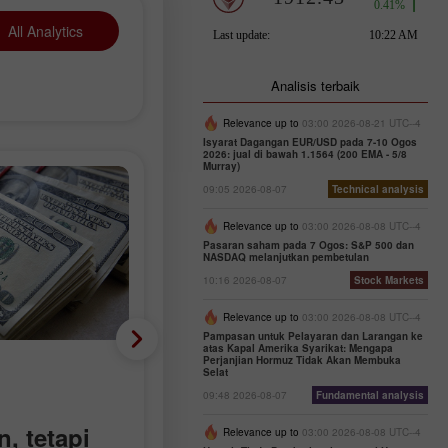
All Analytics
Analisis terbaik
Relevance up to
03:00 2026-08-21 UTC--4
Isyarat Dagangan EUR/USD pada 7-10 Ogos
2026: jual di bawah 1.1564 (200 EMA - 5/8
Murray)
09:05 2026-08-07
Technical analysis
Relevance up to
03:00 2026-08-08 UTC--4
Pasaran saham pada 7 Ogos: S&P 500 dan
NASDAQ melanjutkan pembetulan
10:16 2026-08-07
Stock Markets
Relevance up to
03:00 2026-08-08 UTC--4
Pampasan untuk Pelayaran dan Larangan ke
atas Kapal Amerika Syarikat: Mengapa
Perjanjian Hormuz Tidak Akan Membuka
Mata wang Krypto
Selat
09:48 2026-08-07
Fundamental analysis
Cadangan Dagangan
, tetapi
untuk Pasaran Mata
Relevance up to
03:00 2026-08-08 UTC--4