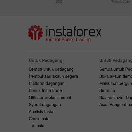
2025
Terbaik 2024
Untuk Pedagang
Untuk Pedagang
Semua untuk pedagang
Semua untuk Pe
Pembukaan akaun segera
Buka akaun dem
Platform dagangan
Maklumat bergu
Bonus InstaTrade
Bermula
Gifts for replenishment
Soalan Lazim D
Syarat dagangan
Asas Pengetahu
Analisis Insta
Carta Insta
TV Insta