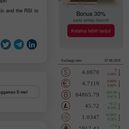
ips!
ic and the RSI to
Bonus 30%
pada setiap deposit
Ketahui lebih lanjut
gganan E-mel