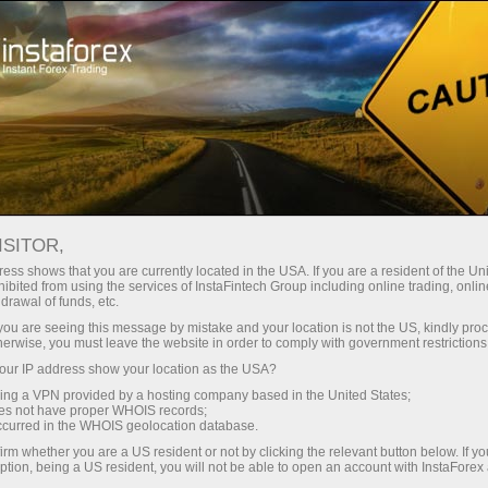
embukaan akaun segera
Platform dagangan
tuk Pedagang
Untuk Rakan
Untuk Pelabur
Kemp
Baru
Niaga
ISITOR,
ess shows that you are currently located in the USA. If you are a resident of the Uni
aily Video
ibited from using the services of InstaFintech Group including online trading, online
 akaun demo
drawal of funds, etc.
2017
k you are seeing this message by mistake and your location is not the US, kindly pro
herwise, you must leave the website in order to comply with government restrictions
ur IP address show your location as the USA?
sing a VPN provided by a hosting company based in the United States;
oes not have proper WHOIS records;
occurred in the WHOIS geolocation database.
irm whether you are a US resident or not by clicking the relevant button below. If y
ption, being a US resident, you will not be able to open an account with InstaForex