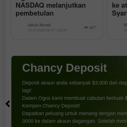
NASDAQ melanjutkan
ke a
pembetulan
Syar
Perj
r
Semalam, pasaran saham ditutup lebih
Harga 
Jakub Novak
M
Aka
687
rendah. Indeks S&P 500 susut 1.01%,
lapora
10:16 2026-08-07 +02:00
0
manakala Indeks Nasdaq-100 turun
Republ
0.06%. Purata Perindustrian Dow
serang
Jones susut 0.85%. Hari ini, niaga
bermus
hadapan Indeks S&P 500 hampir
Perger
(penan
Chancy Deposit
Deposit akaun anda sebanyak $3,000 dan da
lagi!
Dalam Ogos kami membuat cabutan bertuah
Kempen Chancy Deposit!
Dapatkan peluang untuk menang dengan mem
3000 ke dalam akaun dagangan. Setelah memen
DAPATKAN BONUS