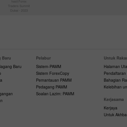
hasil Forex
Traders Summit
Dubai - 2023
 Baru
Pelabur
Untuk Raka
dagang Baru
Sistem-PAMM
Halaman Ut
o
Sistem ForexCopy
Pendaftaran
na
Pemantauan PAMM
Bahagian Ra
Pedagang PAMM
Kelebihan unt
agangan
Soalan Lazim: PAMM
Kerjasama
an
Kerjaya
Untuk Akhba