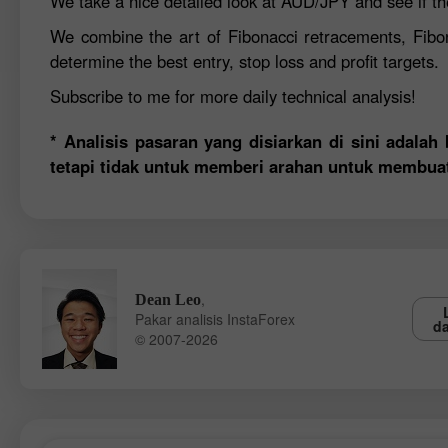
We take a nice detailed look at AUD/JPY and see if th
We combine the art of Fibonacci retracements, Fibo
determine the best entry, stop loss and profit targets.
Subscribe to me for more daily technical analysis!
* Analisis pasaran yang disiarkan di sini adala
tetapi tidak untuk memberi arahan untuk membua
,
Dean Leo
Pakar analisis InstaForex
da
© 2007-2026