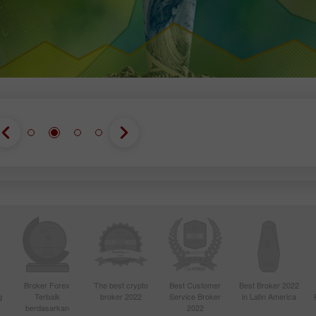
Broker Forex
The best crypto
Best Customer
Best Broker 2022
g
Terbaik
broker 2022
Service Broker
in Latin America
berdasarkan
2022