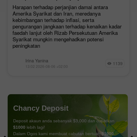
Iran Memberi Tekanan ke atas Dolar AS,
Harapan terhadap perjanjian damai antara
Menyokong Harga Emas
Amerika Syarikat dan Iran, meredanya
kebimbangan terhadap inflasi, serta
pengurangan jangkaan terhadap kenaikan kadar
faedah lanjut oleh Rizab Persekutuan Amerika
Syarikat mungkin mengehadkan potensi
peningkatan
Irina Yanina
1139
13:02 2026-08-06 +02:00
Chancy Deposit
Deposit akaun anda sebanyak $3,000 dan dapatkan
$1000
lebih lagi!
Dalam Ogos kami membuat cabutan bertuah
$1000