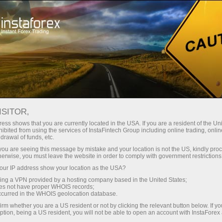
For Traders
Analytical Reviews
Technical analysis
ISITOR,
14.05.2020: Analisis Forex &
ess shows that you are currently located in the USA. If you are a resident of the Uni
ibited from using the services of InstaFintech Group including online trading, online
Kajian: Instaforex Daily Analysis -
drawal of funds, etc.
14th May 2020
k you are seeing this message by mistake and your location is not the US, kindly pro
herwise, you must leave the website in order to comply with government restrictions
ur IP address show your location as the USA?
sing a VPN provided by a hosting company based in the United States;
oes not have proper WHOIS records;
akaun perdagangan
occurred in the WHOIS geolocation database.
irm whether you are a US resident or not by clicking the relevant button below. If y
ption, being a US resident, you will not be able to open an account with InstaForex
uka akaun demo