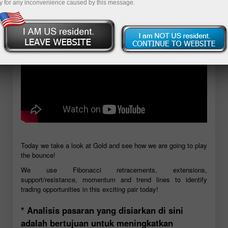
y for any inconvenience caused by this message.
Today we take a look at Gold and see how we are going to play
the bounce!
We use Fibonacci retracements, extensions,
support/resistance, momentum and trend lines to identify
trading opportunities in this exciting pair today!
* Analisis pasaran yang disiarkan di sini
adalah bertujuan untuk meningkatkan