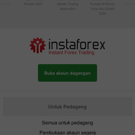
sia 2020
Terbaik 2020
Mobile Trading
Terbaik di Money
Techno
Application
Expo Abu Dhabi
2025
Buka akaun dagangan
Untuk Pedagang
Semua untuk pedagang
Pembukaan akaun segera