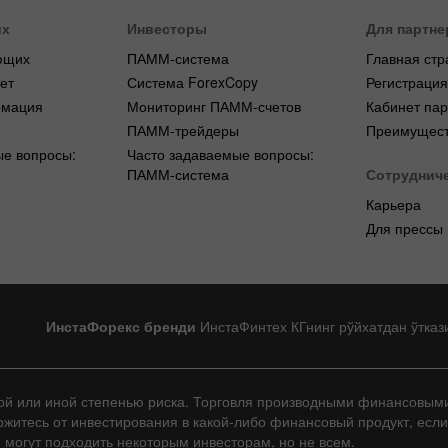
их
Инвесторы
Для партне
ющих
ПАММ-система
Главная стр
ет
Система ForexCopy
Регистраци
рмация
Мониторинг ПАММ-счетов
Кабинет па
ПАММ-трейдеры
Преимущест
ые вопросы:
Часто задаваемые вопросы:
ПАММ-система
Сотруднич
Карьера
Для прессы
ИнстаФорекс бренди
ИнстаФинтех КГнинг рўйхатдан ўтказ
той или иной степенью риска. Торговля производными финансовым
ержитесь от инвестирования в какой-либо финансовый продукт, есл
й могут подходить некоторым инвесторам, но не всем.