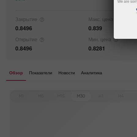
We are sorr
Закрытие
Макс.
цена
0.8496
0.839
Открытие
Мин.
цена
0.8496
0.8281
Обзор
Показатели
Новости
Аналитика
M1
M5
M15
M30
H1
H4