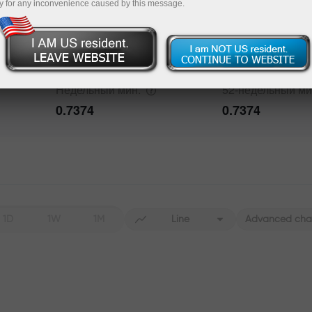
y for any inconvenience caused by this message.
Недельный
макс.
52-недельный
ма
0.8611
4.8721
Недельный
мин.
52-недельный
ми
0.7374
0.7374
1D
1W
1M
Line
Advanced cha