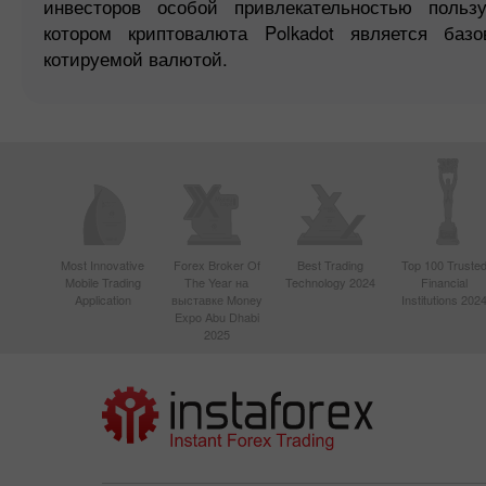
инвесторов особой привлекательностью поль
котором криптовалюта Polkadot является ба
котируемой валютой.
Most Innovative
Forex Broker Of
Best Trading
Top 100 Truste
Mobile Trading
The Year на
Technology 2024
Financial
Application
выставке Money
Institutions 202
Expo Abu Dhabi
2025