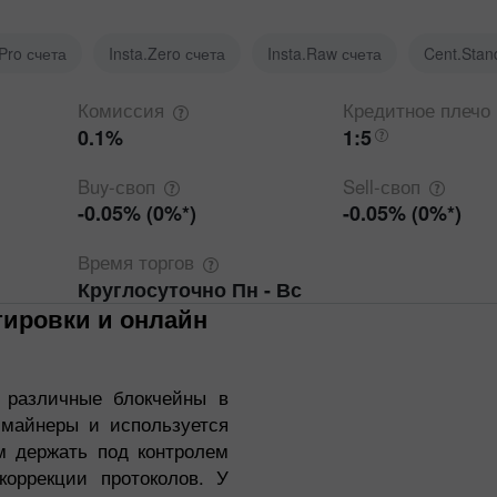
.Pro счета
Insta.Zero счета
Insta.Raw счета
Cent.Stan
Комиссия
Кредитное
плечо
0.1%
1:5
Buy-своп
Sell-своп
-0.05% (0%*)
-0.05% (0%*)
Время
торгов
Круглосуточно Пн - Вс
 различные блокчейны в
 майнеры и используется
ям держать под контролем
оррекции протоколов. У