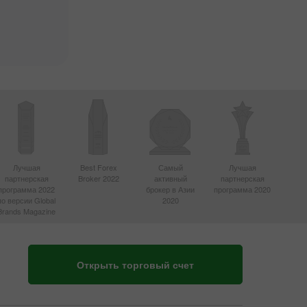
Лучшая
Best Forex
Самый
Лучшая
партнерская
Broker 2022
активный
партнерская
программа 2022
брокер в Азии
программа 2020
по версии Global
2020
Brands Magazine
Открыть торговый счет