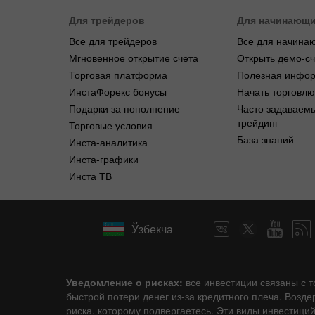
Для трейдеров
Для начинающ
Все для трейдеров
Все для начина
Мгновенное открытие счета
Открыть демо-сч
Торговая платформа
Полезная инфо
ИнстаФорекс бонусы
Начать торговлю
Подарки за пополнение
Часто задаваем
трейдинг
Торговые условия
База знаний
Инста-аналитика
Инста-графики
Инста ТВ
Ўзбекча
Уведомление о рисках:
все инвестиции связаны с 
быстрой потери денег из-за кредитного плеча. Возд
риска, которому подвергаетесь. Эти виды инвестици