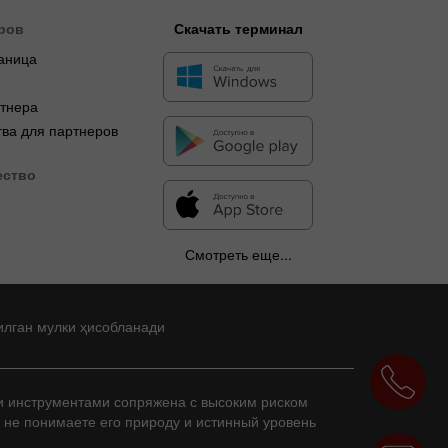
ров
Скачать терминал
аница
я
ртнера
ва для партнеров
ество
Смотреть еще...
илган мулки ҳисобланади
и инструментами сопряжена с высоким риском
и не понимаете его природу и истинный уровень