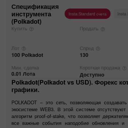
Спецификация
инструмента
Insta.Standard счета
Insta
(Polkadot)
Купить
Продать
Лот
Спред
100 Polkadot
130
Мин.
сделка
Короткая
продажа
0.01 Лота
Доступно
Polkadot(Polkadot vs USD). Форекс котировки и онлайн
графики.
POLKADOT – это сеть, позволяющая создавать
экосистеме WEB3. В этой системе отсутствуют
алгоритм proof-of-stake, что позволяет держател
все важные события наподобие обновления и к