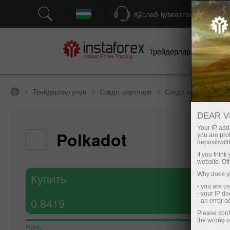
Қўллаб-қувватлаш
Трейдерлар учун
бо
Трейдерлар учун
Савдо шартлари
Савдо воситалари
DEAR V
Your IP addr
Polkadot
you are proh
deposit/with
If you thin
website. Ot
Купить
Why does yo
- you are u
- your IP d
0.8419
- an error 
Please conf
the wrong o
50%
М