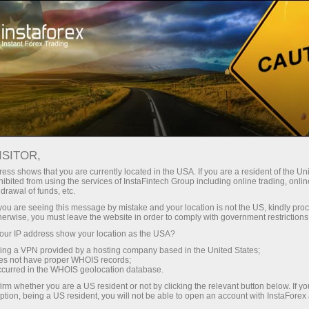
Ҳисоб-варағини тез очиш
Савдо платформаси
Энди иш
шлаётганлар
Инвесторлар учун
Ҳамкорлар учун
Промоак
учун
POLKADOT
ISITOR,
0.8419
ess shows that you are currently located in the USA. If you are a resident of the Uni
(
%)
ibited from using the services of InstaFintech Group including online trading, online
drawal of funds, etc.
06 Aug 2026 07:29
k you are seeing this message by mistake and your location is not the US, kindly pro
herwise, you must leave the website in order to comply with government restrictions
ur IP address show your location as the USA?
Пр
sing a VPN provided by a hosting company based in the United States;
oes not have proper WHOIS records;
occurred in the WHOIS geolocation database.
irm whether you are a US resident or not by clicking the relevant button below. If y
ption, being a US resident, you will not be able to open an account with InstaForex
нение трейдеров