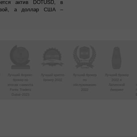
зуется актив DOTUSD, в
зовой, а доллар США –
d
Лучший Форекс-
Лучший крипто
Лучший брокер
Лучший брокер
брокер по
брокер 2022
по
2022 в
4
итогам саммита
обслуживанию
Латинской
Forex Traders
2022
Америке
Dubai–2023