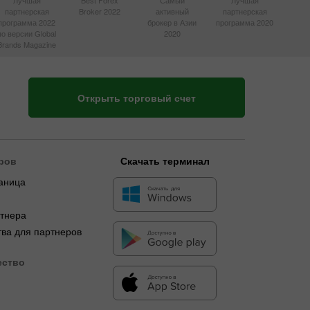
Лучшая
Best Forex
Самый
Лучшая
партнерская
Broker 2022
активный
партнерская
программа 2022
брокер в Азии
программа 2020
по версии Global
2020
Brands Magazine
Открыть торговый счет
ров
Скачать терминал
аница
я
ртнера
ва для партнеров
ество