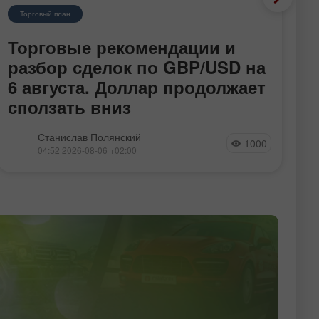
Торговый план
Торговые рекомендации и
Т
разбор сделок по GBP/USD на
р
6 августа. Доллар продолжает
6
сползать вниз
в
Валютная пара GBP/USD в течение среды
В
Станислав Полянский
1000
продолжала несильное восходящее
п
04:52 2026-08-06 +02:00
движение, которое является полностью
д
закономерным. Вчера оба американских
1,
отчета(которые, к слову, не являлись супер-
п
важными) оказались ниже прогнозов, что и
п
вызвало дополнительное