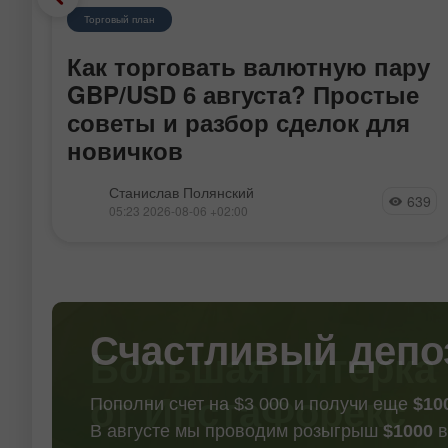
Торговый план
Как торговать валютную пару
I
GBP/USD 6 августа? Простые
советы и разбор сделок для
новичков
ую
Пара GBP/USD в течение среды также
Станислав Полянский
50
639
продолжала несильное восходящее
05:23 2026-08-06 +02:00
движение, которое было спровоцировано и
макроэкономической статистикой из-за
океана, и геополитикой, и техникой.
Напомним, что в очередной раз конфликт на
Ближнем
Счастливый депо
Пополни счет на $3 000 и получи еще
$10
В августе мы проводим розыгрыш
$1000
в