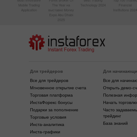
Most Innovative
Forex Broker Of
Best Trading
Top 100 Truste
Mobile Trading
The Year на
Technology 2024
Financial
Application
выставке Money
Institutions 202
Expo Abu Dhabi
2025
Для трейдеров
Для начинающ
Все для трейдеров
Все для начина
Мгновенное открытие счета
Открыть демо-сч
Торговая платформа
Полезная инфо
ИнстаФорекс бонусы
Начать торговлю
Подарки за пополнение
Часто задаваем
трейдинг
Торговые условия
База знаний
Инста-аналитика
Инста-графики