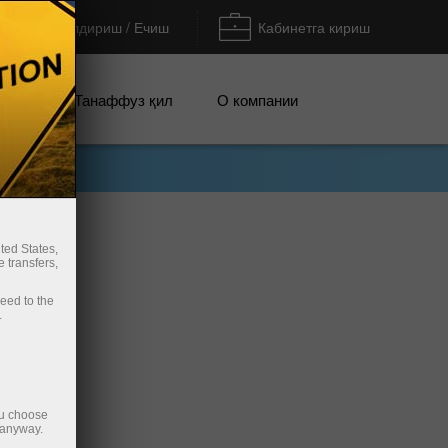
Тўлдириш / Ечиш
Кабинетга кириш
циялар
Танаффуз қил
О компании
ted States,
 transfers,
ceed to the
.
ou choose
 anyway.