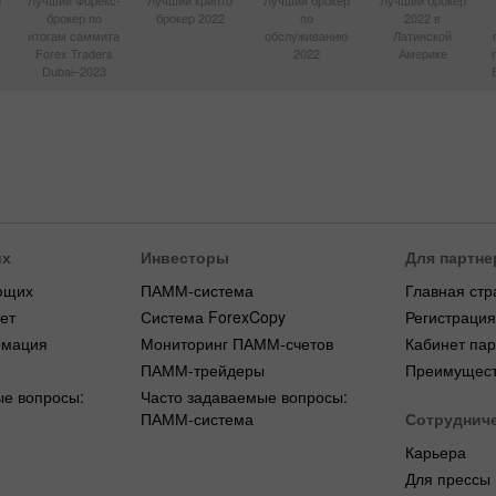
d
Лучший Форекс-
Лучший крипто
Лучший брокер
Лучший брокер
брокер по
брокер 2022
по
2022 в
4
итогам саммита
обслуживанию
Латинской
Forex Traders
2022
Америке
Dubai–2023
их
Инвесторы
Для партне
ющих
ПАММ-система
Главная стр
ет
Система ForexCopy
Регистраци
рмация
Мониторинг ПАММ-счетов
Кабинет па
ПАММ-трейдеры
Преимущест
ые вопросы:
Часто задаваемые вопросы:
ПАММ-система
Сотруднич
Карьера
Для прессы