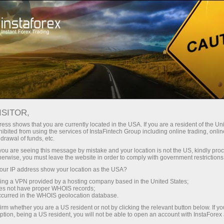
Ҳисоб-варағини тез очиш
Савдо платформаси
Энди иш
шлаётганлар
Инвесторлар учун
Ҳамкорлар учун
Промоак
учун
дий тақвим
ISITOR,
ess shows that you are currently located in the USA. If you are a resident of the Uni
ibited from using the services of InstaFintech Group including online trading, online
drawal of funds, etc.
k you are seeing this message by mistake and your location is not the US, kindly pro
herwise, you must leave the website in order to comply with government restrictions
ur IP address show your location as the USA?
sing a VPN provided by a hosting company based in the United States;
oes not have proper WHOIS records;
occurred in the WHOIS geolocation database.
irm whether you are a US resident or not by clicking the relevant button below. If y
ption, being a US resident, you will not be able to open an account with InstaForex