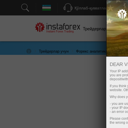
Қўллаб-қувватлаш
Трейдерлар учун
бо
Трейдерлар учун
Форекс аналитика
Иқтисо
DEAR V
Your IP addr
you are proh
deposit/with
If you thin
website. Ot
Why does yo
- you are u
- your IP d
- an error 
Please conf
the wrong o