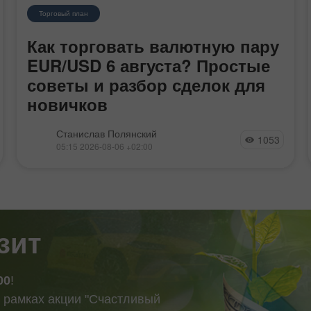
Торговый план
Как торговать валютную пару
EUR/USD 6 августа? Простые
советы и разбор сделок для
новичков
Валютная пара EUR/USD на торгах в среду
Станислав Полянский
1053
продолжала движение к уровню 1,1584 после
05:15 2026-08-06 +02:00
отскока от области 1,1461-1,1474 и
завершения месячного флэта. Таким образом,
европейская валюта продолжает абсолютно
закономерный рост, который
зит
00
!
 рамках акции "Счастливый