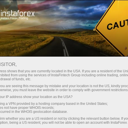
Трейдерам
Форекс аналитика
Фотоянгиликлар
ФОТОЯНГИЛИКЛАР
ISITOR,
ess shows that you are currently located in the USA. If you are a resident of the Uni
ibited from using the services of InstaFintech Group including online trading, online
drawal of funds, etc.
k you are seeing this message by mistake and your location is not the US, kindly pro
и очиш
herwise, you must leave the website in order to comply with government restrictions
ur IP address show your location as the USA?
и очиш
sing a VPN provided by a hosting company based in the United States;
oes not have proper WHOIS records;
occurred in the WHOIS geolocation database.
irm whether you are a US resident or not by clicking the relevant button below. If y
ption, being a US resident, you will not be able to open an account with InstaForex