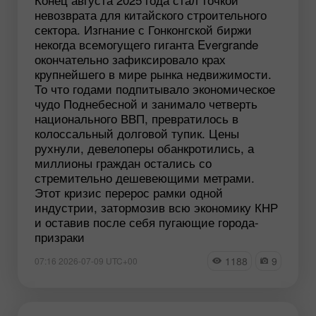
невозврата для китайского строительного
сектора. Изгнание с Гонконгской биржи
некогда всемогущего гиганта Evergrande
окончательно зафиксировало крах
крупнейшего в мире рынка недвижимости.
То что годами подпитывало экономическое
чудо Поднебесной и занимало четверть
национального ВВП, превратилось в
колоссальный долговой тупик. Цены
рухнули, девелоперы обанкротились, а
миллионы граждан остались со
стремительно дешевеющими метрами.
Этот кризис перерос рамки одной
индустрии, затормозив всю экономику КНР
и оставив после себя пугающие города-
призраки
1188
9
07:16 2026-07-09 UTC+00