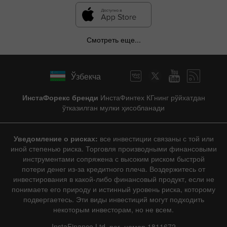
Смотреть еще...
Ўзбекча
ИнстаФорекс бренди
ИнстаФинтех КГнинг рўйхатдан
ўтказилган мулки ҳисобланади
Уведомление о рисках:
все инвестиции связаны с той или
иной степенью риска. Торговля производными финансовыми
инструментами сопряжена с высоким риском быстрой
потери денег из-за кредитного плеча. Воздержитесь от
инвестирования в какой-либо финансовый продукт, если не
понимаете его природу и истинный уровень риска, которому
подвергаетесь. Эти виды инвестиций могут подходить
некоторым инвесторам, но не всем.
InstaFinance Ltd, рег. номер 1811672