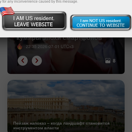
y for any inconvenience caused by this message.
Когда один в поле воин –
кумиры эпохи смартфонов
22:35 2026-07-01 UTC+3
8
Пейзаж напоказ – когда ландшафт становится
инструментом власти