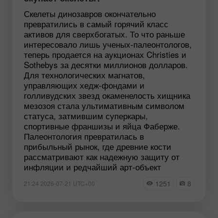
Скелеты динозавров окончательно
превратились в самый горячий класс
активов для сверхбогатых. То что раньше
интересовало лишь ученых-палеонтологов,
теперь продается на аукционах Christies и
Sothebys за десятки миллионов долларов.
Для технологических магнатов,
управляющих хедж-фондами и
голливудских звезд окаменелость хищника
мезозоя стала ультимативным символом
статуса, затмившим суперкары,
спортивные франшизы и яйца Фаберже.
Палеонтология превратилась в
прибыльный рынок, где древние кости
рассматривают как надежную защиту от
инфляции и редчайший арт-объект
1251
8
21:24 2026-07-21 UTC+00