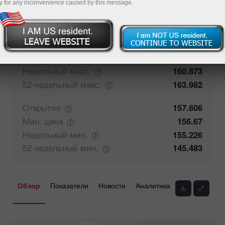
y for any inconvenience caused by this message.
50%
Мнение трейдеров
50%
Закрытие
157.606
Макс.
цена
158.57
Недельный
макс.
160.873
52-недельный
макс.
163.982
Открытие
157.606
Мин.
цена
156.67
Недельный
мин.
155.226
52-недельный
мин.
145.483
Обзор
Показатели
Новости
Аналитика