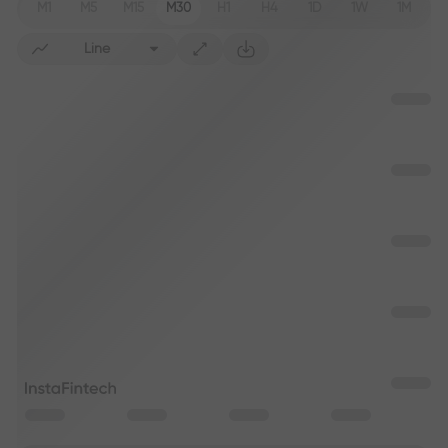
M1
M5
M15
M30
H1
H4
1D
1W
1M
Line