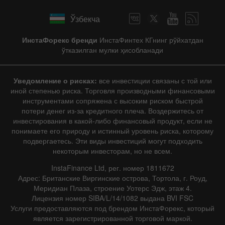
Hide chart
Ўзбекча
7 August 2025 - 7 August 2026
ИнстаФорекс бренди
ИнстаФинтех КГнинг рўйхатдан
|
|
1 year
/
2 years
/
3 years
/
4 years
Actual
Forecast
Previous
ўтказилган мулки ҳисобланади
Line
Bar
Уведомление о рисках:
все инвестиции связаны с той или
иной степенью риска. Торговля производными финансовыми
инструментами сопряжена с высоким риском быстрой
потери денег из-за кредитного плеча. Воздержитесь от
инвестирования в какой-либо финансовый продукт, если не
понимаете его природу и истинный уровень риска, которому
Data not found
подвергаетесь. Эти виды инвестиций могут подходить
некоторым инвесторам, но не всем.
InstaFinance Ltd, рег. номер 1811672
Адрес: Британские Виргинские острова, Тортола, г. Роуд,
Details about the event
Меридиан Плаза, строение Уотерс Эдж, этаж 4.
Лицензия номер SIBA/L/14/1082 выдана BVI FSC
History
Услуги предоставляются под брендом ИнстаФорекс, который
является зарегистрированной торговой маркой.
Date
Actual
Forecast
Previous