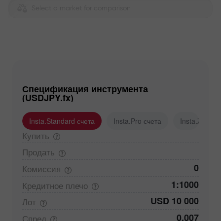
Select a market for comparison
Спецификация инструмента
(USDJPY.fx)
Insta.Standard счета
Insta.Pro счета
Insta.Zero с
Купить
Продать
0
Комиссия
1:1000
Кредитное
плечо
USD 10 000
Лот
0,007
Спред