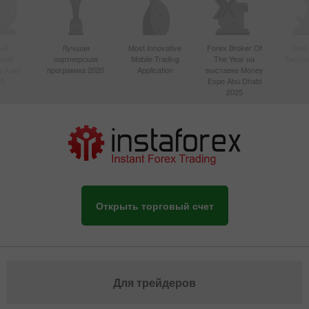
ый
Лучшая
Most Innovative
Forex Broker Of
Best
вный
партнерская
Mobile Trading
The Year на
Techno
в Азии
программа 2020
Application
выставке Money
20
Expo Abu Dhabi
2025
Открыть торговый счет
Для трейдеров