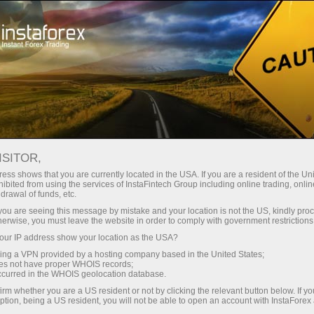
Трейдерлар учун
Савдо шартлари
Савдо воситалари
USDJPY.FX
ISITOR,
ess shows that you are currently located in the USA. If you are a resident of the Uni
ibited from using the services of InstaFintech Group including online trading, online
USDJPY.fx
drawal of funds, etc.
k you are seeing this message by mistake and your location is not the US, kindly pro
herwise, you must leave the website in order to comply with government restrictions
157.568
(
%)
07 Aug 2026 19:08
ur IP address show your location as the USA?
sing a VPN provided by a hosting company based in the United States;
oes not have proper WHOIS records;
Купить
Продать
occurred in the WHOIS geolocation database.
irm whether you are a US resident or not by clicking the relevant button below. If y
157.568
157.561
ption, being a US resident, you will not be able to open an account with InstaForex