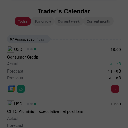
Trader`s Calendar
Today
Tomorrow
Current week
Current month
07 August 2026
Friday
USD
19:00
Consumer Credit
Actual
14.17B
Forecast
11.40B
Previous
-0.18B
USD
19:30
CFTC Aluminium speculative net positions
Actual
-
Forecast
-