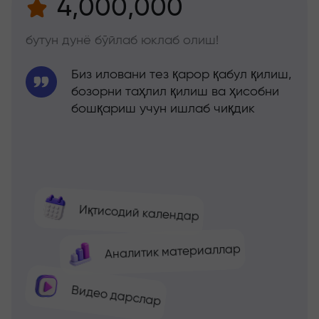
4,000,000
бутун дунё бўйлаб юклаб олиш!
Биз иловани тез қарор қабул қилиш,
бозорни таҳлил қилиш ва ҳисобни
бошқариш учун ишлаб чиқдик
Иқтисодий календар
Аналитик материаллар
Видео дарслар