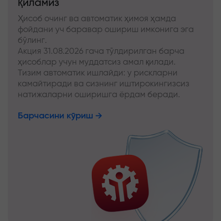
қиламиз
Ҳисоб очинг ва автоматик ҳимоя ҳамда
фойдани уч баравар ошириш имконига эга
бўлинг.
Акция 31.08.2026 гача тўлдирилган барча
ҳисоблар учун муддатсиз амал қилади.
Тизим автоматик ишлайди: у рискларни
камайтиради ва сизнинг иштирокингизсиз
натижаларни оширишга ёрдам беради.
Барчасини кўриш