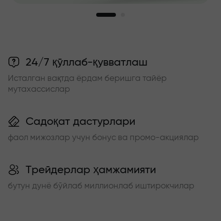
24/7 қўллаб-қувватлаш
Исталган вақтда ёрдам беришга тайёр
мутахассислар
Садоқат дастурлари
фаол мижозлар учун бонус ва промо-акциялар
Трейдерлар ҳамжамияти
бутун дунё бўйлаб миллионлаб иштирокчилар