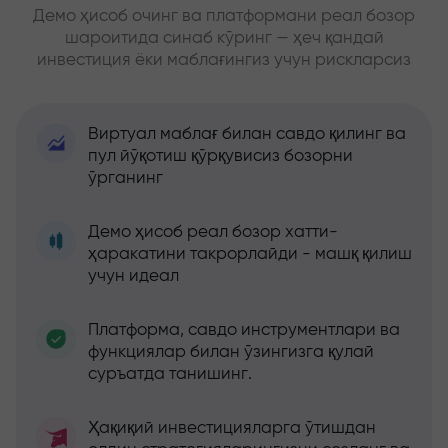
Демо ҳисоб очинг ва платформани реал бозор
шароитида синаб кўринг — ҳеч қандай
инвестиция ёки маблағингиз учун рискларсиз
Виртуал маблағ билан савдо қилинг ва
пул йўқотиш қўрқувисиз бозорни
ўрганинг
Демо ҳисоб реал бозор хатти-
ҳаракатини такрорлайди - машқ қилиш
учун идеал
Платформа, савдо инструментлари ва
функциялар билан ўзингизга қулай
суръатда танишинг.
Ҳақиқий инвестицияларга ўтишдан