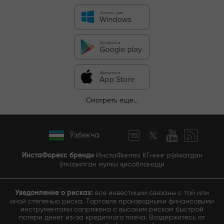
Смотреть еще...
Ўзбекча
ИнстаФорекс бренди
ИнстаФинтех КГнинг рўйхатдан
ўтказилган мулки ҳисобланади
Уведомление о рисках:
все инвестиции связаны с той или
иной степенью риска. Торговля производными финансовыми
инструментами сопряжена с высоким риском быстрой
потери денег из-за кредитного плеча. Воздержитесь от