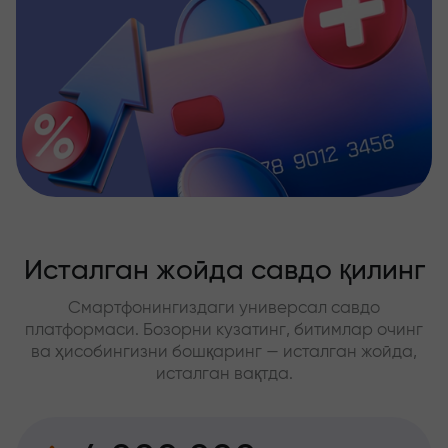
Исталган жойда савдо қилинг
Смартфонингиздаги универсал савдо
платформаси. Бозорни кузатинг, битимлар очинг
ва ҳисобингизни бошқаринг — исталган жойда,
исталган вақтда.