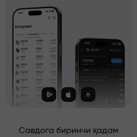
Савдога биринчи қадам