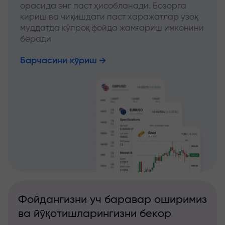
орасида энг паст ҳисобланади. Бозорга
кириш ва чиқишдаги паст харажатлар узоқ
муддатда кўпроқ фойда жамғариш имконини
беради
Барчасини кўриш
Фойдангизни уч баравар оширимиз
ва йўқотишларингизни бекор