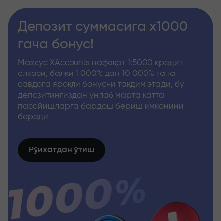
Депозит суммасига x1000
гача бонус!
Махсус XAccounts нафақат 1:5000 кредит
елкаси, балки 1 000% дан 10 000% гача
савдога яроқли бонусни тақдим этади, бу
депозитингиздан ўнлаб марта катта
пасайишларга бардош бериш имконини
беради
Рўйхатдан ўтиш