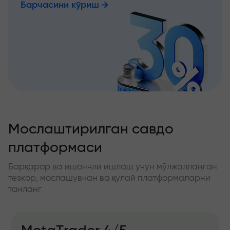
Барчасини кўриш
Мослаштирилган савдо
платформаси
Барқарор ва ишончли ишлаш учун мўлжалланган
тезкор, мослашувчан ва қулай платформаларни
танланг