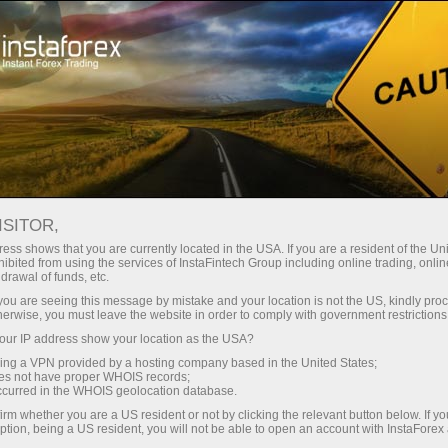
Кичик
спредлар — катта фойда
ISITOR,
ess shows that you are currently located in the USA. If you are a resident of the Uni
Ҳар бир депозит учун
ibited from using the services of InstaFintech Group including online trading, online
InstaForex билан сиз ҳақиқатан
drawal of funds, etc.
рақобатбардош имкониятларга
30% бонус
k you are seeing this message by mistake and your location is not the US, kindly pro
эга бўласиз: 1:5000 гача кредит
herwise, you must leave the website in order to comply with government restrictions
елкаси, бозордаги энг яхши
ur IP address show your location as the USA?
Савдода
спред ва комиссиялардан бири,
sing a VPN provided by a hosting company based in the United States;
шунингдек акциялар ва
oes not have proper WHOIS records;
ва трассада тезлик
occurred in the WHOIS geolocation database.
индекслар билан савдо қилиш
irm whether you are a US resident or not by clicking the relevant button below. If y
учун қулай шартлар.
ption, being a US resident, you will not be able to open an account with InstaForex
Шахсий совға жекпоти
Биз савдони янада жозибадор