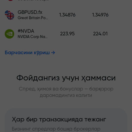
GBPUSD.fx
1.34876
1.34976
Great Britain Pound vs US Dollar
#NVDA
223.95
224.01
NVIDIA Corp Nasdaq Stock Exchange (Nasdaq) USD
Барчасини кўриш
Фойдангиз учун ҳаммаси
Спред, ҳимоя ва бонуслар — барқарор
даромадингиз калити
Ҳар бир транзакцияда тежанг
Бизнинг спредлар бошқа брокерлар