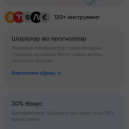
120+ инструмент
Шарҳлар ва прогнозлар
Аналитик материаллар сизга бозорни
тушуниш ва ишонч билан савдо қилиш
имконини беради
Барчасини кўриш
30% бонус
Ҳисобингизни тўлдиринг ва савдо учун 30%
бонус олинг