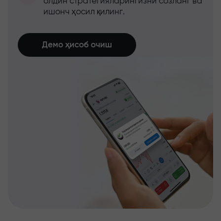
олдин стратегияларингизни созланг ва
ишонч ҳосил қилинг.
Демо ҳисоб очиш