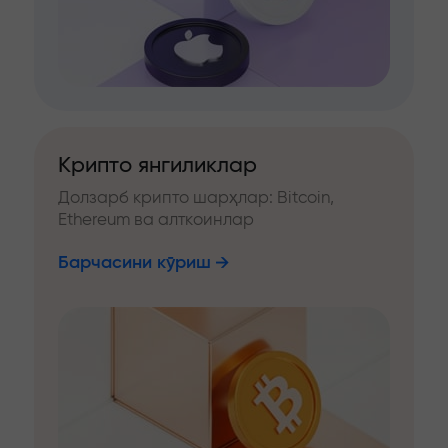
Крипто янгиликлар
Долзарб крипто шарҳлар: Bitcoin,
Ethereum ва алткоинлар
Барчасини кўриш