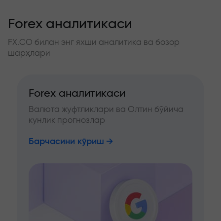
Forex аналитикаси
FX.CO билан энг яхши аналитика ва бозор
шарҳлари
Forex аналитикаси
Валюта жуфтликлари ва Олтин бўйича
кунлик прогнозлар
Барчасини кўриш