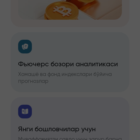
Фьючерс бозори аналитикаси
Хомашё ва фонд индекслари бўйича
прогнозлар
Янги бошловчилар учун
Муваффақиятли савдо учун зарур барча