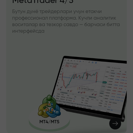
MetaTrader 4/5
Бутун дунё трейдерлари учун етакчи
профессионал платформа. Кучли аналитик
воситалар ва тезкор савдо — барчаси битта
интерфейсда