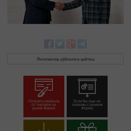
Янгиликлар рўйхатига қайтиш
Получить прибыль
Если Вы еще не
от торговли на
знакомы с рынком
рынке Форекс
Форекс
Савдо ҳисоб-
Демо-ҳисоб-варағини
варағини очиш
очиш