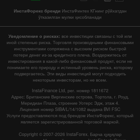
ИнстаФорекс бренди
ИнстаФинтех КГнинг рўйхатдан
ўтказилган мулки ҳисобланади
Уведомление о рисках:
все инвестиции связаны с той или
иной степенью риска. Торговля производными финансовыми
инструментами сопряжена с высоким риском быстрой
потери денег из-за кредитного плеча. Воздержитесь от
инвестирования в какой-либо финансовый продукт, если не
понимаете его природу и истинный уровень риска, которому
подвергаетесь. Эти виды инвестиций могут подходить
некоторым инвесторам, но не всем.
InstaFinance Ltd, рег. номер 1811672
Адрес: Британские Виргинские острова, Тортола, г. Роуд,
Меридиан Плаза, строение Уотерс Эдж, этаж 4.
Лицензия номер SIBA/L/14/1082 выдана BVI FSC
Услуги предоставляются под брендом ИнстаФорекс, который
является зарегистрированной торговой маркой.
Copyright © 2007-2026 InstaForex. Барча ҳуқуқлар