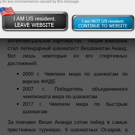
y for any inconvenience caused by this message.
12.02.2019 01:46 PM
ИнстаФорекс с гордостью анонсирует новое
интеллектуальное партнерство - лицом компании
стал легендарный шахматист Вишванатан Ананд.
Вот лишь некоторые из его спортивных
достижений:
2000 г. Чемпион мира по шахматам по
версии ФИДЕ
2007 г. Победитель объединенного
чемпионата мира по шахматам
2017 г. Чемпион мира по быстрым
шахматам
За плечами Виши Ананда сотни побед в самых
престижных турнирах, 6 шахматных Оскаров, а