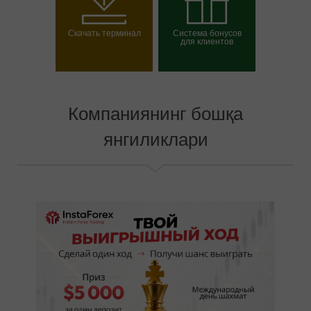
Скачать терминал
Система бонусов
для клиентов
Выбрать свой бонус
Компаниянинг бошқа
янгиликлари