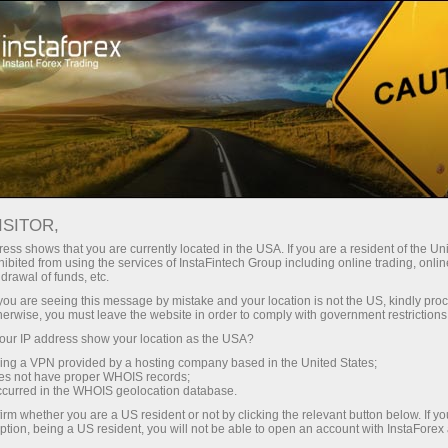
О компании
Компания янгиликлари
ЧЕМПИОН МИРА В САМОМ
ISITOR,
ИНТЕЛЛЕКТУАЛЬНОМ ВИДЕ
ess shows that you are currently located in the USA. If you are a resident of the Uni
ibited from using the services of InstaFintech Group including online trading, online
СПОРТА ТЕПЕРЬ С НАМИ!
drawal of funds, etc.
k you are seeing this message by mistake and your location is not the US, kindly pro
herwise, you must leave the website in order to comply with government restrictions
ur IP address show your location as the USA?
sing a VPN provided by a hosting company based in the United States;
и очиш
oes not have proper WHOIS records;
occurred in the WHOIS geolocation database.
irm whether you are a US resident or not by clicking the relevant button below. If y
и очиш
ption, being a US resident, you will not be able to open an account with InstaForex