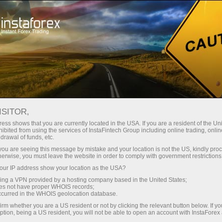
О компании
Компания янгиликлари
С НОВЫМ ГОДОМ!
ISITOR,
ess shows that you are currently located in the USA. If you are a resident of the Uni
ibited from using the services of InstaFintech Group including online trading, online
drawal of funds, etc.
k you are seeing this message by mistake and your location is not the US, kindly pro
и очиш
herwise, you must leave the website in order to comply with government restrictions
ur IP address show your location as the USA?
и очиш
sing a VPN provided by a hosting company based in the United States;
oes not have proper WHOIS records;
occurred in the WHOIS geolocation database.
irm whether you are a US resident or not by clicking the relevant button below. If y
ption, being a US resident, you will not be able to open an account with InstaForex