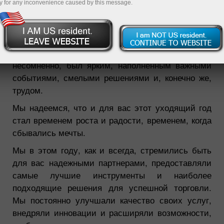
y for any inconvenience caused by this message.
30.12.2024 02:04 PM
Дорогие друзья!
Ну вот и закончился еще один год! Хочется
замедлиться и оглянуться назад. Он,
несомненно, был ярким, наполненным важными
событиями, смелыми решениями и, конечно же,
трудом.
Мы надеемся, что и для вас этот уходящий год
стал временем роста и радости, временем, когда
сбывались мечты.
Мы в этом году, как и всегда, стремились быть
для вас надежными партнерами, предоставляли
самые лучшие инструменты и наиболее
подходящие решения для успешной торговли.
Мы постоянно улучшали качество своих услуг,
внедряли инновации и расширяли возможности,