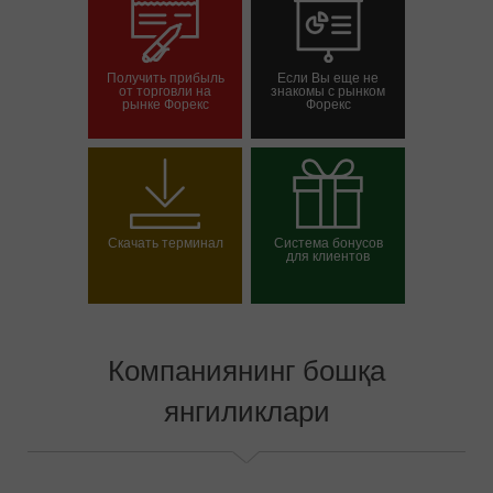
Получить прибыль
Если Вы еще не
от торговли на
знакомы с рынком
рынке Форекс
Форекс
Савдо ҳисоб-
Демо-ҳисоб-варағини
варағини очиш
очиш
Скачать терминал
Система бонусов
для клиентов
Выбрать свой бонус
Компаниянинг бошқа
янгиликлари