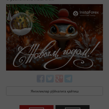
Янгиликлар рўйхатига қайтиш