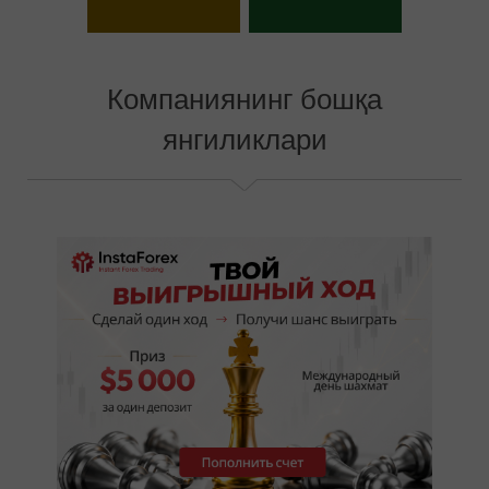
Выбрать свой бонус
Компаниянинг бошқа
янгиликлари