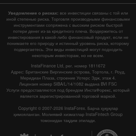
Уведомление о рисках:
все инвестиции связаны с той или
иной степенью риска. Торговля производными финансовыми
инструментами сопряжена с высоким риском быстрой
потери денег из-за кредитного плеча. Воздержитесь от
инвестирования в какой-либо финансовый продукт, если не
понимаете его природу и истинный уровень риска, которому
подвергаетесь. Эти виды инвестиций могут подходить
некоторым инвесторам, но не всем.
InstaFinance Ltd, рег. номер 1811672
Адрес: Британские Виргинские острова, Тортола, г. Роуд,
Меридиан Плаза, строение Уотерс Эдж, этаж 4.
Лицензия номер SIBA/L/14/1082 выдана BVI FSC
Услуги предоставляются под брендом ИнстаФорекс, который
является зарегистрированной торговой маркой.
Copyright © 2007-2026 InstaForex. Барча ҳуқуқлар
ҳимояланган. Молиявий хизматлар InstaFintech Group
томонидан тақдим этилади.