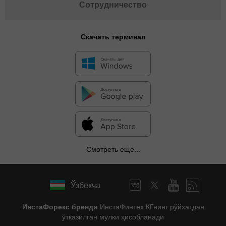
Сотрудничество
Скачать терминал
Смотреть еще...
Ўзбекча
ИнстаФорекс бренди
ИнстаФинтех КГнинг рўйхатдан
ўтказилган мулки ҳисобланади