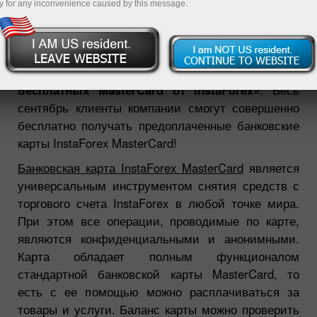
y for any inconvenience caused by this message.
23.08.2011 12:00 AM
Международный брокер InstaForex объявляет о
новой бонусной акции
«Осень – пора
бесплатных MasterCard от InstaForex»
. Весь
сентябрь клиенты компании смогут совершенно
бесплатно получать предоплаченные банковские
карты InstaForex
MasterCard!
Банковская карта InstaForex MasterCard
является
универсальным инструментом снятия средств с
торгового счета InstaForex
в любой точке мира.
При этом все операции, проводимые по карте,
являются конфиденциальными и анонимными.
Карта обладает полным функционалом
стандартной банковской карты MasterCard, то
есть с ее помощью можно расплачиваться за
товары и услуги. Баланс карты можно проверить