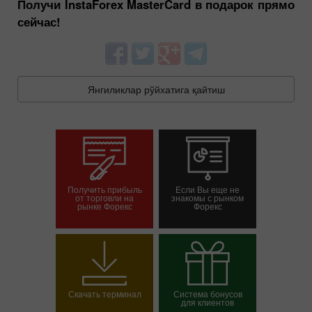
Получи InstaForex MasterCard в подарок прямо
сейчас!
Янгиликлар рўйхатига қайтиш
Получить прибыль
Если Вы еще не
от торговли на
знакомы с рынком
рынке Форекс
Форекс
Савдо ҳисоб-
Демо-ҳисоб-варағини
варағини очиш
очиш
Скачать терминал
Система бонусов
для клиентов