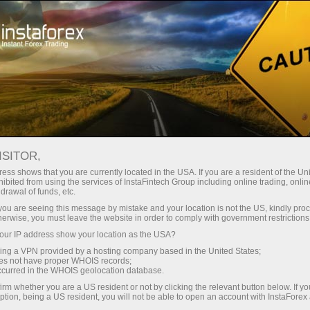
О компании
Компания янгиликлари
INSTAFOREX MASTERCARD
ISITOR,
- В СЕНТЯБРЕ БЕСПЛАТНО!
ess shows that you are currently located in the USA. If you are a resident of the Uni
ibited from using the services of InstaFintech Group including online trading, online
drawal of funds, etc.
k you are seeing this message by mistake and your location is not the US, kindly pro
herwise, you must leave the website in order to comply with government restrictions
и очиш
ur IP address show your location as the USA?
sing a VPN provided by a hosting company based in the United States;
oes not have proper WHOIS records;
и очиш
occurred in the WHOIS geolocation database.
irm whether you are a US resident or not by clicking the relevant button below. If y
ption, being a US resident, you will not be able to open an account with InstaForex