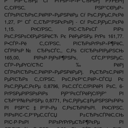
Р’ РїР°СЂРµ СЃ РґРѕР»Р»Р°СЂРѕРј РЎРЁРђ
С„СѓРЅС‚ РЅР°С€РµР»
СЃРѕРїСЂРѕС‚РёРІР»РµРЅРёРµ Сѓ РѕС‚РјРµС‚РєРё
1,27, Р° СЃ С„СЂР°РЅРєРѕРј - Сѓ РѕС‚РјРµС‚РєРё
1,15. Р¤СѓРЅС‚ РІС‹СЂРѕСЃ РїРѕ
РѕС‚РЅРѕС€РµРЅРёСЋ Рє РёРµРЅРµ РґРѕ 161,77.
Р•СЃР»Рё С„СѓРЅС‚ РїСЂРѕРґРѕР»Р¶РёС‚
СЃРІРѕР№ СЂРѕСЃС‚, С‚Рѕ СѓСЂРѕРІРµРЅСЊ
165,00, РІРѕР·РјРѕР¶РЅРѕ, СЃС‚Р°РЅРµС‚
СЃР»РµРґСѓСЋС‰РёРј
СЃРѕРїСЂРѕС‚РёРІР»РµРЅРёРµРј. РџСЂРѕС‚РёРІ
РµРІСЂРѕ С„СѓРЅС‚ РѕС‚РєР°С‚РёР»СЃСЏ Рє
РѕС‚РјРµС‚РєРµ 0,8796, РѕС‚СЃС‚СѓРїРёРІ РѕС‚ 6-
РґРЅРµРІРЅРѕРіРѕ РјР°РєСЃРёРјСѓРјР° РІ
СЂР°Р№РѕРЅРµ 0,8771, РѕС‚РјРµС‡РµРЅРЅРѕРіРѕ
РІ РЅР°С‡Р°Р»Рµ С‚РѕСЂРіРѕРІ. Р¤СѓРЅС‚
РїРѕРїС‹С‚Р°РµС‚СЃСЏ Р±СЂРѕСЃРёС‚СЊ
РІС‹Р·РѕРІ РїРѕРґРґРµСЂР¶РєРµ РІ