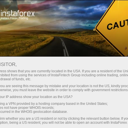
Трейдерам
Новости рынка Форекс
ISITOR,
28.03.2023
09:45:00
UTC+00
Р¤СЃРЅС‚ СЂР°СЃС‚РΜС‚ РЅР°
ess shows that you are currently located in the USA. If you are a resident of the Uni
ibited from using the services of InstaFintech Group including online trading, online
drawal of funds, etc.
С„РЅРЅРΜ СЂРЅСЃС‚Р°
k you are seeing this message by mistake and your location is not the US, kindly pro
РΜРІСЂРЅРЇРΜР№СЃРЄРЁС…
herwise, you must leave the website in order to comply with government restrictions
ur IP address show your location as the USA?
Р°РЄС†РЁР№
sing a VPN provided by a hosting company based in the United States;
oes not have proper WHOIS records;
occurred in the WHOIS geolocation database.
irm whether you are a US resident or not by clicking the relevant button below. If y
ption, being a US resident, you will not be able to open an account with InstaForex