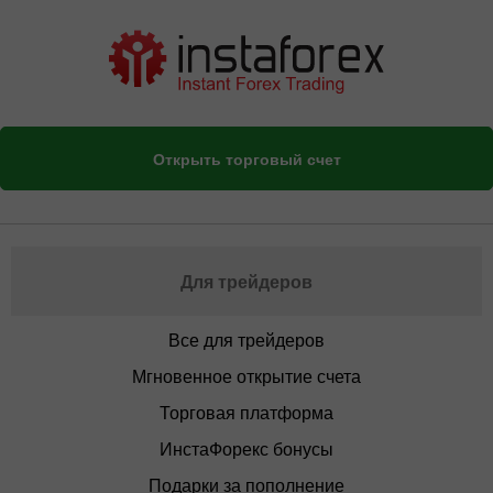
Открыть торговый счет
Для трейдеров
Все для трейдеров
Мгновенное открытие счета
Торговая платформа
ИнстаФорекс бонусы
Подарки за пополнение