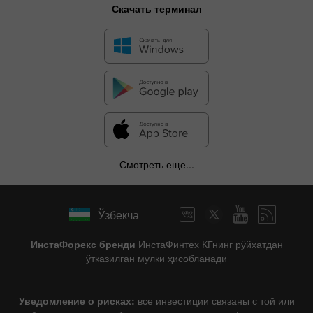
Скачать терминал
Смотреть еще...
Ўзбекча
ИнстаФорекс бренди
ИнстаФинтех КГнинг рўйхатдан
ўтказилган мулки ҳисобланади
Уведомление о рисках:
все инвестиции связаны с той или