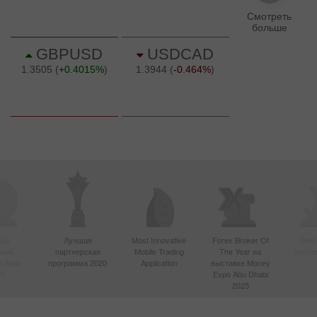
ый
Лучшая
Most Innovative
Forex Broker Of
Best
вный
партнерская
Mobile Trading
The Year на
Techno
в Азии
программа 2020
Application
выставке Money
20
Expo Abu Dhabi
2025