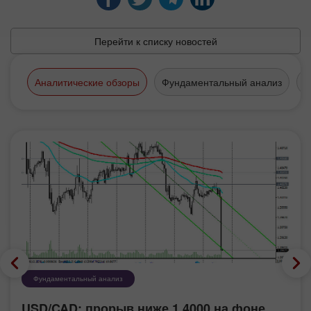
Перейти к списку новостей
Аналитические обзоры
Фундаментальный анализ
Т
Фундаментальный анализ
USD/CAD: прорыв ниже 1.4000 на фоне