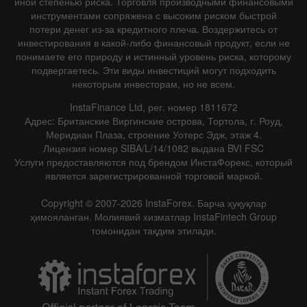
иной степенью риска. Торговля производными финансовыми
инструментами сопряжена с высоким риском быстрой
потери денег из-за кредитного плеча. Воздержитесь от
инвестирования в какой-либо финансовый продукт, если не
понимаете его природу и истинный уровень риска, которому
подвергаетесь. Эти виды инвестиций могут подходить
некоторым инвесторам, но не всем.
InstaFinance Ltd, рег. номер 1811672
Адрес: Британские Виргинские острова, Тортола, г. Роуд,
Меридиан Плаза, строение Уотерс Эдж, этаж 4.
Лицензия номер SIBA/L/14/1082 выдана BVI FSC
Услуги предоставляются под брендом ИнстаФорекс, который
является зарегистрированной торговой маркой.
Copyright © 2007-2026 InstaForex. Барча ҳуқуқлар
ҳимояланган. Молиявий хизматлар InstaFintech Group
томонидан тақдим этилади.