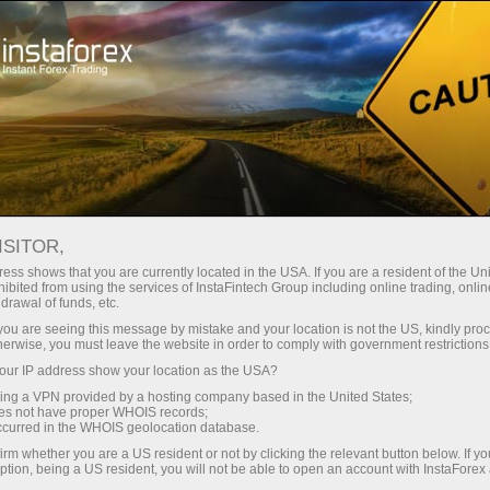
Трейдерам
Новости рынка Форекс
ISITOR,
26.12.2023
19:28:00
UTC+00
РЌРΜС„С‚СЊ
ess shows that you are currently located in the USA. If you are a resident of the Uni
ibited from using the services of InstaFintech Group including online trading, online
drawal of funds, etc.
РЇРЅРҐРЅСЂРЅР¶Р°Р»Р° РЅР°
k you are seeing this message by mistake and your location is not the US, kindly pro
С„РЅРЅРΜ
herwise, you must leave the website in order to comply with government restrictions
ur IP address show your location as the USA?
СЌСЃРЄР°Р»Р°С†РЁРЁ
sing a VPN provided by a hosting company based in the United States;
РЅР°РЇСЂСЏР¶РΜРЅРЅРЅСЃС‚РЁ
oes not have proper WHOIS records;
occurred in the WHOIS geolocation database.
РЅР° Р‘Р»РЁР¶РЅРΜРЈ
irm whether you are a US resident or not by clicking the relevant button below. If y
ption, being a US resident, you will not be able to open an account with InstaForex