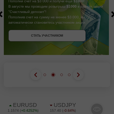
Пополни счет на $3 000 и получи еще
$1000
!
В августе мы проводим розыгрыш
$1000
в рамках акции
"Счастливый депозит"!
Пополнив счет на сумму не менее $3 000, вы
автоматически становитесь участником акции.
СТАТЬ УЧАСТНИКОМ
СТАТЬ УЧАСТНИКОМ
ПОЛУЧИТЬ БОНУС
СТАТЬ УЧАСТНИКОМ