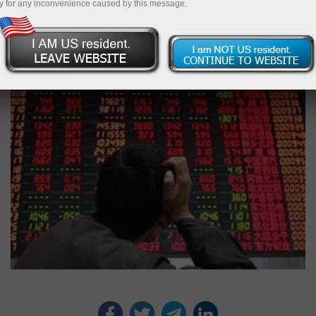
Р’РЅСЃС‚РЅРЄРΜ
y for any inconvenience caused by this message.