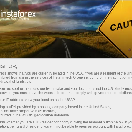
Трейдерам
Новости рынка Форекс
ISITOR,
16.09.2025
06:00:00
UTC+00
РЎРΜРЈРЇС‹ СЂРЅСЃС‚Р°
ess shows that you are currently located in the USA. If you are a resident of the Uni
ibited from using the services of InstaFintech Group including online trading, online
drawal of funds, etc.
Р·Р°СЂР°Р±РЅС‚РЅРЅР№
k you are seeing this message by mistake and your location is not the US, kindly pro
РЇР»Р°С‚С‹ РІ
herwise, you must leave the website in order to comply with government restrictions
ur IP address show your location as the USA?
Р’РΜР»РЁРЄРЅР±СЂРЁС‚Р°РЅРЁР
sing a VPN provided by a hosting company based in the United States;
Р·Р°РЈРΜРҐР»РЁР»РЁСЃСЊ РІ
oes not have proper WHOIS records;
occurred in the WHOIS geolocation database.
РЁСЋР»РΜ
irm whether you are a US resident or not by clicking the relevant button below. If y
ption, being a US resident, you will not be able to open an account with InstaForex