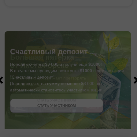
Счастливый депозит
Пополни счет на $3 000 и получи еще
$1000
!
В августе мы проводим розыгрыш
$1000
в рамках акции
"Счастливый депозит"!
Пополнив счет на сумму не менее $3 000, вы
автоматически становитесь участником акции.
СТАТЬ УЧАСТНИКОМ
СТАТЬ УЧАСТНИКОМ
ПОЛУЧИТЬ БОНУС
СТАТЬ УЧАСТНИКОМ