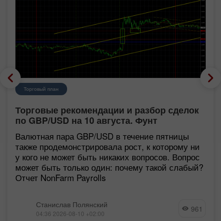
Торговый план
Торговые рекомендации и разбор сделок
по GBP/USD на 10 августа. Фунт
стерлингов застрял
Валютная пара GBP/USD в течение пятницы
также продемонстрировала рост, к которому ни
у кого не может быть никаких вопросов. Вопрос
может быть только один: почему такой слабый?
Отчет NonFarm Payrolls
Станислав Полянский
961
04:36 2026-08-10 +02:00