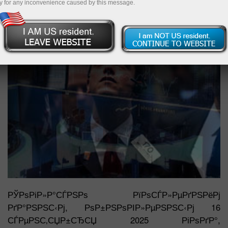
y for any inconvenience caused by this message.
РЎРѕРіР»Р°СЃРЅРѕ РїРѕСЃР»РµРґРЅРёРј
РґР°РЅРЅС‹Рј, РѕР±РЅРѕРІР»РµРЅРЅС‹Рј 16
СЃРµРЅС‚СЏР±СЂСЏ 2025 РіРѕРґР°,