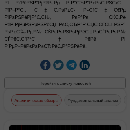
РІ РґРёРЅР°РјРёРєРµ Р·Р°СЂР°Р±РѕС‚РЅС‹С…
РїР»Р°С‚, С‡С‚РѕР±С‹ Р»СѓС‡С€Рµ
РїРѕРЅРёРјР°С‚СЊ, РєР°Рє СЌС‚Рё
РёР·РјРµРЅРµРЅРёСЏ РѕС‚СЂР°Р·СЏС‚СЃСЏ РЅР°
РѕР±С‰РµР№ СЌРєРѕРЅРѕРјРёС‡РµСЃРєРѕР№
СЃРёС‚СѓР°С†РёРё РІ
Р’РµР»РёРєРѕР±СЂРёС‚Р°РЅРёРё.
Перейти к списку новостей
Аналитические обзоры
Фундаментальный анализ
Т