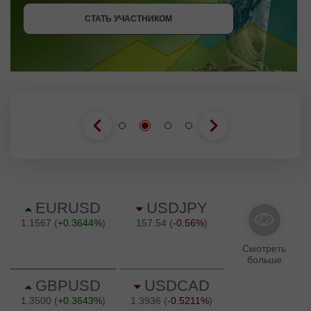
СТАТЬ УЧАСТНИКОМ
ПОЛУЧИТЬ БОНУС
СТАТЬ УЧАСТНИКОМ