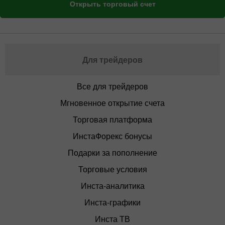
Открыть торговый счет
Для трейдеров
Все для трейдеров
Мгновенное открытие счета
Торговая платформа
ИнстаФорекс бонусы
Подарки за пополнение
Торговые условия
Инста-аналитика
Инста-графики
Инста ТВ