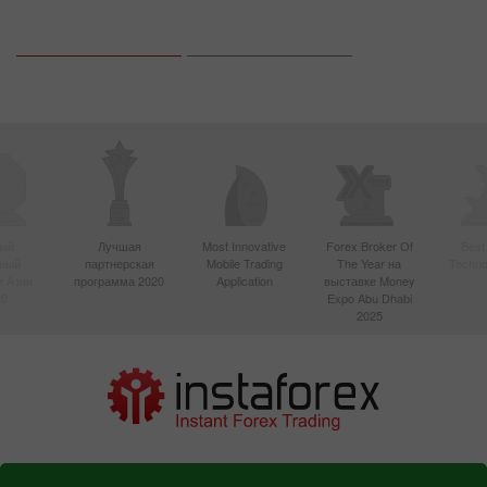
ый
Лучшая
Most Innovative
Forex Broker Of
Best
вный
партнерская
Mobile Trading
The Year на
Techno
в Азии
программа 2020
Application
выставке Money
20
Expo Abu Dhabi
2025