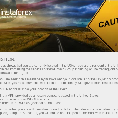
Трейдерам
Новости рынка Форекс
ISITOR,
10.04.2026
14:00:00
UTC+00
РЋР¶РЁРҐР°РЅРЁСЏ
ess shows that you are currently located in the USA. If you are a resident of the Uni
ibited from using the services of InstaFintech Group including online trading, online
drawal of funds, etc.
РЇРЅС‚СЂРΜР±РЁС‚РΜР»РΜР№
k you are seeing this message by mistake and your location is not the US, kindly pro
РЊРЁС‡РЁРІР°РЅР° РІ РЎРЁРЂ
herwise, you must leave the website in order to comply with government restrictions
ur IP address show your location as the USA?
СЂСЃС…РЅСЃР»РЁ РІ
sing a VPN provided by a hosting company based in the United States;
Р°РЇСЂРΜР»РΜ РҐРЅ 46,1
oes not have proper WHOIS records;
occurred in the WHOIS geolocation database.
РЇСЃРЅРЄС‚Р°
irm whether you are a US resident or not by clicking the relevant button below. If y
ption, being a US resident, you will not be able to open an account with InstaForex