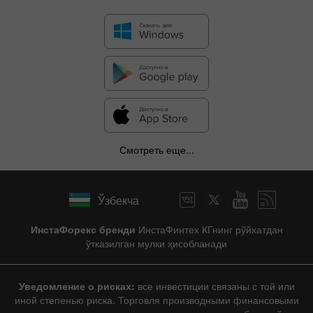
Смотреть еще...
Ўзбекча
ИнстаФорекс бренди
ИнстаФинтех КГнинг рўйхатдан
ўтказилган мулки ҳисобланади
Уведомление о рисках:
все инвестиции связаны с той или
иной степенью риска. Торговля производными финансовыми