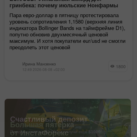
гринбека: почему июльские Нонфармы
еще хуже, чем кажутся
Пара евро-доллар в пятницу протестировала
уровень сопротивления 1,1580 (верхняя линия
индикатора Bollinger Bands на таймфрейме D1),
попутно обновив двухмесячный ценовой
максимум. И хотя покупатели eur/usd не смогли
преодолеть этот ценовой
Ирина Манзенко
1800
12:49 2026-08-08 +02:00
Счастливый депозит
Пополни счет на $3 000 и получи еще
$1000
!