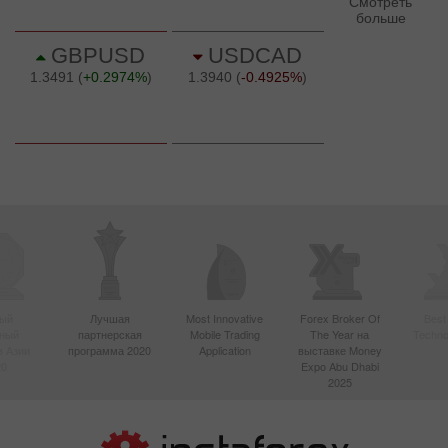
ый
Лучшая
Most Innovative
Forex Broker Of
Best
вный
партнерская
Mobile Trading
The Year на
Techno
в Азии
программа 2020
Application
выставке Money
20
Expo Abu Dhabi
2025