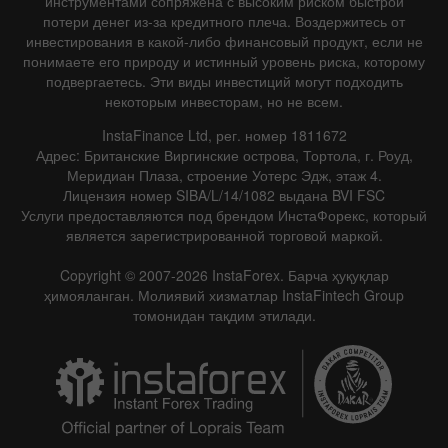
инструментами сопряжена с высоким риском быстрой
потери денег из-за кредитного плеча. Воздержитесь от
инвестирования в какой-либо финансовый продукт, если не
понимаете его природу и истинный уровень риска, которому
подвергаетесь. Эти виды инвестиций могут подходить
некоторым инвесторам, но не всем.
InstaFinance Ltd, рег. номер 1811672
Адрес: Британские Виргинские острова, Тортола, г. Роуд,
Меридиан Плаза, строение Уотерс Эдж, этаж 4.
Лицензия номер SIBA/L/14/1082 выдана BVI FSC
Услуги предоставляются под брендом ИнстаФорекс, который
является зарегистрированной торговой маркой.
Copyright © 2007-2026 InstaForex. Барча ҳуқуқлар
ҳимояланган. Молиявий хизматлар InstaFintech Group
томонидан тақдим этилади.