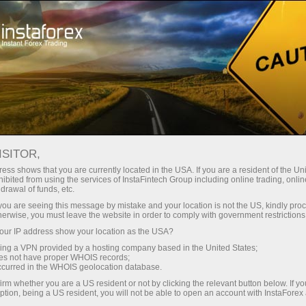
Трейдерам
Новости рынка Форекс
ISITOR,
17.04.2026
19:30:00
UTC+00
РЎРЇРΜРЄСЃР»СЏРЅС‚С‹
ess shows that you are currently located in the USA. If you are a resident of the Uni
ibited from using the services of InstaFintech Group including online trading, online
drawal of funds, etc.
СЃРЅРЄСЂР°С‰Р°СЋС‚
k you are seeing this message by mistake and your location is not the US, kindly pro
В«С€РЅСЂС‚С‹В» РЇРЅ
herwise, you must leave the website in order to comply with government restrictions
ur IP address show your location as the USA?
РЇС€РΜРЅРЁС†РΜ РІ РЎРЁРЂ:
sing a VPN provided by a hosting company based in the United States;
С‡РЁСЃС‚Р°СЏ РЇРЅР·РЁС†РЁСЏ
oes not have proper WHOIS records;
occurred in the WHOIS geolocation database.
CFTC СЃР»РΜРІРЄР°
irm whether you are a US resident or not by clicking the relevant button below. If y
ption, being a US resident, you will not be able to open an account with InstaForex