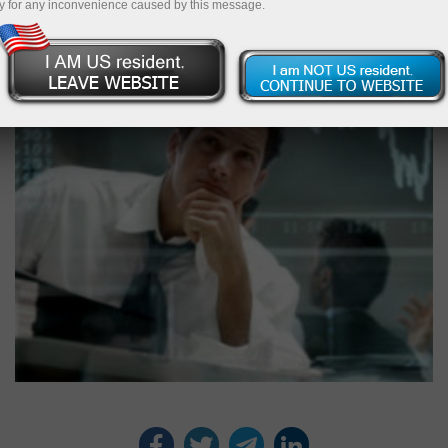
РІС‹СЂРЅСЃР»Р°
y for any inconvenience caused by this message.