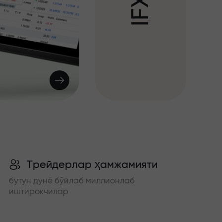
X
F
I
Трейдерлар ҳамжамияти
бутун дунё бўйлаб миллионлаб
иштирокчилар