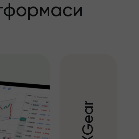
тформаси
r
a
e
G