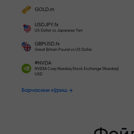
фойдангизни оширинг
Ҳисобингизни $333 билан тўлди
GOLD.m
Ҳисобни тўлдиринг ва
депозитингиздан 1 000 марта катта
Рисксиз савд
USDJPY.fx
бонус олинг. X1000 хато эмас. Депозит
US Dollar vs Japanese Yen
қанча катта бўлса, мультипликатор
шунча юқори бўлади.
GBPUSD.fx
фойдангиз к
Great Britain Pound vs US Dollar
#NVDA
NVIDIA Corp Nasdaq Stock Exchange (Nasdaq)
X1000 гача 
USD
Барчасини кўриш
энг катта му