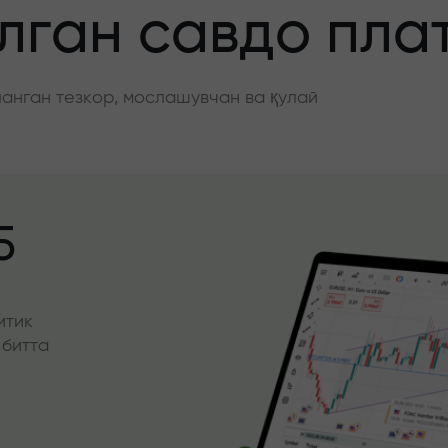
ган савдо пла
нган тезкор, мослашувчан ва қулай
5
итик
 битта