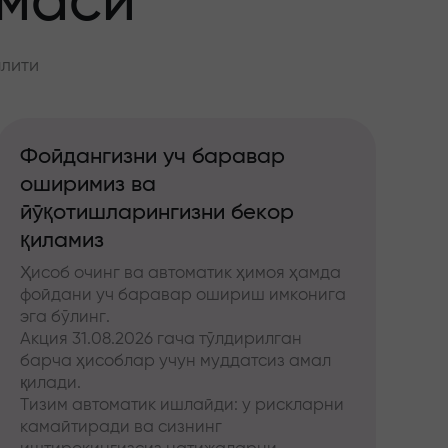
ммаси
алити
Фойдангизни уч баравар
оширимиз ва
йўқотишларингизни бекор
қиламиз
Ҳисоб очинг ва автоматик ҳимоя ҳамда
фойдани уч баравар ошириш имконига
эга бўлинг.
Акция 31.08.2026 гача тўлдирилган
барча ҳисоблар учун муддатсиз амал
қилади.
Тизим автоматик ишлайди: у рискларни
камайтиради ва сизнинг