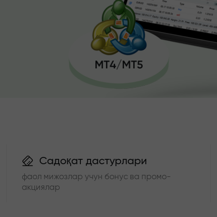
Садоқат дастурлари
фаол мижозлар учун бонус ва промо-
акциялар