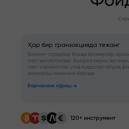
Фойд
Спре
Ҳар бир транзакцияда тежанг
Бизнинг спредлар бошқа брокерлар ораси
паст ҳисобланади. Бозорга кириш ва чиқ
паст харажатлар узоқ муддатда кўпроқ фо
жамғариш имконини беради
Барчасини кўриш
120+ инструмент