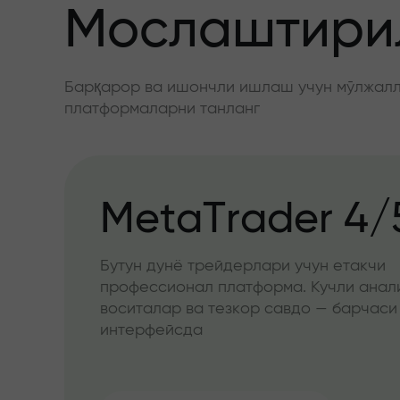
Мослаштирил
Барқарор ва ишончли ишлаш учун мўлжалла
платформаларни танланг
MetaTrader 4/
Бутун дунё трейдерлари учун етакчи
профессионал платформа. Кучли анал
воситалар ва тезкор савдо — барчаси
интерфейсда