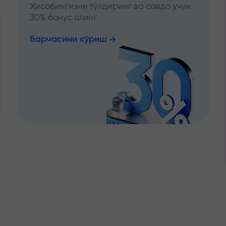
Ҳисобингизни тўлдиринг ва савдо учун
30% бонус олинг
Барчасини кўриш