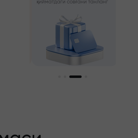
қийматдаги совғани танланг
фойда
ни танланг
ги