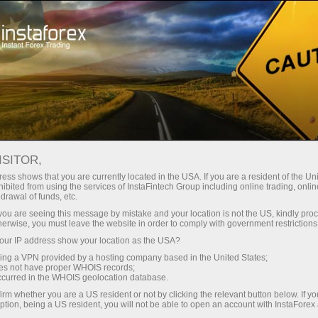
Ҳисоб-варағини тез очиш
Савдо платформаси
Энди иш
Инвесторлар
шлаётганлар
Промоак
Ҳамкорлар учун
учун
учун
staFo
ISITOR,
ess shows that you are currently located in the USA. If you are a resident of the Uni
ibited from using the services of InstaFintech Group including online trading, online
drawal of funds, etc.
k you are seeing this message by mistake and your location is not the US, kindly pro
herwise, you must leave the website in order to comply with government restrictions
ur IP address show your location as the USA?
sing a VPN provided by a hosting company based in the United States;
oes not have proper WHOIS records;
occurred in the WHOIS geolocation database.
irm whether you are a US resident or not by clicking the relevant button below. If y
ption, being a US resident, you will not be able to open an account with InstaForex