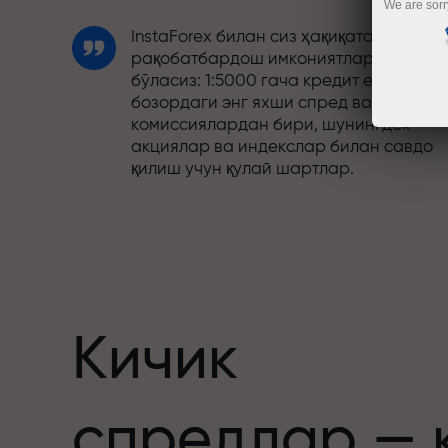
We are sorr
InstaForex билан сиз ҳақиқатан
рақобатбардош имкониятларга эга
бўласиз: 1:5000 гача кредит елкаси,
бозордаги энг яхши спред ва
комиссиялардан бири, шунингдек
акциялар ва индекслар билан савдо
қилиш учун қулай шартлар.
Биз савдони янада жозибадор
қиладиган бонус тизимини ишлаб
чиқдик. Ҳар бир InstaForex мижози ўз
депозитига 30% гача бонус олиши ва
бошқа акциялар ҳамда махсус
таклифлардан фойдаланиши мумкин.
Кичик
Трассадаги тезлик ва савдо тезлиги
спредлар — 
бир хил қадриятларни баҳам кўради.
Aleš Loprais савдо оламига интилиш в