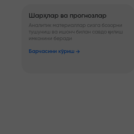
Шарҳлар ва прогнозлар
Аналитик материаллар сизга бозорни
тушуниш ва ишонч билан савдо қилиш
имконини беради
Барчасини кўриш