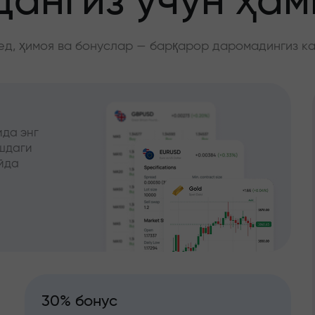
ангиз учун ҳа
д, ҳимоя ва бонуслар — барқарор даромадингиз к
да энг
ишдаги
йда
30% бонус