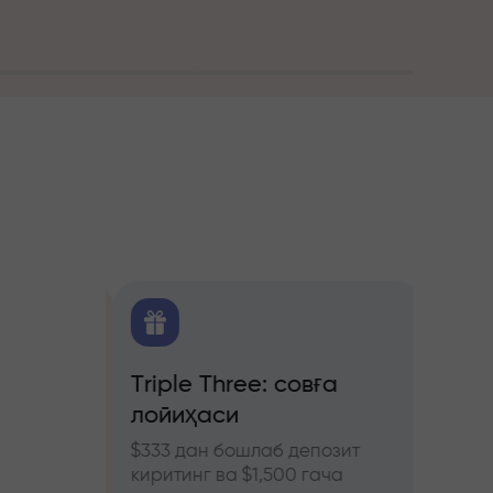
алитика
Triple Three: совға
Трей
лойиҳаси
бону
ючерс
нозлар
$333 дан бошлаб депозит
InstaF
киритинг ва $1,500 гача
иштиро