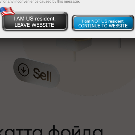
y for any inconvenience caused by this message.
катта фойда
а