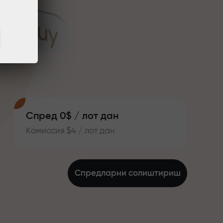
Спред 0$ / лот дан
Комиссия $4 / лот дан
Спредларни солиштириш