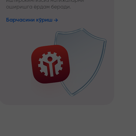
иштирокингизсиз натижаларни
оширишга ёрдам беради.
Барчасини кўриш