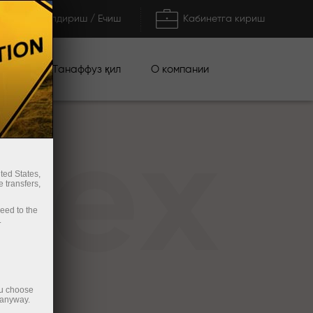
Тўлдириш / Ечиш
Кабинетга кириш
циялар
О компании
Танаффуз қил
rex
ted States,
 transfers,
ceed to the
.
ou choose
 anyway.