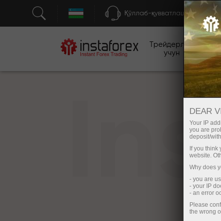
Қўллаб-қувватлаш
Трейдерлар
бо
учун
In
DEAR V
Your IP addr
you are proh
deposit/with
If you thin
website. Ot
Why does yo
- you are u
- your IP d
- an error 
Please conf
the wrong o