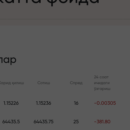
а
зит учун
й
лар
24 соат
Харид қилиш
Сотиш
Спред
ичидаги
 тезлик
ўзгариш
Онлайн курслар
FX.CO билан ан
и
1.15226
1.15236
16
-0.00305
а жекпоти
Савдони нолдан ўрганинг —
Forex, крипто ва Фь
барча даражалар учун
бўйича кунлик прог
64435.5
64435.75
25
-381.80
курслар ва вебинарлар