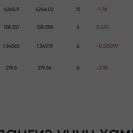
ринг — $1,500 гача қийматдаги совға
4245.9
4246.02
15
-1.76
о қилинг —
158.351
158.358
6
0.630
1.34565
1.34575
6
-0.00097
афолатланади
219.6
219.66
6
-2.10
бонус — бозорда
льтипликатор