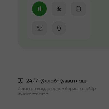
24/7 қўллаб-қувватлаш
Исталган вақтда ёрдам беришга тайёр
мутахассислар