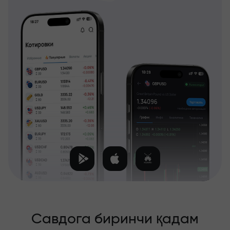
Савдога биринчи қадам