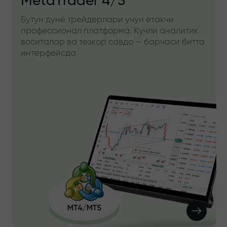
MetaTrader 4/5
Бутун дунё трейдерлари учун етакчи
профессионал платформа. Кучли аналитик
воситалар ва тезкор савдо — барчаси битта
интерфейсда