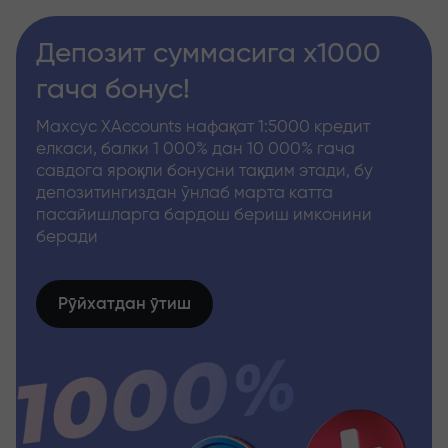
Депозит суммасига x1000
гача бонус!
Махсус XAccounts нафақат 1:5000 кредит
елкаси, балки 1 000% дан 10 000% гача
савдога яроқли бонусни тақдим этади, бу
депозитингиздан ўнлаб марта катта
пасайишларга бардош бериш имконини
беради
Рўйхатдан ўтиш