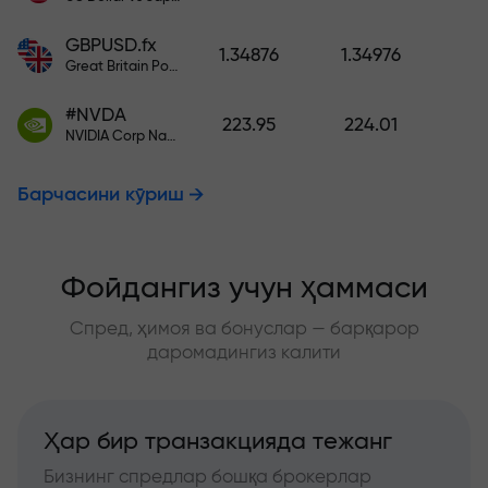
GBPUSD.fx
1.34876
1.34976
Great Britain Pound vs US Dollar
#NVDA
223.95
224.01
NVIDIA Corp Nasdaq Stock Exchange (Nasdaq) USD
Барчасини кўриш
Фойдангиз учун ҳаммаси
Спред, ҳимоя ва бонуслар — барқарор
даромадингиз калити
Ҳар бир транзакцияда тежанг
Бизнинг спредлар бошқа брокерлар