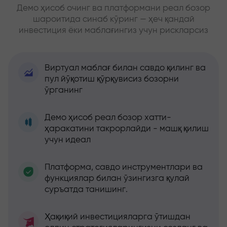
Демо ҳисоб очинг ва платформани реал бозор
шароитида синаб кўринг — ҳеч қандай
инвестиция ёки маблағингиз учун рискларсиз
Виртуал маблағ билан савдо қилинг ва
пул йўқотиш қўрқувисиз бозорни
ўрганинг
Демо ҳисоб реал бозор хатти-
ҳаракатини такрорлайди - машқ қилиш
учун идеал
Платформа, савдо инструментлари ва
функциялар билан ўзингизга қулай
суръатда танишинг.
Ҳақиқий инвестицияларга ўтишдан