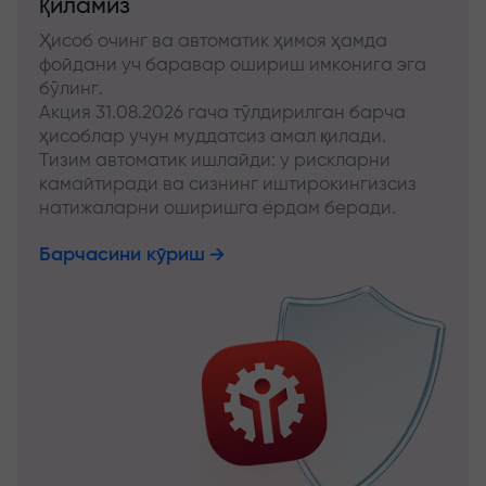
қиламиз
Ҳисоб очинг ва автоматик ҳимоя ҳамда
фойдани уч баравар ошириш имконига эга
бўлинг.
Акция 31.08.2026 гача тўлдирилган барча
ҳисоблар учун муддатсиз амал қилади.
Тизим автоматик ишлайди: у рискларни
камайтиради ва сизнинг иштирокингизсиз
натижаларни оширишга ёрдам беради.
Барчасини кўриш