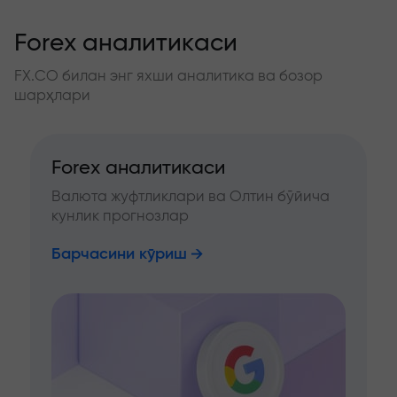
Forex аналитикаси
FX.CO билан энг яхши аналитика ва бозор
шарҳлари
Forex аналитикаси
Валюта жуфтликлари ва Олтин бўйича
кунлик прогнозлар
Барчасини кўриш