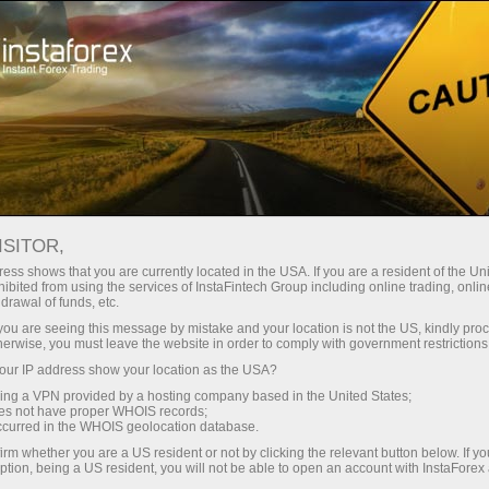
Кичик
спредлар — катта фойда
ISITOR,
ess shows that you are currently located in the USA. If you are a resident of the Uni
Ҳар бир депозит учун
ibited from using the services of InstaFintech Group including online trading, online
InstaForex билан сиз ҳақиқатан
drawal of funds, etc.
рақобатбардош имкониятларга
30% бонус
k you are seeing this message by mistake and your location is not the US, kindly pro
эга бўласиз: 1:5000 гача кредит
herwise, you must leave the website in order to comply with government restrictions
елкаси, бозордаги энг яхши
ur IP address show your location as the USA?
Савдода
спред ва комиссиялардан бири,
sing a VPN provided by a hosting company based in the United States;
шунингдек акциялар ва
oes not have proper WHOIS records;
ва трассада тезлик
occurred in the WHOIS geolocation database.
индекслар билан савдо қилиш
irm whether you are a US resident or not by clicking the relevant button below. If y
учун қулай шартлар.
ption, being a US resident, you will not be able to open an account with InstaForex
Шахсий совға жекпоти
Биз савдони янада жозибадор