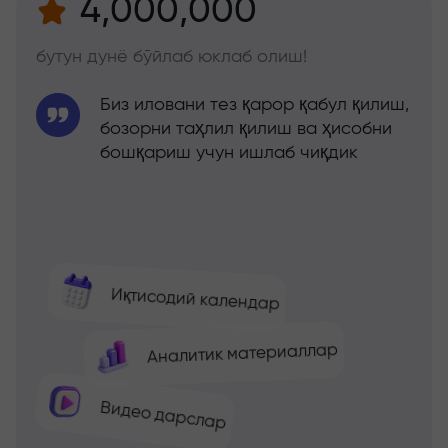
4,000,000
бутун дунё бўйлаб юклаб олиш!
Биз иловани тез қарор қабул қилиш,
бозорни таҳлил қилиш ва ҳисобни
бошқариш учун ишлаб чиқдик
Иқтисодий календар
Аналитик материаллар
Видео дарслар