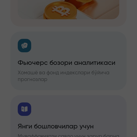
Фьючерс бозори аналитикаси
Хомашё ва фонд индекслари бўйича
прогнозлар
Янги бошловчилар учун
Муваффақиятли савдо учун зарур барча