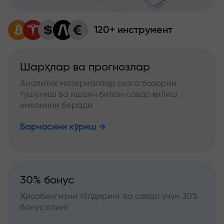
120+ инструмент
Шарҳлар ва прогнозлар
Аналитик материаллар сизга бозорни
тушуниш ва ишонч билан савдо қилиш
имконини беради
Барчасини кўриш
30% бонус
Ҳисобингизни тўлдиринг ва савдо учун 30%
бонус олинг