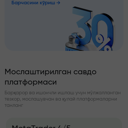
Барчасини кўриш
Мослаштирилган савдо
платформаси
Барқарор ва ишончли ишлаш учун мўлжалланган
тезкор, мослашувчан ва қулай платформаларни
танланг