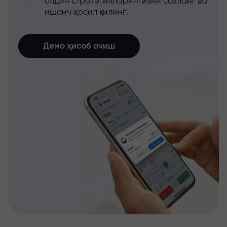
олдин стратегияларингизни созланг ва
ишонч ҳосил қилинг.
Демо ҳисоб очиш