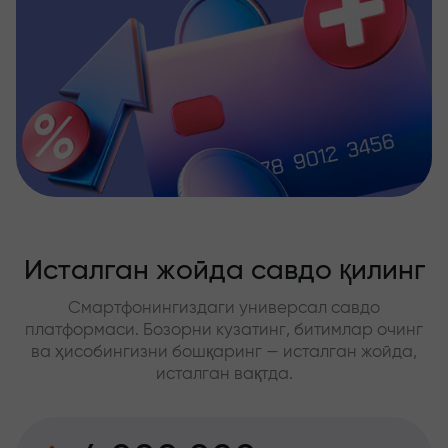
Исталган жойда савдо қилинг
Смартфонингиздаги универсал савдо
платформаси. Бозорни кузатинг, битимлар очинг
ва ҳисобингизни бошқаринг — исталган жойда,
исталган вақтда.