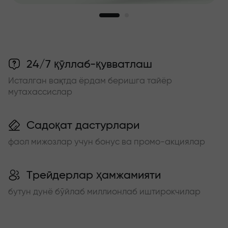
24/7 қўллаб-қувватлаш
Исталган вақтда ёрдам беришга тайёр
мутахассислар
Садоқат дастурлари
фаол мижозлар учун бонус ва промо-акциялар
Трейдерлар ҳамжамияти
бутун дунё бўйлаб миллионлаб иштирокчилар