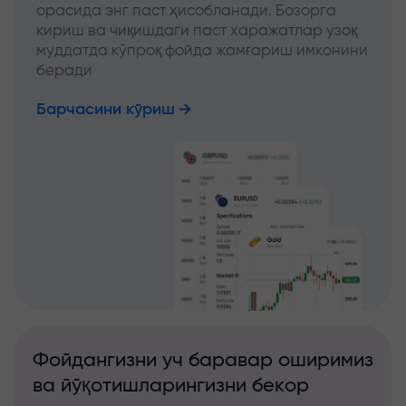
орасида энг паст ҳисобланади. Бозорга
кириш ва чиқишдаги паст харажатлар узоқ
муддатда кўпроқ фойда жамғариш имконини
беради
Барчасини кўриш
Фойдангизни уч баравар оширимиз
ва йўқотишларингизни бекор