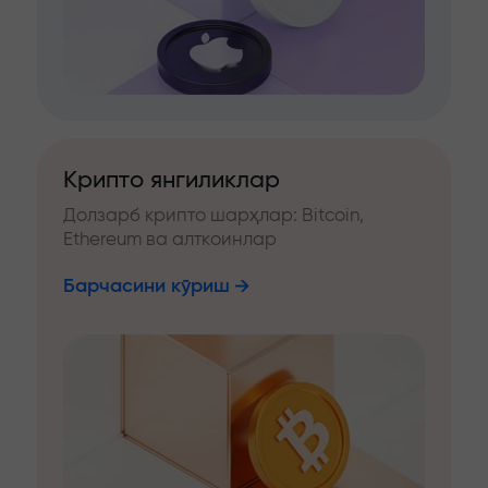
Крипто янгиликлар
Долзарб крипто шарҳлар: Bitcoin,
Ethereum ва алткоинлар
Барчасини кўриш