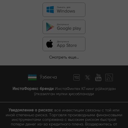
Смотреть еще...
Ўзбекча
ИнстаФорекс бренди
ИнстаФинтех КГнинг рўйхатдан
ўтказилган мулки ҳисобланади
Уведомление о рисках:
все инвестиции связаны с той или
иной степенью риска. Торговля производными финансовыми
инструментами сопряжена с высоким риском быстрой
потери денег из-за кредитного плеча. Воздержитесь от