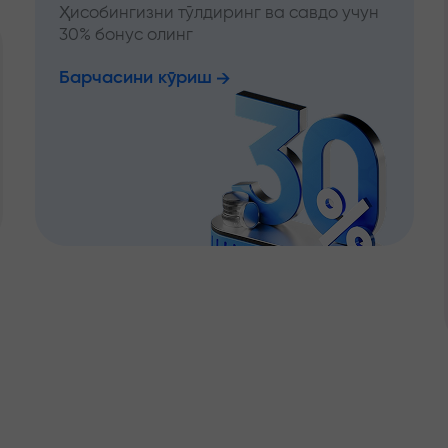
Ҳисобингизни тўлдиринг ва савдо учун
30% бонус олинг
Барчасини кўриш