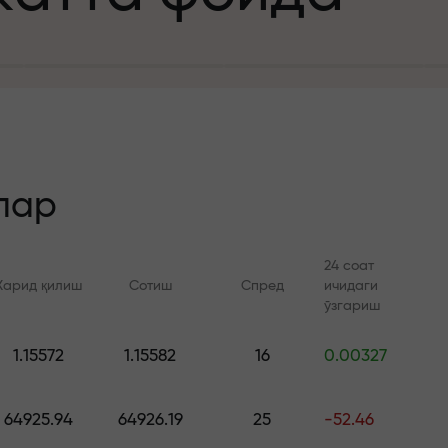
а
зит учун
й
лар
24 соат
Харид қилиш
Сотиш
Спред
ичидаги
 тезлик
ўзгариш
Онлайн курслар
FX.CO билан ан
и
1.15572
1.15582
16
0.00327
а жекпоти
Савдони нолдан ўрганинг —
Forex, крипто ва Фь
барча даражалар учун
бўйича кунлик прог
64925.94
64926.19
25
-52.46
курслар ва вебинарлар