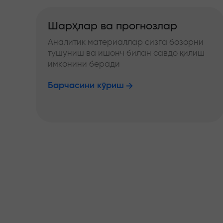
Шарҳлар ва прогнозлар
Аналитик материаллар сизга бозорни
тушуниш ва ишонч билан савдо қилиш
имконини беради
Барчасини кўриш