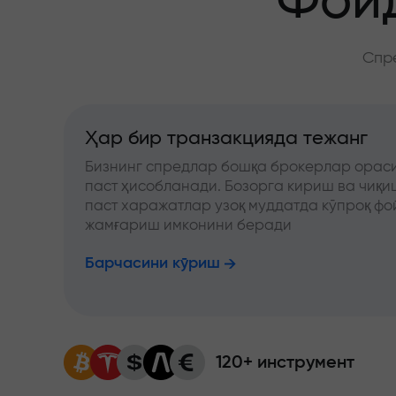
Фойд
Спре
Ҳар бир транзакцияда тежанг
Бизнинг спредлар бошқа брокерлар ораси
паст ҳисобланади. Бозорга кириш ва чиқ
паст харажатлар узоқ муддатда кўпроқ фо
жамғариш имконини беради
Барчасини кўриш
120+ инструмент