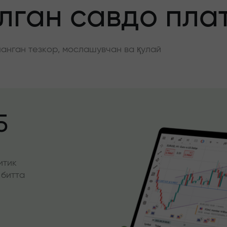
ган савдо пла
нган тезкор, мослашувчан ва қулай
5
итик
 битта