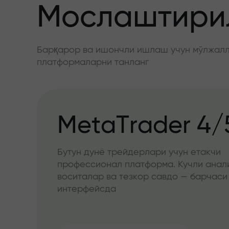
Мослаштирил
Барқарор ва ишончли ишлаш учун мўлжалла
платформаларни танланг
MetaTrader 4/
Бутун дунё трейдерлари учун етакчи
профессионал платформа. Кучли анал
воситалар ва тезкор савдо — барчаси
интерфейсда