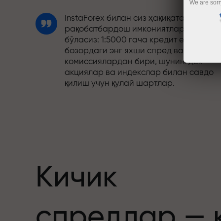
We are sorr
InstaForex билан сиз ҳақиқатан
рақобатбардош имкониятларга эга
бўласиз: 1:5000 гача кредит елкаси,
бозордаги энг яхши спред ва
комиссиялардан бири, шунингдек
акциялар ва индекслар билан савдо
қилиш учун қулай шартлар.
Биз савдони янада жозибадор
қиладиган бонус тизимини ишлаб
чиқдик. Ҳар бир InstaForex мижози ўз
депозитига 30% гача бонус олиши ва
бошқа акциялар ҳамда махсус
таклифлардан фойдаланиши мумкин.
Кичик
Трассадаги тезлик ва савдо тезлиги
спредлар — 
бир хил қадриятларни баҳам кўради.
Aleš Loprais савдо оламига интилиш в