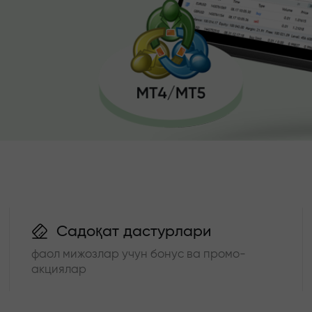
Садоқат дастурлари
фаол мижозлар учун бонус ва промо-
акциялар