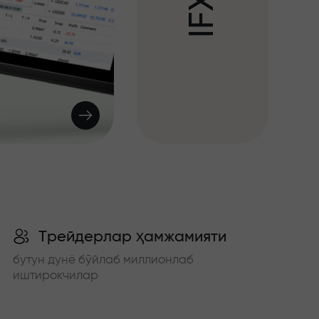
X
F
I
Трейдерлар ҳамжамияти
бутун дунё бўйлаб миллионлаб
иштирокчилар