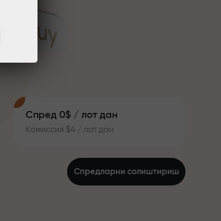
Спред 0$ / лот дан
Комиссия $4 / лот дан
Спредларни солиштириш