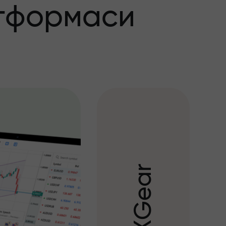
тформаси
r
a
e
G