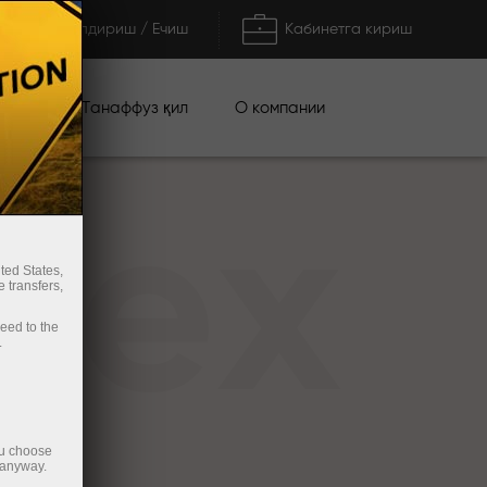
Тўлдириш / Ечиш
Кабинетга кириш
циялар
О компании
Танаффуз қил
rex
ted States,
 transfers,
ceed to the
.
ou choose
 anyway.