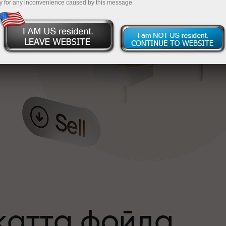
y for any inconvenience caused by this message.
катта фойда
а