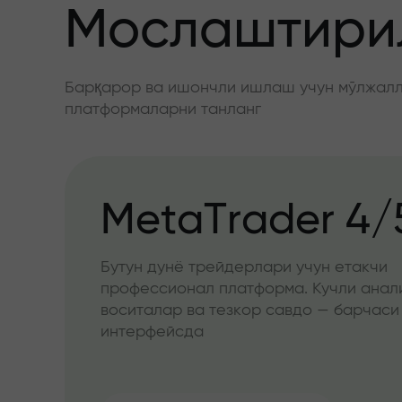
Мослаштирил
Барқарор ва ишончли ишлаш учун мўлжалла
платформаларни танланг
MetaTrader 4/
Бутун дунё трейдерлари учун етакчи
профессионал платформа. Кучли анал
воситалар ва тезкор савдо — барчаси
интерфейсда