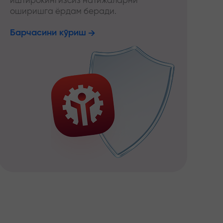
иштирокингизсиз натижаларни
оширишга ёрдам беради.
Барчасини кўриш