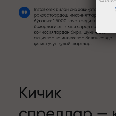
We are sorr
InstaForex билан сиз ҳақиқатан
рақобатбардош имкониятларга эга
бўласиз: 1:5000 гача кредит елкаси,
бозордаги энг яхши спред ва
комиссиялардан бири, шунингдек
акциялар ва индекслар билан савдо
қилиш учун қулай шартлар.
Биз савдони янада жозибадор
қиладиган бонус тизимини ишлаб
чиқдик. Ҳар бир InstaForex мижози ўз
депозитига 30% гача бонус олиши ва
бошқа акциялар ҳамда махсус
таклифлардан фойдаланиши мумкин.
Кичик
Трассадаги тезлик ва савдо тезлиги
спредлар — 
бир хил қадриятларни баҳам кўради.
Aleš Loprais савдо оламига интилиш в