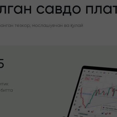
ган савдо пла
нган тезкор, мослашувчан ва қулай
5
итик
 битта