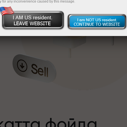
y for any inconvenience caused by this message.
катта фойда
а