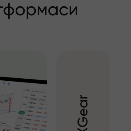
тформаси
r
a
e
G