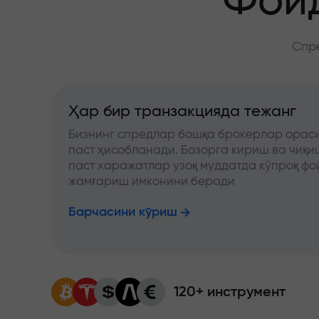
Фойд
Спре
Ҳар бир транзакцияда тежанг
Бизнинг спредлар бошқа брокерлар ораси
паст ҳисобланади. Бозорга кириш ва чиқ
паст харажатлар узоқ муддатда кўпроқ фо
жамғариш имконини беради
Барчасини кўриш
120+ инструмент