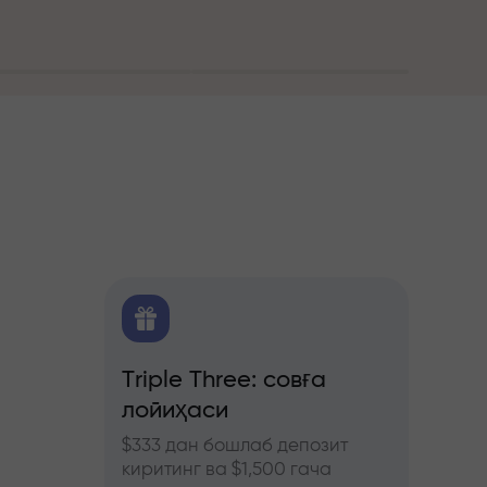
алитика
Triple Three: совға
Трей
лойиҳаси
бону
ючерс
нозлар
$333 дан бошлаб депозит
InstaF
киритинг ва $1,500 гача
иштиро