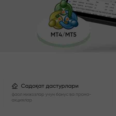
Садоқат дастурлари
фаол мижозлар учун бонус ва промо-
акциялар