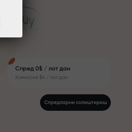
Спред 0$ / лот дан
Комиссия $4 / лот дан
Спредларни солиштириш