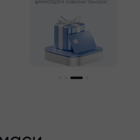
қийматдаги совғани танланг
фойда
ни танланг
ги