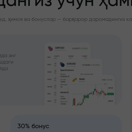
ангиз учун ҳа
д, ҳимоя ва бонуслар — барқарор даромадингиз к
да энг
ишдаги
йда
30% бонус