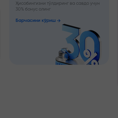
Ҳисобингизни тўлдиринг ва савдо учун
30% бонус олинг
Барчасини кўриш