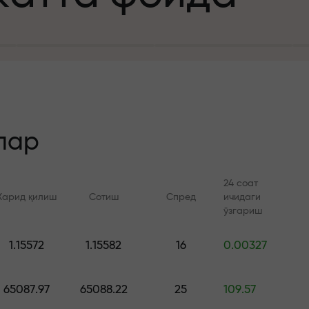
а
зит учун
й
лар
24 соат
Харид қилиш
Сотиш
Спред
ичидаги
 тезлик
ўзгариш
Онлайн курслар
FX.CO билан ан
и
1.15572
1.15582
16
0.00327
а жекпоти
Савдони нолдан ўрганинг —
Forex, крипто ва Фь
барча даражалар учун
бўйича кунлик прог
65087.97
65088.22
25
109.57
курслар ва вебинарлар