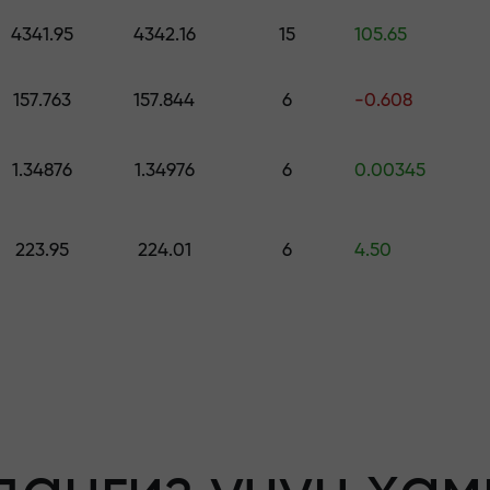
ринг — $1,500 гача қийматдаги совға
4341.95
4342.16
15
105.65
о қилинг —
157.763
157.844
6
-0.608
1.34876
1.34976
6
0.00345
афолатланади
223.95
224.01
6
4.50
бонус — бозорда
льтипликатор