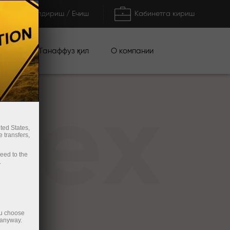
Тўлдириш / Ечиш
Кабинетга кириш
циялар
О компании
Танаффуз қил
rex
ted States,
 transfers,
ceed to the
.
ou choose
 anyway.