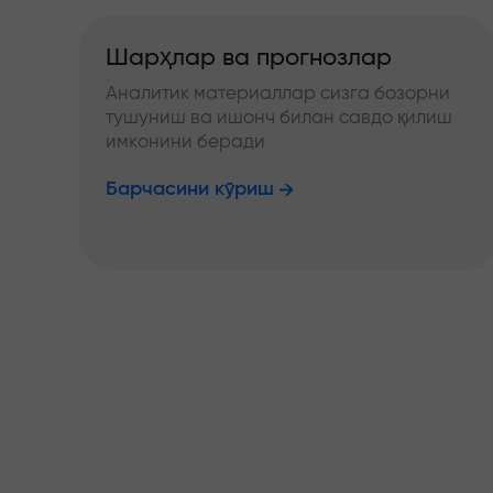
Шарҳлар ва прогнозлар
Аналитик материаллар сизга бозорни
тушуниш ва ишонч билан савдо қилиш
имконини беради
Барчасини кўриш