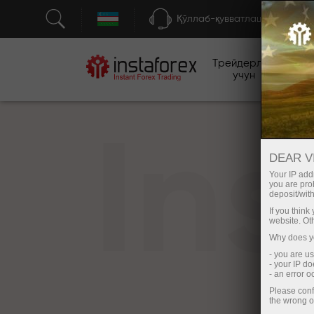
Қўллаб-қувватлаш
Трейдерлар
бо
учун
In
DEAR V
Your IP addr
you are proh
deposit/with
If you thin
website. Ot
Why does yo
- you are u
- your IP d
- an error 
Please conf
the wrong o