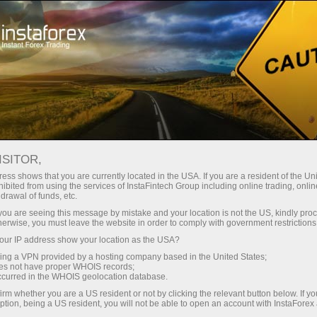
Ҳисоб-варағини тез очиш
Савдо платформаси
Энди иш
Инвесторлар
шлаётганлар
Промоак
Ҳамкорлар учун
учун
учун
staFo
ISITOR,
ess shows that you are currently located in the USA. If you are a resident of the Uni
ibited from using the services of InstaFintech Group including online trading, online
drawal of funds, etc.
k you are seeing this message by mistake and your location is not the US, kindly pro
herwise, you must leave the website in order to comply with government restrictions
ur IP address show your location as the USA?
sing a VPN provided by a hosting company based in the United States;
oes not have proper WHOIS records;
occurred in the WHOIS geolocation database.
irm whether you are a US resident or not by clicking the relevant button below. If y
ption, being a US resident, you will not be able to open an account with InstaForex