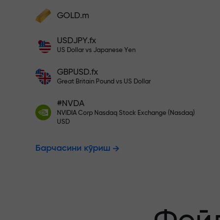
фойдангизни оширинг
Ҳисобингизни $333 билан тўлди
GOLD.m
Ҳисобни тўлдиринг ва
депозитингиздан 1 000 марта катта
Рисксиз савд
USDJPY.fx
бонус олинг. X1000 хато эмас. Депозит
US Dollar vs Japanese Yen
қанча катта бўлса, мультипликатор
шунча юқори бўлади.
GBPUSD.fx
фойдангиз к
Great Britain Pound vs US Dollar
#NVDA
NVIDIA Corp Nasdaq Stock Exchange (Nasdaq)
X1000 гача 
USD
Барчасини кўриш
энг катта му