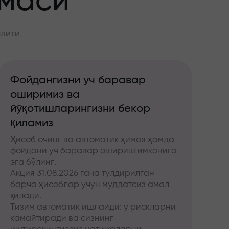
ммаси
алити
Фойдангизни уч баравар
оширимиз ва
йўқотишларингизни бекор
қиламиз
Ҳисоб очинг ва автоматик ҳимоя ҳамда
фойдани уч баравар ошириш имконига
эга бўлинг.
Акция 31.08.2026 гача тўлдирилган
барча ҳисоблар учун муддатсиз амал
қилади.
Тизим автоматик ишлайди: у рискларни
камайтиради ва сизнинг