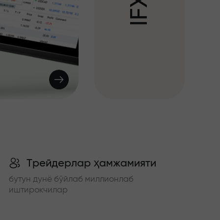
X
F
I
Трейдерлар ҳамжамияти
бутун дунё бўйлаб миллионлаб
иштирокчилар