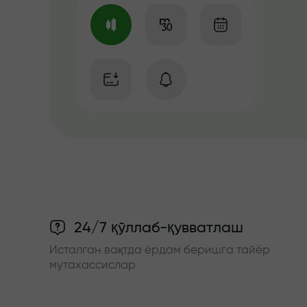
24/7 қўллаб-қувватлаш
Исталган вақтда ёрдам беришга тайёр
мутахассислар