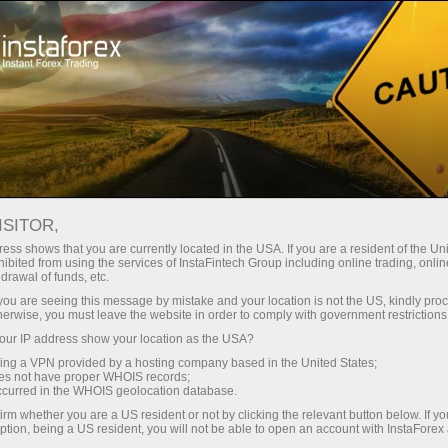
Кичик
спредлар — катта фойда
ISITOR,
ess shows that you are currently located in the USA. If you are a resident of the Uni
Ҳар бир депозит учун
ibited from using the services of InstaFintech Group including online trading, online
InstaForex билан сиз ҳақиқатан
drawal of funds, etc.
рақобатбардош имкониятларга
30% бонус
k you are seeing this message by mistake and your location is not the US, kindly pro
эга бўласиз: 1:5000 гача кредит
herwise, you must leave the website in order to comply with government restrictions
елкаси, бозордаги энг яхши
ur IP address show your location as the USA?
Савдода
спред ва комиссиялардан бири,
sing a VPN provided by a hosting company based in the United States;
шунингдек акциялар ва
oes not have proper WHOIS records;
ва трассада тезлик
occurred in the WHOIS geolocation database.
индекслар билан савдо қилиш
irm whether you are a US resident or not by clicking the relevant button below. If y
учун қулай шартлар.
ption, being a US resident, you will not be able to open an account with InstaForex
Шахсий совға жекпоти
Биз савдони янада жозибадор