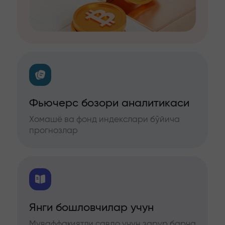
Фьючерс бозори аналитикаси
Хомашё ва фонд индекслари бўйича
прогнозлар
Янги бошловчилар учун
Муваффақиятли савдо учун зарур барча