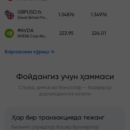
GBPUSD.fx
1.34876
1.34976
Great Britain Pound vs US Dollar
#NVDA
223.95
224.01
NVIDIA Corp Nasdaq Stock Exchange (Nasdaq) USD
Барчасини кўриш
Фойдангиз учун ҳаммаси
Спред, ҳимоя ва бонуслар — барқарор
даромадингиз калити
Ҳар бир транзакцияда тежанг
Бизнинг спредлар бошқа брокерлар