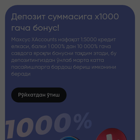
Депозит суммасига x1000
гача бонус!
Махсус XAccounts нафақат 1:5000 кредит
елкаси, балки 1 000% дан 10 000% гача
савдога яроқли бонусни тақдим этади, бу
депозитингиздан ўнлаб марта катта
пасайишларга бардош бериш имконини
беради
Рўйхатдан ўтиш