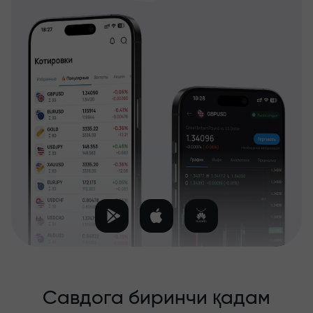
Савдога биринчи қадам