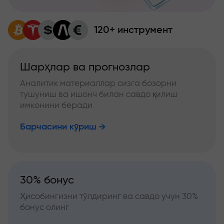
120+ инструмент
Шарҳлар ва прогнозлар
Аналитик материаллар сизга бозорни
тушуниш ва ишонч билан савдо қилиш
имконини беради
Барчасини кўриш
30% бонус
Ҳисобингизни тўлдиринг ва савдо учун 30%
бонус олинг