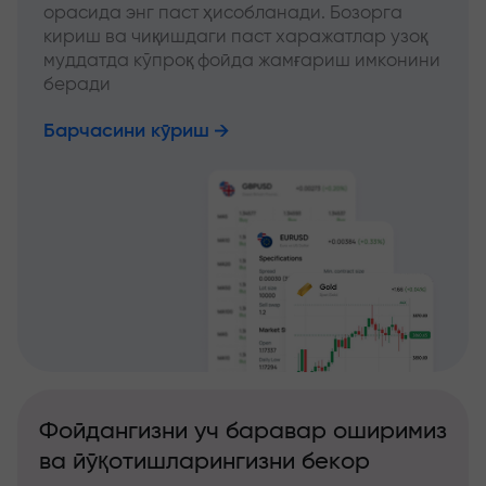
орасида энг паст ҳисобланади. Бозорга
кириш ва чиқишдаги паст харажатлар узоқ
муддатда кўпроқ фойда жамғариш имконини
беради
Барчасини кўриш
Фойдангизни уч баравар оширимиз
ва йўқотишларингизни бекор