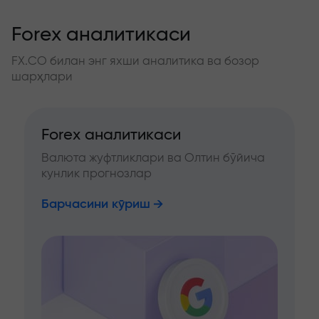
Forex аналитикаси
FX.CO билан энг яхши аналитика ва бозор
шарҳлари
Forex аналитикаси
Валюта жуфтликлари ва Олтин бўйича
кунлик прогнозлар
Барчасини кўриш