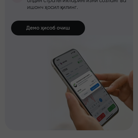
олдин стратегияларингизни созланг ва
ишонч ҳосил қилинг.
Демо ҳисоб очиш