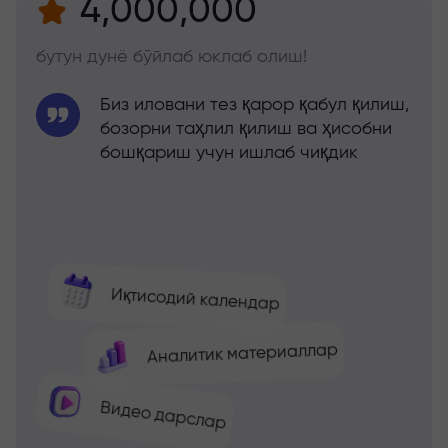
4,000,000
бутун дунё бўйлаб юклаб олиш!
Биз иловани тез қарор қабул қилиш,
бозорни таҳлил қилиш ва ҳисобни
бошқариш учун ишлаб чиқдик
Иқтисодий календар
Аналитик материаллар
Видео дарслар