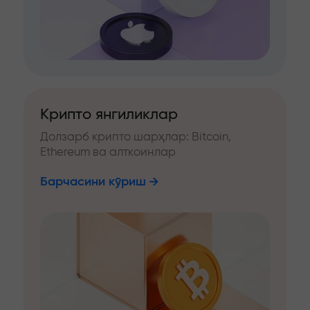
Крипто янгиликлар
Долзарб крипто шарҳлар: Bitcoin,
Ethereum ва алткоинлар
Барчасини кўриш