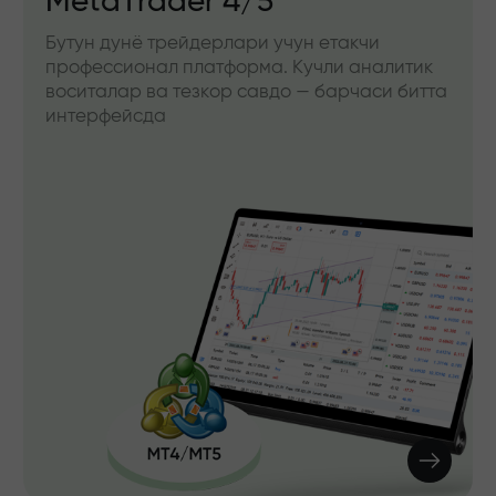
MetaTrader 4/5
Бутун дунё трейдерлари учун етакчи
профессионал платформа. Кучли аналитик
воситалар ва тезкор савдо — барчаси битта
интерфейсда