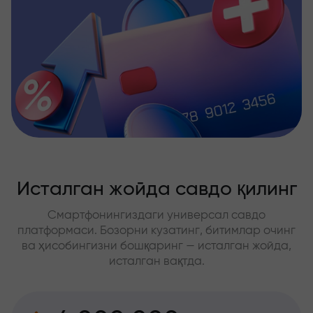
Исталган жойда савдо қилинг
Смартфонингиздаги универсал савдо
платформаси. Бозорни кузатинг, битимлар очинг
ва ҳисобингизни бошқаринг — исталган жойда,
исталган вақтда.