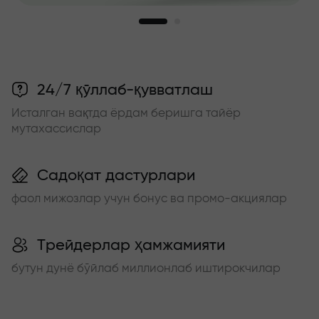
24/7 қўллаб-қувватлаш
Исталган вақтда ёрдам беришга тайёр
мутахассислар
Садоқат дастурлари
фаол мижозлар учун бонус ва промо-акциялар
Трейдерлар ҳамжамияти
бутун дунё бўйлаб миллионлаб иштирокчилар