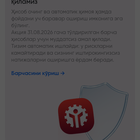
қиламиз
Ҳисоб очинг ва автоматик ҳимоя ҳамда
фойдани уч баравар ошириш имконига эга
бўлинг.
Акция 31.08.2026 гача тўлдирилган барча
ҳисоблар учун муддатсиз амал қилади.
Тизим автоматик ишлайди: у рискларни
камайтиради ва сизнинг иштирокингизсиз
натижаларни оширишга ёрдам беради.
Барчасини кўриш