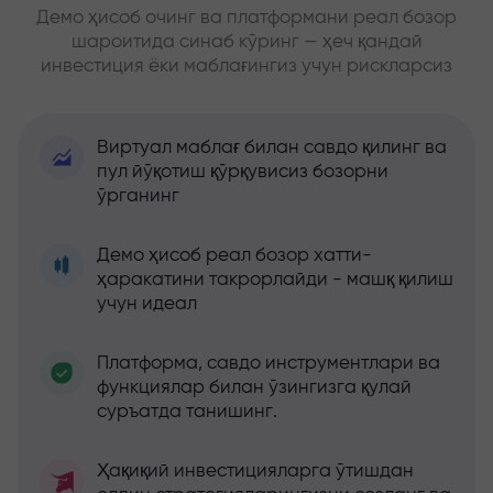
Демо ҳисоб очинг ва платформани реал бозор
шароитида синаб кўринг — ҳеч қандай
инвестиция ёки маблағингиз учун рискларсиз
Виртуал маблағ билан савдо қилинг ва
пул йўқотиш қўрқувисиз бозорни
ўрганинг
Демо ҳисоб реал бозор хатти-
ҳаракатини такрорлайди - машқ қилиш
учун идеал
Платформа, савдо инструментлари ва
функциялар билан ўзингизга қулай
суръатда танишинг.
Ҳақиқий инвестицияларга ўтишдан