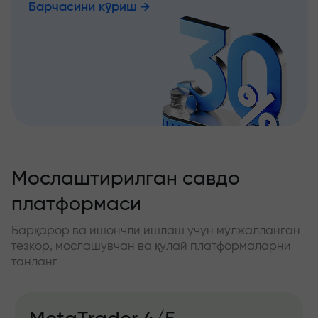
Барчасини кўриш
Мослаштирилган савдо
платформаси
Барқарор ва ишончли ишлаш учун мўлжалланган
тезкор, мослашувчан ва қулай платформаларни
танланг