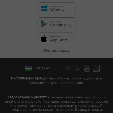
Смотреть еще...
Ўзбекча
ИнстаФорекс бренди
ИнстаФинтех КГнинг рўйхатдан
ўтказилган мулки ҳисобланади
Уведомление о рисках:
все инвестиции связаны с той или
иной степенью риска. Торговля производными финансовыми
инструментами сопряжена с высоким риском быстрой
потери денег из-за кредитного плеча. Воздержитесь от