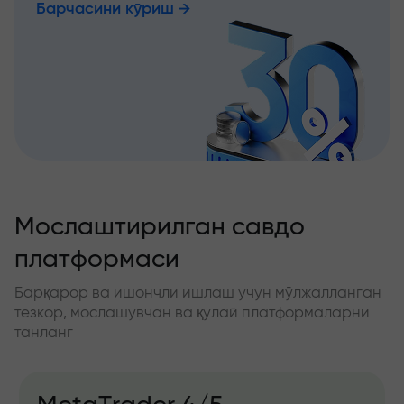
Барчасини кўриш
Мослаштирилган савдо
платформаси
Барқарор ва ишончли ишлаш учун мўлжалланган
тезкор, мослашувчан ва қулай платформаларни
танланг