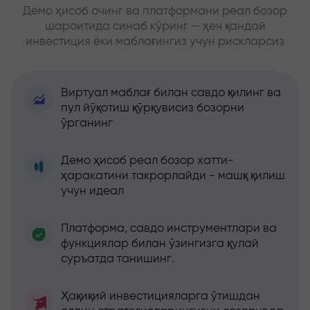
Демо ҳисоб очинг ва платформани реал бозор
шароитида синаб кўринг — ҳеч қандай
инвестиция ёки маблағингиз учун рискларсиз
Виртуал маблағ билан савдо қилинг ва
пул йўқотиш қўрқувисиз бозорни
ўрганинг
Демо ҳисоб реал бозор хатти-
ҳаракатини такрорлайди - машқ қилиш
учун идеал
Платформа, савдо инструментлари ва
функциялар билан ўзингизга қулай
суръатда танишинг.
Ҳақиқий инвестицияларга ўтишдан