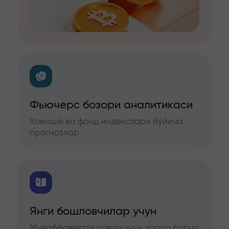
Фьючерс бозори аналитикаси
Хомашё ва фонд индекслари бўйича
прогнозлар
Янги бошловчилар учун
Муваффақиятли савдо учун зарур барча