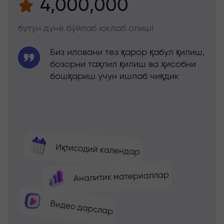
4,000,000
бутун дунё бўйлаб юклаб олиш!
Биз иловани тез қарор қабул қилиш,
бозорни таҳлил қилиш ва ҳисобни
бошқариш учун ишлаб чиқдик
Иқтисодий календар
Аналитик материаллар
Видео дарслар