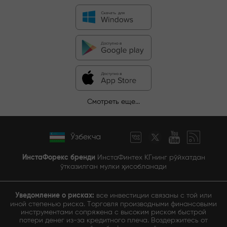
Смотреть еще...
Ўзбекча
ИнстаФорекс бренди
ИнстаФинтех КГнинг рўйхатдан
ўтказилган мулки ҳисобланади
Уведомление о рисках:
все инвестиции связаны с той или
иной степенью риска. Торговля производными финансовыми
инструментами сопряжена с высоким риском быстрой
потери денег из-за кредитного плеча. Воздержитесь от