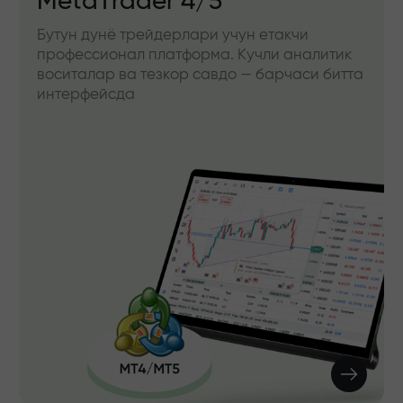
MetaTrader 4/5
Бутун дунё трейдерлари учун етакчи
профессионал платформа. Кучли аналитик
воситалар ва тезкор савдо — барчаси битта
интерфейсда