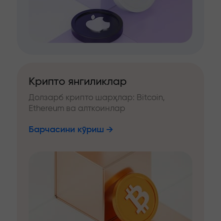
Крипто янгиликлар
Долзарб крипто шарҳлар: Bitcoin,
Ethereum ва алткоинлар
Барчасини кўриш