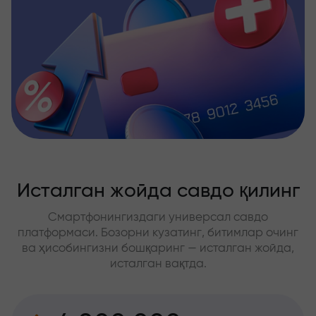
Исталган жойда савдо қилинг
Смартфонингиздаги универсал савдо
платформаси. Бозорни кузатинг, битимлар очинг
ва ҳисобингизни бошқаринг — исталган жойда,
исталган вақтда.