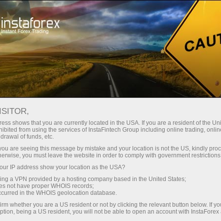
Кичик
спредлар — катта фойда
ISITOR,
ess shows that you are currently located in the USA. If you are a resident of the Uni
Ҳар бир депозит учун
ibited from using the services of InstaFintech Group including online trading, online
InstaForex билан сиз ҳақиқатан
drawal of funds, etc.
рақобатбардош имкониятларга
30% бонус
k you are seeing this message by mistake and your location is not the US, kindly pro
эга бўласиз: 1:5000 гача кредит
herwise, you must leave the website in order to comply with government restrictions
елкаси, бозордаги энг яхши
ur IP address show your location as the USA?
Савдода
спред ва комиссиялардан бири,
sing a VPN provided by a hosting company based in the United States;
шунингдек акциялар ва
oes not have proper WHOIS records;
ва трассада тезлик
occurred in the WHOIS geolocation database.
индекслар билан савдо қилиш
irm whether you are a US resident or not by clicking the relevant button below. If y
учун қулай шартлар.
ption, being a US resident, you will not be able to open an account with InstaForex
Шахсий совға жекпоти
Биз савдони янада жозибадор