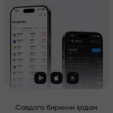
Савдога биринчи қадам