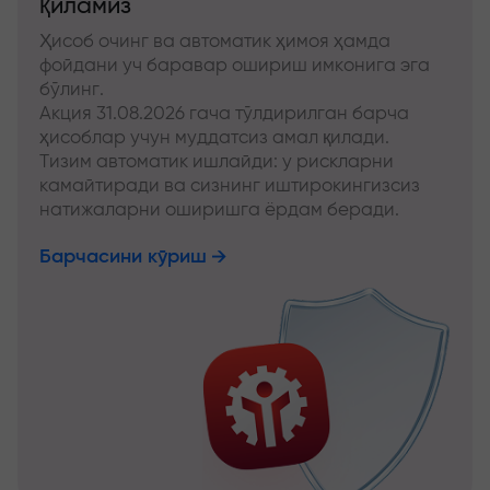
қиламиз
Ҳисоб очинг ва автоматик ҳимоя ҳамда
фойдани уч баравар ошириш имконига эга
бўлинг.
Акция 31.08.2026 гача тўлдирилган барча
ҳисоблар учун муддатсиз амал қилади.
Тизим автоматик ишлайди: у рискларни
камайтиради ва сизнинг иштирокингизсиз
натижаларни оширишга ёрдам беради.
Барчасини кўриш