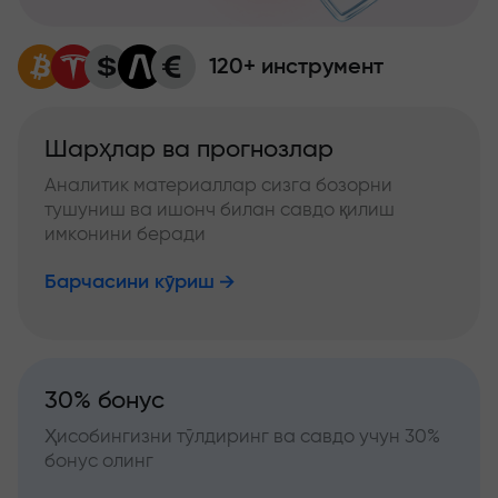
120+ инструмент
Шарҳлар ва прогнозлар
Аналитик материаллар сизга бозорни
тушуниш ва ишонч билан савдо қилиш
имконини беради
Барчасини кўриш
30% бонус
Ҳисобингизни тўлдиринг ва савдо учун 30%
бонус олинг