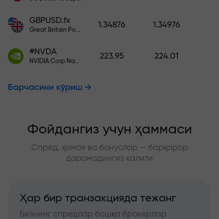
GBPUSD.fx
1.34876
1.34976
Great Britain Pound vs US Dollar
#NVDA
223.95
224.01
NVIDIA Corp Nasdaq Stock Exchange (Nasdaq) USD
Барчасини кўриш
Фойдангиз учун ҳаммаси
Спред, ҳимоя ва бонуслар — барқарор
даромадингиз калити
Ҳар бир транзакцияда тежанг
Бизнинг спредлар бошқа брокерлар