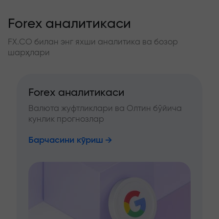
Forex аналитикаси
FX.CO билан энг яхши аналитика ва бозор
шарҳлари
Forex аналитикаси
Валюта жуфтликлари ва Олтин бўйича
кунлик прогнозлар
Барчасини кўриш