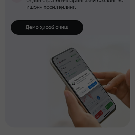
олдин стратегияларингизни созланг ва
ишонч ҳосил қилинг.
Демо ҳисоб очиш