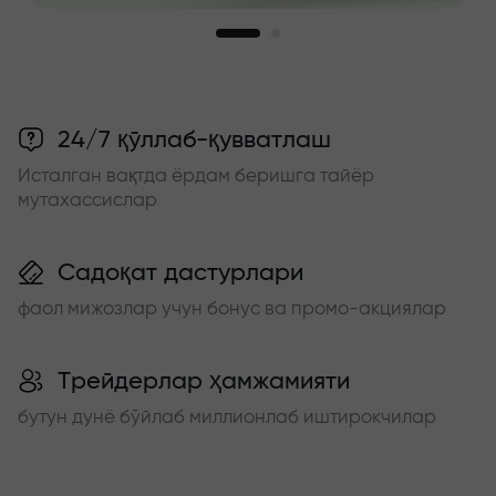
24/7 қўллаб-қувватлаш
Исталган вақтда ёрдам беришга тайёр
мутахассислар
Садоқат дастурлари
фаол мижозлар учун бонус ва промо-акциялар
Трейдерлар ҳамжамияти
бутун дунё бўйлаб миллионлаб иштирокчилар