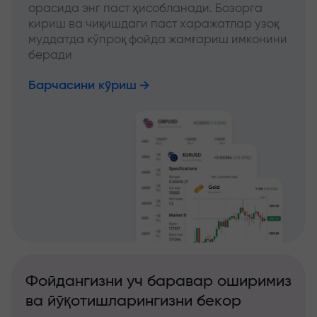
орасида энг паст ҳисобланади. Бозорга
кириш ва чиқишдаги паст харажатлар узоқ
муддатда кўпроқ фойда жамғариш имконини
беради
Барчасини кўриш
Фойдангизни уч баравар оширимиз
ва йўқотишларингизни бекор