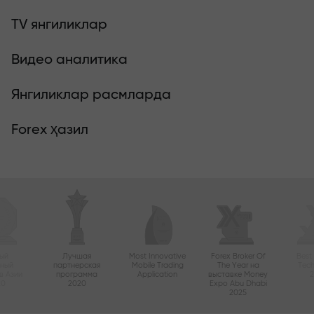
TV янгиликлар
Видео аналитика
Янгиликлар расмларда
Forex ҳазил
ый
Лучшая
Most Innovative
Forex Broker Of
Best
вный
партнерская
Mobile Trading
The Year на
Tec
в Азии
программа
Application
выставке Money
20
2020
Expo Abu Dhabi
2025