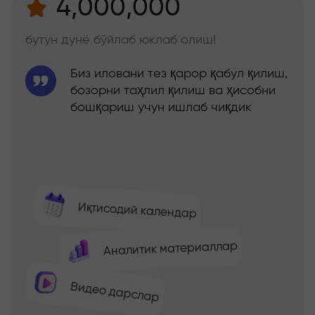
4,000,000
бутун дунё бўйлаб юклаб олиш!
Биз иловани тез қарор қабул қилиш,
бозорни таҳлил қилиш ва ҳисобни
бошқариш учун ишлаб чиқдик
Иқтисодий календар
Аналитик материаллар
Видео дарслар