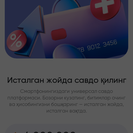
Исталган жойда савдо қилинг
Смартфонингиздаги универсал савдо
платформаси. Бозорни кузатинг, битимлар очинг
ва ҳисобингизни бошқаринг — исталган жойда,
исталган вақтда.