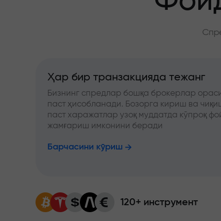
Фойд
Спре
Ҳар бир транзакцияда тежанг
Бизнинг спредлар бошқа брокерлар ораси
паст ҳисобланади. Бозорга кириш ва чиқ
паст харажатлар узоқ муддатда кўпроқ фо
жамғариш имконини беради
Барчасини кўриш
120+ инструмент