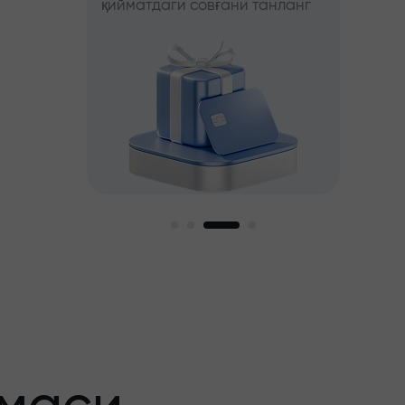
қийматдаги совғани танланг
фойда
ни танланг
ги