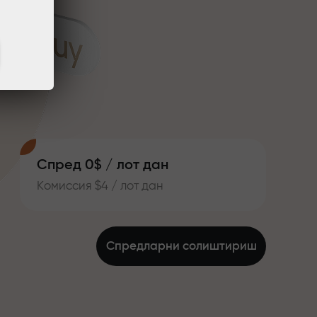
Спред 0$ / лот дан
Комиссия $4 / лот дан
Спредларни солиштириш