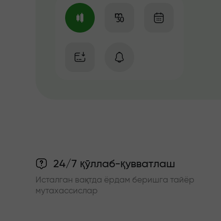
24/7 қўллаб-қувватлаш
Исталган вақтда ёрдам беришга тайёр
мутахассислар