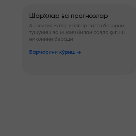
Шарҳлар ва прогнозлар
Аналитик материаллар сизга бозорни
тушуниш ва ишонч билан савдо қилиш
имконини беради
Барчасини кўриш