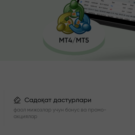
Садоқат дастурлари
фаол мижозлар учун бонус ва промо-
акциялар