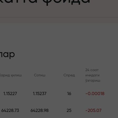
а
зит учун
й
лар
24 соат
Харид қилиш
Сотиш
Спред
ичидаги
 тезлик
ўзгариш
Онлайн курслар
FX.CO билан ан
и
1.15227
1.15237
16
-0.00018
а жекпоти
Савдони нолдан ўрганинг —
Forex, крипто ва Фь
барча даражалар учун
бўйича кунлик прог
64228.73
64228.98
25
-205.07
курслар ва вебинарлар