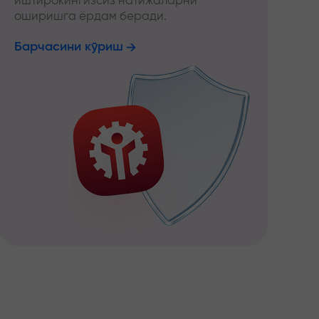
иштирокингизсиз натижаларни
оширишга ёрдам беради.
Барчасини кўриш