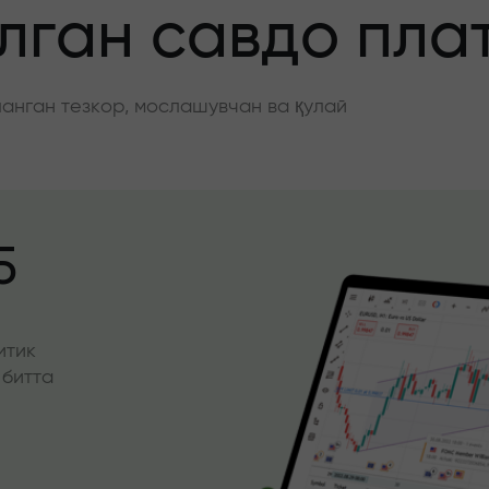
ган савдо пла
нган тезкор, мослашувчан ва қулай
5
итик
 битта