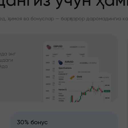
ангиз учун ҳа
д, ҳимоя ва бонуслар — барқарор даромадингиз к
да энг
ишдаги
йда
30% бонус