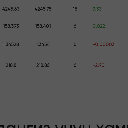
ринг — $1,500 гача қийматдаги совға
4245.63
4245.75
15
9.33
о қилинг —
158.393
158.401
6
0.022
1.34528
1.3454
6
-0.00003
афолатланади
218.8
218.86
6
-2.90
бонус — бозорда
льтипликатор