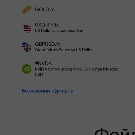
фойдангизни оширинг
Ҳисобингизни $333 билан тўлди
GOLD.m
Ҳисобни тўлдиринг ва
депозитингиздан 1 000 марта катта
Рисксиз савд
USDJPY.fx
бонус олинг. X1000 хато эмас. Депозит
US Dollar vs Japanese Yen
қанча катта бўлса, мультипликатор
шунча юқори бўлади.
GBPUSD.fx
фойдангиз к
Great Britain Pound vs US Dollar
#NVDA
NVIDIA Corp Nasdaq Stock Exchange (Nasdaq)
X1000 гача 
USD
Барчасини кўриш
энг катта му