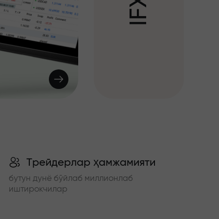
X
F
I
Трейдерлар ҳамжамияти
бутун дунё бўйлаб миллионлаб
иштирокчилар