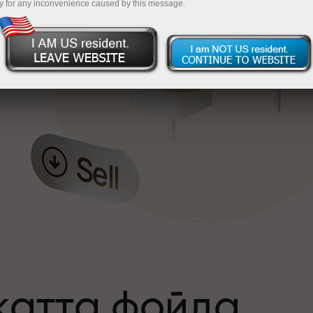
y for any inconvenience caused by this message.
катта фойда
а