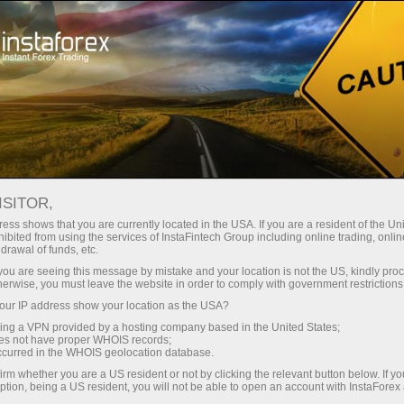
Ҳисоб-варағини тез очиш
Савдо платформаси
Энди иш
Инвесторлар
шлаётганлар
Промоак
Ҳамкорлар учун
учун
учун
staFo
ISITOR,
ess shows that you are currently located in the USA. If you are a resident of the Uni
ibited from using the services of InstaFintech Group including online trading, online
drawal of funds, etc.
k you are seeing this message by mistake and your location is not the US, kindly pro
herwise, you must leave the website in order to comply with government restrictions
ur IP address show your location as the USA?
sing a VPN provided by a hosting company based in the United States;
oes not have proper WHOIS records;
occurred in the WHOIS geolocation database.
irm whether you are a US resident or not by clicking the relevant button below. If y
ption, being a US resident, you will not be able to open an account with InstaForex