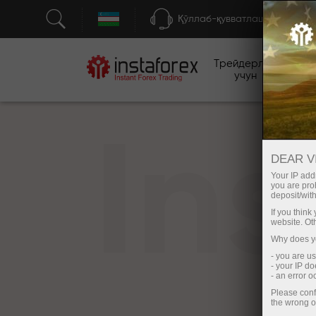
Қўллаб-қувватлаш
Трейдерлар
бо
учун
In
DEAR V
Your IP addr
you are proh
deposit/with
If you thin
website. Ot
Why does yo
- you are u
- your IP d
- an error 
Please conf
the wrong o