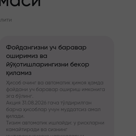
ммаси
алити
Фойдангизни уч баравар
оширимиз ва
йўқотишларингизни бекор
қиламиз
Ҳисоб очинг ва автоматик ҳимоя ҳамда
фойдани уч баравар ошириш имконига
эга бўлинг.
Акция 31.08.2026 гача тўлдирилган
барча ҳисоблар учун муддатсиз амал
қилади.
Тизим автоматик ишлайди: у рискларни
камайтиради ва сизнинг