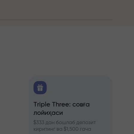
алитика
Triple Three: совға
Трей
лойиҳаси
бону
ючерс
нозлар
$333 дан бошлаб депозит
InstaF
киритинг ва $1,500 гача
иштиро