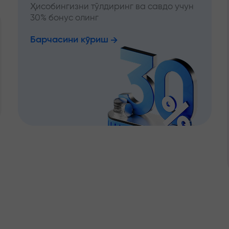
Ҳисобингизни тўлдиринг ва савдо учун
30% бонус олинг
Барчасини кўриш