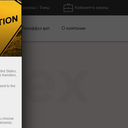
Тўлдириш / Ечиш
Кабинетга кириш
циялар
О компании
Танаффуз қил
rex
ted States,
 transfers,
ceed to the
.
ou choose
 anyway.