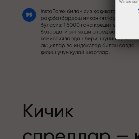
We are sorr
InstaForex билан сиз ҳақиқатан
рақобатбардош имкониятларга эга
бўласиз: 1:5000 гача кредит елкаси,
бозордаги энг яхши спред ва
комиссиялардан бири, шунингдек
акциялар ва индекслар билан савдо
қилиш учун қулай шартлар.
Биз савдони янада жозибадор
қиладиган бонус тизимини ишлаб
чиқдик. Ҳар бир InstaForex мижози ўз
депозитига 30% гача бонус олиши ва
бошқа акциялар ҳамда махсус
таклифлардан фойдаланиши мумкин.
Кичик
Трассадаги тезлик ва савдо тезлиги
спредлар — 
бир хил қадриятларни баҳам кўради.
Aleš Loprais савдо оламига интилиш в