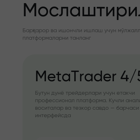
Мослаштирил
Барқарор ва ишончли ишлаш учун мўлжалла
платформаларни танланг
MetaTrader 4/
Бутун дунё трейдерлари учун етакчи
профессионал платформа. Кучли анал
воситалар ва тезкор савдо — барчаси
интерфейсда