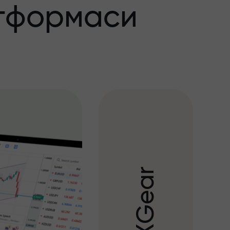
тформаси
r
a
e
G