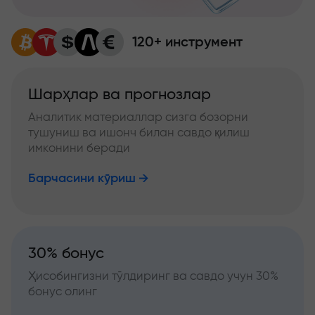
120+ инструмент
Шарҳлар ва прогнозлар
Аналитик материаллар сизга бозорни
тушуниш ва ишонч билан савдо қилиш
имконини беради
Барчасини кўриш
30% бонус
Ҳисобингизни тўлдиринг ва савдо учун 30%
бонус олинг