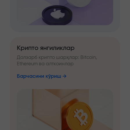
Крипто янгиликлар
Долзарб крипто шарҳлар: Bitcoin,
Ethereum ва алткоинлар
Барчасини кўриш