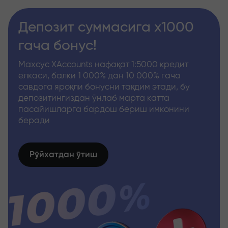
Депозит суммасига x1000
гача бонус!
Махсус XAccounts нафақат 1:5000 кредит
елкаси, балки 1 000% дан 10 000% гача
савдога яроқли бонусни тақдим этади, бу
депозитингиздан ўнлаб марта катта
пасайишларга бардош бериш имконини
беради
Рўйхатдан ўтиш