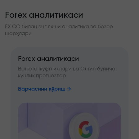
Forex аналитикаси
FX.CO билан энг яхши аналитика ва бозор
шарҳлари
Forex аналитикаси
Валюта жуфтликлари ва Олтин бўйича
кунлик прогнозлар
Барчасини кўриш