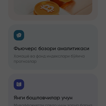
Фьючерс бозори аналитикаси
Хомашё ва фонд индекслари бўйича
прогнозлар
Янги бошловчилар учун
Муваффақиятли савдо учун зарур барча