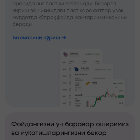
орасида энг паст ҳисобланади. Бозорга
кириш ва чиқишдаги паст харажатлар узоқ
муддатда кўпроқ фойда жамғариш имконини
беради
Барчасини кўриш
Фойдангизни уч баравар оширимиз
ва йўқотишларингизни бекор