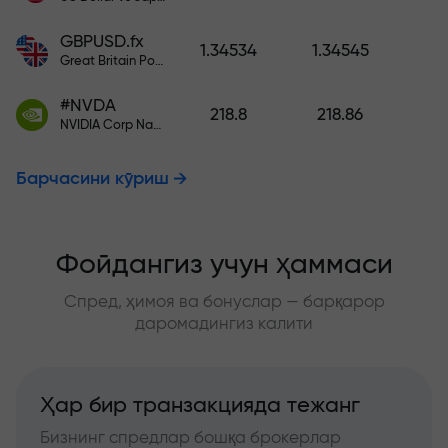
GBPUSD.fx
1.34534
1.34545
Great Britain Pound vs US Dollar
#NVDA
218.8
218.86
NVIDIA Corp Nasdaq Stock Exchange (Nasdaq) USD
Барчасини кўриш
Фойдангиз учун ҳаммаси
Спред, ҳимоя ва бонуслар — барқарор
даромадингиз калити
Ҳар бир транзакцияда тежанг
Бизнинг спредлар бошқа брокерлар