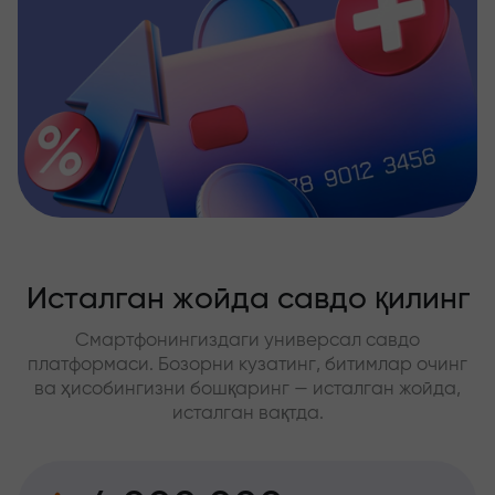
Исталган жойда савдо қилинг
Смартфонингиздаги универсал савдо
платформаси. Бозорни кузатинг, битимлар очинг
ва ҳисобингизни бошқаринг — исталган жойда,
исталган вақтда.