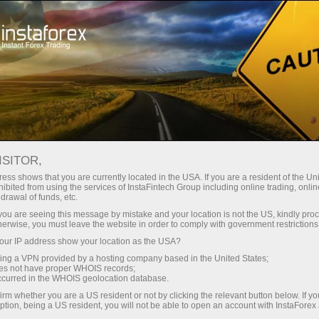
Кичик
спредлар — катта фойда
ISITOR,
ess shows that you are currently located in the USA. If you are a resident of the Uni
Ҳар бир депозит учун
ibited from using the services of InstaFintech Group including online trading, online
InstaForex билан сиз ҳақиқатан
drawal of funds, etc.
рақобатбардош имкониятларга
30% бонус
k you are seeing this message by mistake and your location is not the US, kindly pro
эга бўласиз: 1:5000 гача кредит
herwise, you must leave the website in order to comply with government restrictions
елкаси, бозордаги энг яхши
ur IP address show your location as the USA?
Савдода
спред ва комиссиялардан бири,
sing a VPN provided by a hosting company based in the United States;
шунингдек акциялар ва
oes not have proper WHOIS records;
ва трассада тезлик
occurred in the WHOIS geolocation database.
индекслар билан савдо қилиш
irm whether you are a US resident or not by clicking the relevant button below. If y
учун қулай шартлар.
ption, being a US resident, you will not be able to open an account with InstaForex
Шахсий совға жекпоти
Биз савдони янада жозибадор