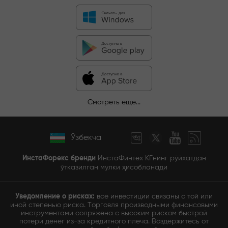
Смотреть еще...
Ўзбекча
ИнстаФорекс бренди
ИнстаФинтех КГнинг рўйхатдан
ўтказилган мулки ҳисобланади
Уведомление о рисках:
все инвестиции связаны с той или
иной степенью риска. Торговля производными финансовыми
инструментами сопряжена с высоким риском быстрой
потери денег из-за кредитного плеча. Воздержитесь от