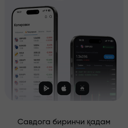
Савдога биринчи қадам