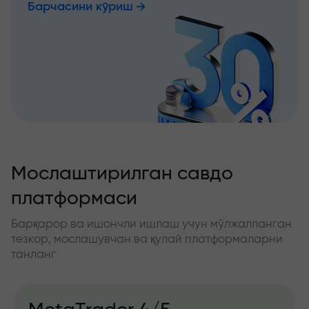
Барчасини кўриш
Мослаштирилган савдо
платформаси
Барқарор ва ишончли ишлаш учун мўлжалланган
тезкор, мослашувчан ва қулай платформаларни
танланг