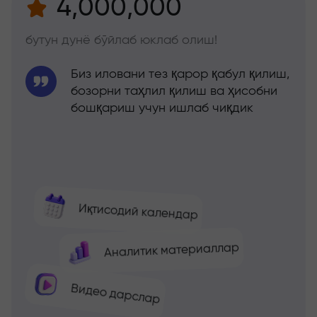
4,000,000
бутун дунё бўйлаб юклаб олиш!
Биз иловани тез қарор қабул қилиш,
бозорни таҳлил қилиш ва ҳисобни
бошқариш учун ишлаб чиқдик
Иқтисодий календар
Аналитик материаллар
Видео дарслар