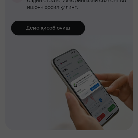
олдин стратегияларингизни созланг ва
ишонч ҳосил қилинг.
Демо ҳисоб очиш