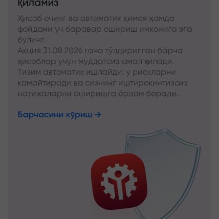
қиламиз
Ҳисоб очинг ва автоматик ҳимоя ҳамда
фойдани уч баравар ошириш имконига эга
бўлинг.
Акция 31.08.2026 гача тўлдирилган барча
ҳисоблар учун муддатсиз амал қилади.
Тизим автоматик ишлайди: у рискларни
камайтиради ва сизнинг иштирокингизсиз
натижаларни оширишга ёрдам беради.
Барчасини кўриш