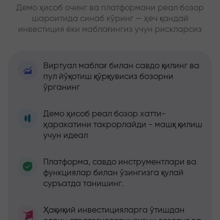
Демо ҳисоб очинг ва платформани реал бозор
шароитида синаб кўринг — ҳеч қандай
инвестиция ёки маблағингиз учун рискларсиз
Виртуал маблағ билан савдо қилинг ва
пул йўқотиш қўрқувисиз бозорни
ўрганинг
Демо ҳисоб реал бозор хатти-
ҳаракатини такрорлайди - машқ қилиш
учун идеал
Платформа, савдо инструментлари ва
функциялар билан ўзингизга қулай
суръатда танишинг.
Ҳақиқий инвестицияларга ўтишдан