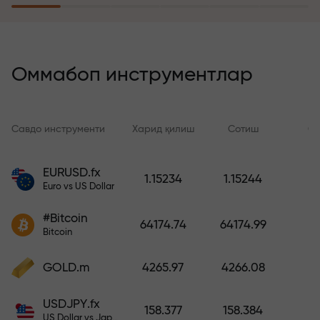
саёҳатга эга бўлади
Риск суғуртаси дастури
йўқотишларингизни қоплайди ва
Оммабоп инструментлар
6 ой ичида фойдани уч баравар
оширишни кафолатлайди.
Хотиржам савдо қилинг —
Савдо инструменти
Харид қилиш
Сотиш
Сп
капиталингиз ҳимояланган!
EURUSD.fx
1.15234
1.15244
Ҳисобни тўлдиринг ва
Euro vs US Dollar
депозитингиздан 1 000 марта
катта бонус олинг. X1000 хато
#Bitcoin
64174.74
64174.99
эмас. Депозит қанча катта
Bitcoin
бўлса, мультипликатор шунча
юқори бўлади.
GOLD.m
4265.97
4266.08
USDJPY.fx
158.377
158.384
US Dollar vs Japanese Yen