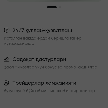
24/7 қўллаб-қувватлаш
Исталган вақтда ёрдам беришга тайёр
мутахассислар
Садоқат дастурлари
фаол мижозлар учун бонус ва промо-акциялар
Трейдерлар ҳамжамияти
бутун дунё бўйлаб миллионлаб иштирокчилар