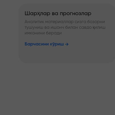
Шарҳлар ва прогнозлар
Аналитик материаллар сизга бозорни
тушуниш ва ишонч билан савдо қилиш
имконини беради
Барчасини кўриш