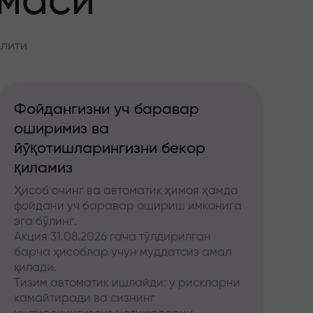
ммаси
алити
Фойдангизни уч баравар
оширимиз ва
йўқотишларингизни бекор
қиламиз
Ҳисоб очинг ва автоматик ҳимоя ҳамда
фойдани уч баравар ошириш имконига
эга бўлинг.
Акция 31.08.2026 гача тўлдирилган
барча ҳисоблар учун муддатсиз амал
қилади.
Тизим автоматик ишлайди: у рискларни
камайтиради ва сизнинг