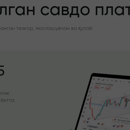
ган савдо пла
нган тезкор, мослашувчан ва қулай
5
итик
 битта