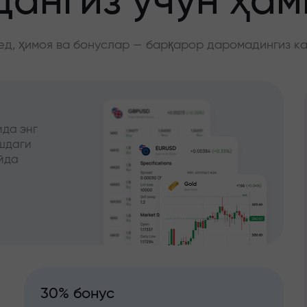
ангиз учун ҳа
д, ҳимоя ва бонуслар — барқарор даромадингиз к
да энг
ишдаги
йда
30% бонус