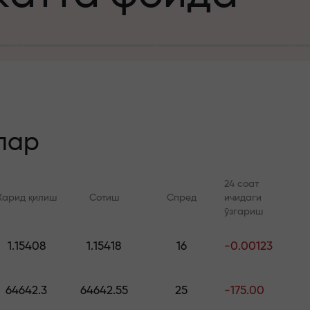
а
зит учун
й
лар
24 соат
Харид қилиш
Сотиш
Спред
ичидаги
 тезлик
ўзгариш
Онлайн курслар
FX.CO билан ан
и
1.15408
1.15418
16
-0.00123
а жекпоти
Савдони нолдан ўрганинг —
Forex, крипто ва Фь
барча даражалар учун
бўйича кунлик прог
64642.3
64642.55
25
-175.00
курслар ва вебинарлар