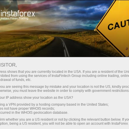
Ҳисоб-варағини тез очиш
Савдо платформаси
Энди иш
Инвесторлар
шлаётганлар
Промоак
Ҳамкорлар учун
учун
учун
staFo
ISITOR,
ess shows that you are currently located in the USA. If you are a resident of the Uni
ibited from using the services of InstaFintech Group including online trading, online
drawal of funds, etc.
k you are seeing this message by mistake and your location is not the US, kindly pro
herwise, you must leave the website in order to comply with government restrictions
ur IP address show your location as the USA?
sing a VPN provided by a hosting company based in the United States;
oes not have proper WHOIS records;
occurred in the WHOIS geolocation database.
irm whether you are a US resident or not by clicking the relevant button below. If y
ption, being a US resident, you will not be able to open an account with InstaForex