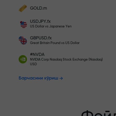
фойдангизни оширинг
Ҳисобингизни $333 билан тўлди
GOLD.m
Ҳисобни тўлдиринг ва
депозитингиздан 1 000 марта катта
Рисксиз савд
USDJPY.fx
бонус олинг. X1000 хато эмас. Депозит
US Dollar vs Japanese Yen
қанча катта бўлса, мультипликатор
шунча юқори бўлади.
GBPUSD.fx
фойдангиз к
Great Britain Pound vs US Dollar
#NVDA
NVIDIA Corp Nasdaq Stock Exchange (Nasdaq)
X1000 гача 
USD
Барчасини кўриш
энг катта му