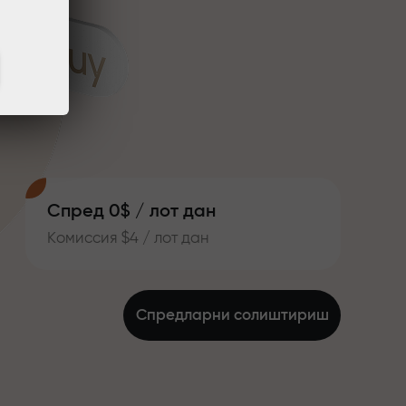
Спред 0$ / лот дан
Комиссия $4 / лот дан
Спредларни солиштириш