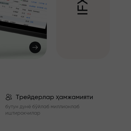
X
F
I
Трейдерлар ҳамжамияти
бутун дунё бўйлаб миллионлаб
иштирокчилар