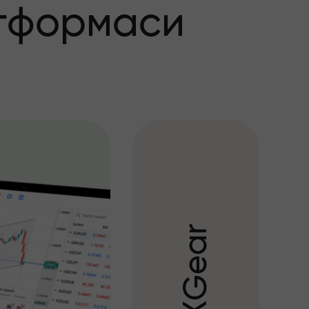
тформаси
r
a
e
G