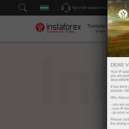
Қўллаб-қувватлаш
Трейдерлар
бо
учун
In
DEAR V
Your IP addr
you are proh
deposit/with
If you thin
website. Ot
Why does yo
- you are u
- your IP d
- an error 
Please conf
the wrong o