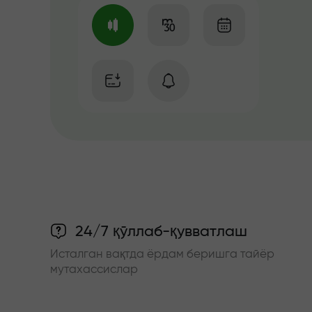
24/7 қўллаб-қувватлаш
Исталган вақтда ёрдам беришга тайёр
мутахассислар