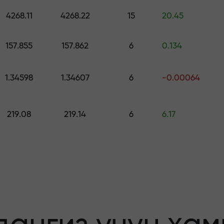
ринг — $1,500 гача қийматдаги совға
4268.11
4268.22
15
20.45
о қилинг —
157.855
157.862
6
0.134
1.34598
1.34607
6
-0.00064
афолатланади
219.08
219.14
6
6.17
бонус — бозорда
льтипликатор