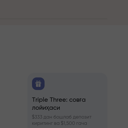
алитика
Triple Three: совға
Трей
лойиҳаси
бону
ючерс
нозлар
$333 дан бошлаб депозит
InstaF
киритинг ва $1,500 гача
иштиро