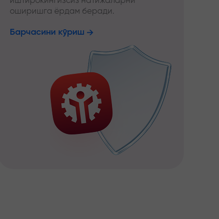
иштирокингизсиз натижаларни
оширишга ёрдам беради.
Барчасини кўриш