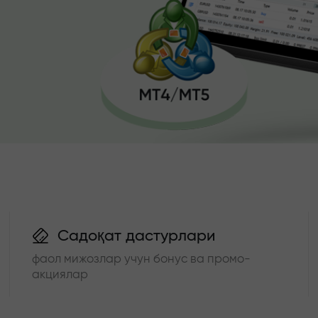
Садоқат дастурлари
фаол мижозлар учун бонус ва промо-
акциялар