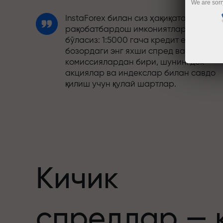
We are sorr
InstaForex билан сиз ҳақиқатан
рақобатбардош имкониятларга эга
бўласиз: 1:5000 гача кредит елкаси,
бозордаги энг яхши спред ва
комиссиялардан бири, шунингдек
акциялар ва индекслар билан савдо
қилиш учун қулай шартлар.
Биз савдони янада жозибадор
қиладиган бонус тизимини ишлаб
чиқдик. Ҳар бир InstaForex мижози ўз
депозитига 30% гача бонус олиши ва
бошқа акциялар ҳамда махсус
таклифлардан фойдаланиши мумкин.
Кичик
Трассадаги тезлик ва савдо тезлиги
спредлар — 
бир хил қадриятларни баҳам кўради.
Aleš Loprais савдо оламига интилиш в