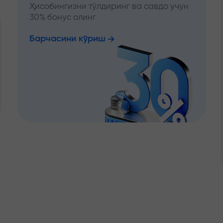
Ҳисобингизни тўлдиринг ва савдо учун
30% бонус олинг
Барчасини кўриш