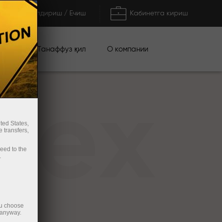
Тўлдириш / Ечиш
Кабинетга кириш
циялар
О компании
Танаффуз қил
rex
ted States,
 transfers,
ceed to the
.
ou choose
 anyway.