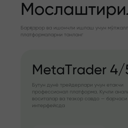
Мослаштирил
Барқарор ва ишончли ишлаш учун мўлжалла
платформаларни танланг
MetaTrader 4/
Бутун дунё трейдерлари учун етакчи
профессионал платформа. Кучли анал
воситалар ва тезкор савдо — барчаси
интерфейсда