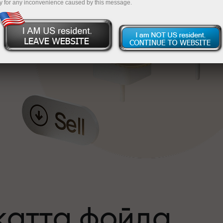
y for any inconvenience caused by this message.
катта фойда
а