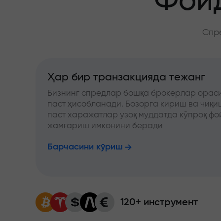
Фойд
Спре
Ҳар бир транзакцияда тежанг
Бизнинг спредлар бошқа брокерлар ораси
паст ҳисобланади. Бозорга кириш ва чиқ
паст харажатлар узоқ муддатда кўпроқ фо
жамғариш имконини беради
Барчасини кўриш
120+ инструмент