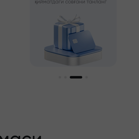
қийматдаги совғани танланг
фойда
ни танланг
ги