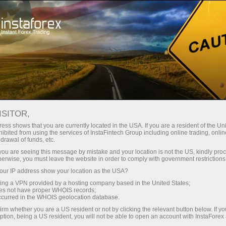
Трейдерлар учун
Форекс аналитика
Форекс-шарҳлар
Торговый план
ISITOR,
ess shows that you are currently located in the USA. If you are a resident of the Uni
ibited from using the services of InstaFintech Group including online trading, online
13.09.2025 09:13
drawal of funds, etc.
Как торговать валютную пару
k you are seeing this message by mistake and your location is not the US, kindly pro
herwise, you must leave the website in order to comply with government restrictions
GBP/USD 15 сентября? Простые
ur IP address show your location as the USA?
советы и разбор сделок для
sing a VPN provided by a hosting company based in the United States;
oes not have proper WHOIS records;
новичков.
occurred in the WHOIS geolocation database.
irm whether you are a US resident or not by clicking the relevant button below. If y
ption, being a US resident, you will not be able to open an account with InstaForex