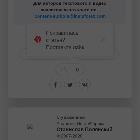
для авторов текстового и видео
аналитического контента -
content-authors@instaforex.com
Понравилась
статья?
# GBP
# USD
# GBPUSD
Поставьте лайк
# Для начинающих
Торговый план
0
С уважением,
Аналитик ИнстаФорекс
Станислав Полянский
© 2007-2026