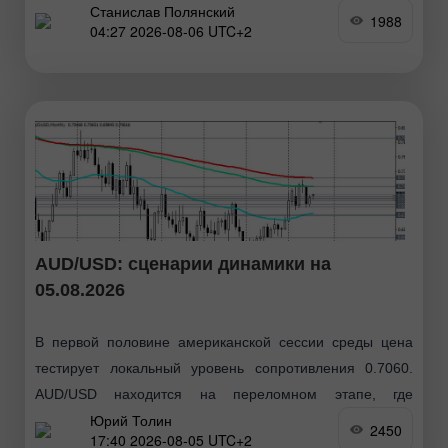
Станислав Полянский
выше области 1,1536-1,1542. Таким образом, как мы и
1988
04:27 2026-08-06 UTC+2
предполагали, рост европейской валюты продолжается.
И дело тут даже
AUD/USD: сценарии динамики на
05.08.2026
В первой половине американской сессии среды цена
тестирует локальный уровень сопротивления 0.7060.
AUD/USD находится на переломном этапе, где
Юрий Толин
краткосрочная слабость доллара сталкивается с
2450
17:40 2026-08-05 UTC+2
фундаментальными ограничениями для австралийского