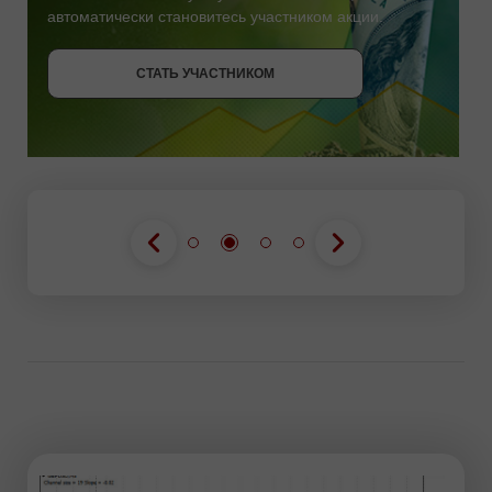
автоматически становитесь участником акции.
СТАТЬ УЧАСТНИКОМ
СТАТЬ УЧАСТНИКОМ
ПОЛУЧИТЬ БОНУС
СТАТЬ УЧАСТНИКОМ