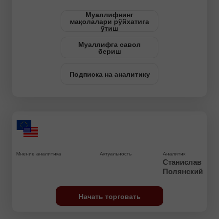
Муаллифнинг
мақолалари рўйхатига
ўтиш
Муаллифга савол
бериш
Подписка на аналитику
Мнение аналитика
Актуальность
Аналитик
Станислав
Полянский
Начать торговать