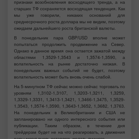
признаки возобновления восходящего тренда, а на
старших ТФ сохраняется восходящая тенденция. Как
мы уже говорили, никаких оснований для
среднесрочного роста доллара мы не видим, поэтому
ожидаем дальнейшего роста британской валюты.
В понедельник пара GBP/USD вполне может
попытаться продолжить продвижение на Север.
Однако в данное время она остается зажатой между
областями 1,3529-1,3543 и 1,3574-1,3590, а
волатильность на рынке достаточно низкая. В
понедельник важных событий не будет, поэтому
волатильность может быть вновь очень слабой.
На 5-минутном ТФ сейчас можно сейчас торговать по
уровням 1,3102-1,3107, 1,3203-1,3211, 1,3259,
1,3329-1,3331, 1,3413-1,3421, 1,3466-1,3475, 1,3529-
1,3543, 1,3574-1,3590, 1,3643-1,3652, 1,3682, 1,3763.
На понедельник в Великобритании и США не
запланировано ни одного интересного события или
публикации. Таким образом, в течение дня
трейдерам будет не на что реагировать, а движения
пары могут вновь оставлять желать лучшего.