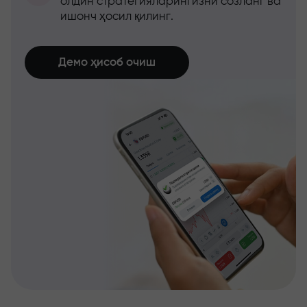
олдин стратегияларингизни созланг ва
ишонч ҳосил қилинг.
Демо ҳисоб очиш