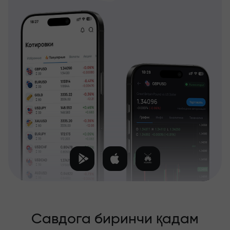
Савдога биринчи қадам