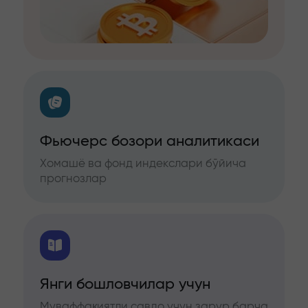
Фьючерс бозори аналитикаси
Хомашё ва фонд индекслари бўйича
прогнозлар
Янги бошловчилар учун
Муваффақиятли савдо учун зарур барча