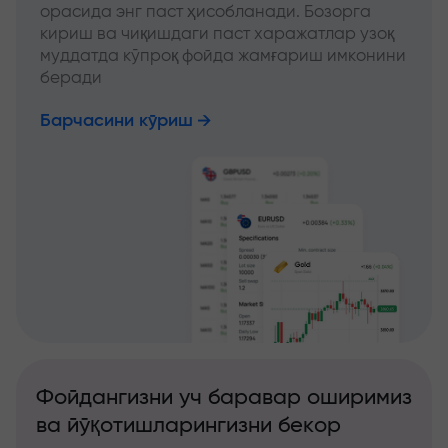
орасида энг паст ҳисобланади. Бозорга
кириш ва чиқишдаги паст харажатлар узоқ
муддатда кўпроқ фойда жамғариш имконини
беради
Барчасини кўриш
Фойдангизни уч баравар оширимиз
ва йўқотишларингизни бекор