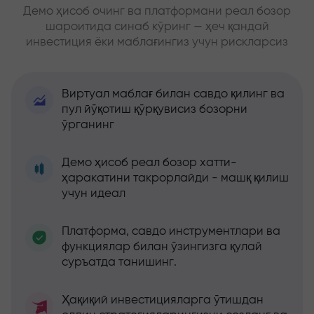
Демо ҳисоб очинг ва платформани реал бозор
шароитида синаб кўринг — ҳеч қандай
инвестиция ёки маблағингиз учун рискларсиз
Виртуал маблағ билан савдо қилинг ва
пул йўқотиш қўрқувисиз бозорни
ўрганинг
Демо ҳисоб реал бозор хатти-
ҳаракатини такрорлайди - машқ қилиш
учун идеал
Платформа, савдо инструментлари ва
функциялар билан ўзингизга қулай
суръатда танишинг.
Ҳақиқий инвестицияларга ўтишдан