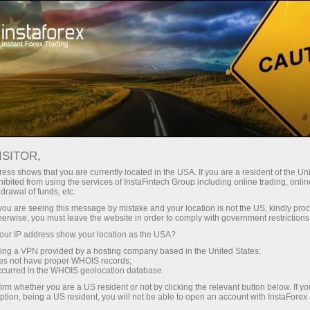
Кичик
спредлар — катта фойда
ISITOR,
ess shows that you are currently located in the USA. If you are a resident of the Uni
Ҳар бир депозит учун
ibited from using the services of InstaFintech Group including online trading, online
InstaForex билан сиз ҳақиқатан
drawal of funds, etc.
рақобатбардош имкониятларга
30% бонус
k you are seeing this message by mistake and your location is not the US, kindly pro
эга бўласиз: 1:5000 гача кредит
herwise, you must leave the website in order to comply with government restrictions
елкаси, бозордаги энг яхши
ur IP address show your location as the USA?
Савдода
спред ва комиссиялардан бири,
sing a VPN provided by a hosting company based in the United States;
шунингдек акциялар ва
oes not have proper WHOIS records;
ва трассада тезлик
occurred in the WHOIS geolocation database.
индекслар билан савдо қилиш
irm whether you are a US resident or not by clicking the relevant button below. If y
учун қулай шартлар.
ption, being a US resident, you will not be able to open an account with InstaForex
Шахсий совға жекпоти
Биз савдони янада жозибадор