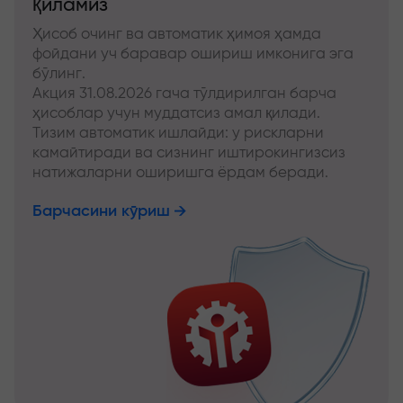
қиламиз
Ҳисоб очинг ва автоматик ҳимоя ҳамда
фойдани уч баравар ошириш имконига эга
бўлинг.
Акция 31.08.2026 гача тўлдирилган барча
ҳисоблар учун муддатсиз амал қилади.
Тизим автоматик ишлайди: у рискларни
камайтиради ва сизнинг иштирокингизсиз
натижаларни оширишга ёрдам беради.
Барчасини кўриш