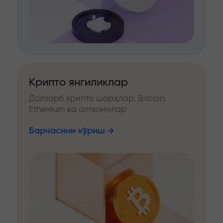
Крипто янгиликлар
Долзарб крипто шарҳлар: Bitcoin,
Ethereum ва алткоинлар
Барчасини кўриш