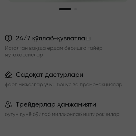
24/7 қўллаб-қувватлаш
Исталган вақтда ёрдам беришга тайёр
мутахассислар
Садоқат дастурлари
фаол мижозлар учун бонус ва промо-акциялар
Трейдерлар ҳамжамияти
бутун дунё бўйлаб миллионлаб иштирокчилар