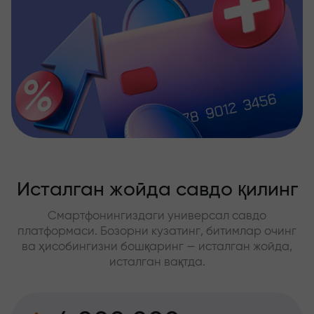
Исталган жойда савдо қилинг
Смартфонингиздаги универсал савдо
платформаси. Бозорни кузатинг, битимлар очинг
ва ҳисобингизни бошқаринг — исталган жойда,
исталган вақтда.