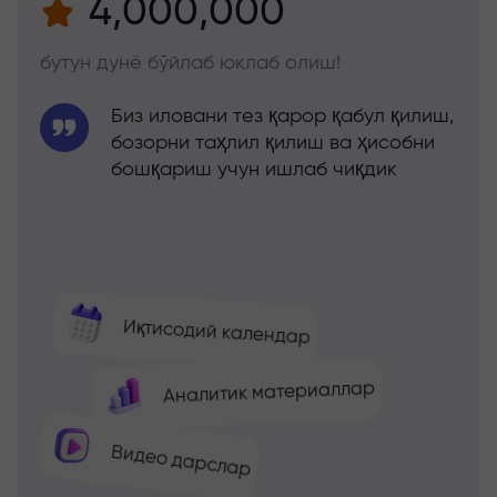
4,000,000
бутун дунё бўйлаб юклаб олиш!
Биз иловани тез қарор қабул қилиш,
бозорни таҳлил қилиш ва ҳисобни
бошқариш учун ишлаб чиқдик
Иқтисодий календар
Аналитик материаллар
Видео дарслар