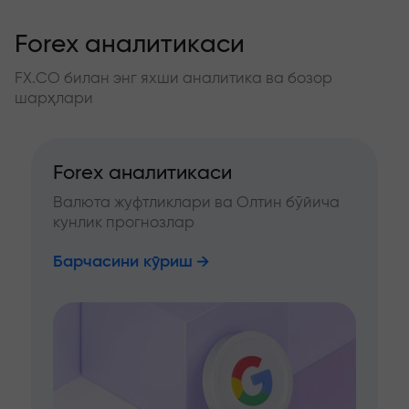
Forex аналитикаси
FX.CO билан энг яхши аналитика ва бозор
шарҳлари
Forex аналитикаси
Валюта жуфтликлари ва Олтин бўйича
кунлик прогнозлар
Барчасини кўриш