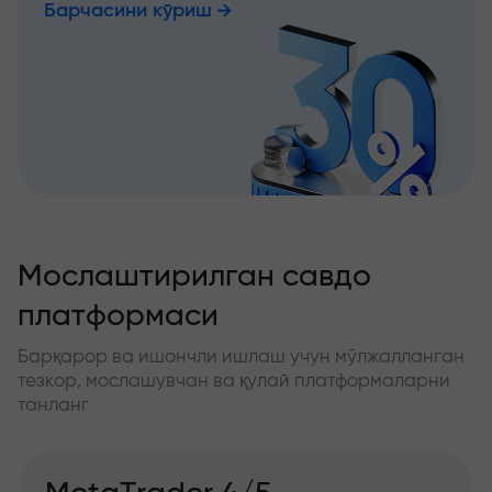
Барчасини кўриш
Мослаштирилган савдо
платформаси
Барқарор ва ишончли ишлаш учун мўлжалланган
тезкор, мослашувчан ва қулай платформаларни
танланг