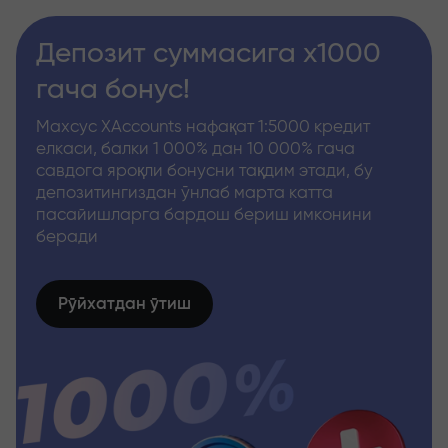
Депозит суммасига x1000
гача бонус!
Махсус XAccounts нафақат 1:5000 кредит
елкаси, балки 1 000% дан 10 000% гача
савдога яроқли бонусни тақдим этади, бу
депозитингиздан ўнлаб марта катта
пасайишларга бардош бериш имконини
беради
Рўйхатдан ўтиш