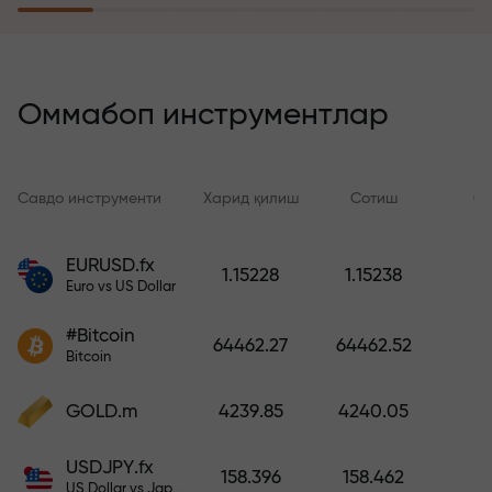
саёҳатга эга бўлади
Риск суғуртаси дастури
йўқотишларингизни қоплайди ва
Оммабоп инструментлар
6 ой ичида фойдани уч баравар
оширишни кафолатлайди.
Хотиржам савдо қилинг —
Савдо инструменти
Харид қилиш
Сотиш
Сп
капиталингиз ҳимояланган!
EURUSD.fx
1.15228
1.15238
Ҳисобни тўлдиринг ва
Euro vs US Dollar
депозитингиздан 1 000 марта
катта бонус олинг. X1000 хато
#Bitcoin
64462.27
64462.52
эмас. Депозит қанча катта
Bitcoin
бўлса, мультипликатор шунча
юқори бўлади.
GOLD.m
4239.85
4240.05
USDJPY.fx
158.396
158.462
US Dollar vs Japanese Yen