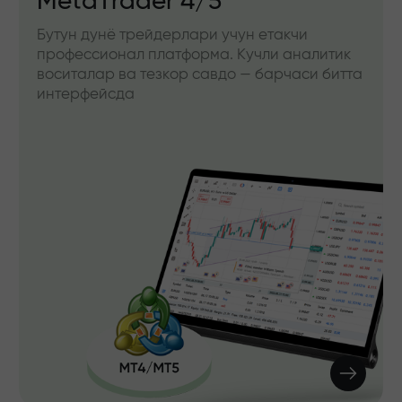
MetaTrader 4/5
Бутун дунё трейдерлари учун етакчи
профессионал платформа. Кучли аналитик
воситалар ва тезкор савдо — барчаси битта
интерфейсда