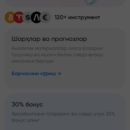
120+ инструмент
Шарҳлар ва прогнозлар
Аналитик материаллар сизга бозорни
тушуниш ва ишонч билан савдо қилиш
имконини беради
Барчасини кўриш
30% бонус
Ҳисобингизни тўлдиринг ва савдо учун 30%
бонус олинг