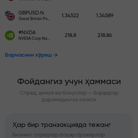
GBPUSD.fx
1.34522
1.34589
Great Britain Pound vs US Dollar
#NVDA
218.8
218.86
NVIDIA Corp Nasdaq Stock Exchange (Nasdaq) USD
Барчасини кўриш
Фойдангиз учун ҳаммаси
Спред, ҳимоя ва бонуслар — барқарор
даромадингиз калити
Ҳар бир транзакцияда тежанг
Бизнинг спредлар бошқа брокерлар