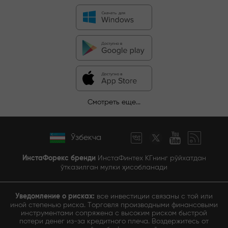
Смотреть еще...
Ўзбекча
ИнстаФорекс бренди
ИнстаФинтех КГнинг рўйхатдан
ўтказилган мулки ҳисобланади
Уведомление о рисках:
все инвестиции связаны с той или
иной степенью риска. Торговля производными финансовыми
инструментами сопряжена с высоким риском быстрой
потери денег из-за кредитного плеча. Воздержитесь от