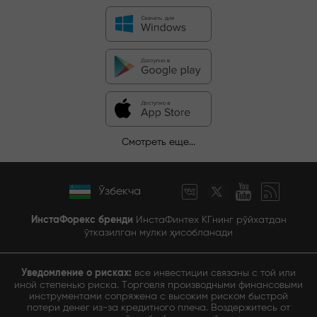
Смотреть еще...
Ўзбекча
ИнстаФорекс бренди
ИнстаФинтех КГнинг рўйхатдан
ўтказилган мулки ҳисобланади
Уведомление о рисках:
все инвестиции связаны с той или
иной степенью риска. Торговля производными финансовыми
инструментами сопряжена с высоким риском быстрой
потери денег из-за кредитного плеча. Воздержитесь от