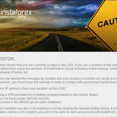
Кичик
спредлар — катта фойда
ISITOR,
ess shows that you are currently located in the USA. If you are a resident of the Uni
Ҳар бир депозит учун
ibited from using the services of InstaFintech Group including online trading, online
InstaForex билан сиз ҳақиқатан
drawal of funds, etc.
рақобатбардош имкониятларга
30% бонус
k you are seeing this message by mistake and your location is not the US, kindly pro
эга бўласиз: 1:5000 гача кредит
herwise, you must leave the website in order to comply with government restrictions
елкаси, бозордаги энг яхши
ur IP address show your location as the USA?
Савдода
спред ва комиссиялардан бири,
sing a VPN provided by a hosting company based in the United States;
шунингдек акциялар ва
oes not have proper WHOIS records;
ва трассада тезлик
occurred in the WHOIS geolocation database.
индекслар билан савдо қилиш
irm whether you are a US resident or not by clicking the relevant button below. If y
учун қулай шартлар.
ption, being a US resident, you will not be able to open an account with InstaForex
Шахсий совға жекпоти
Биз савдони янада жозибадор