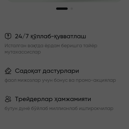
24/7 қўллаб-қувватлаш
Исталган вақтда ёрдам беришга тайёр
мутахассислар
Садоқат дастурлари
фаол мижозлар учун бонус ва промо-акциялар
Трейдерлар ҳамжамияти
бутун дунё бўйлаб миллионлаб иштирокчилар