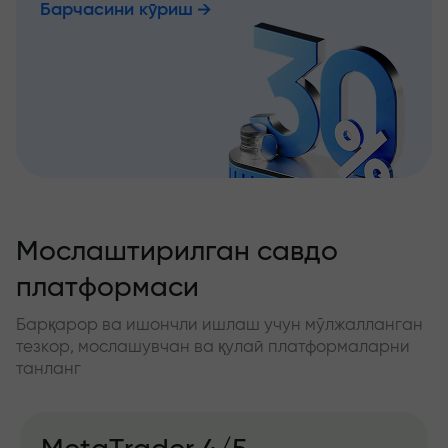
Барчасини кўриш
Мослаштирилган савдо
платформаси
Барқарор ва ишончли ишлаш учун мўлжалланган
тезкор, мослашувчан ва қулай платформаларни
танланг