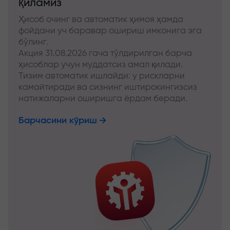
қиламиз
Ҳисоб очинг ва автоматик ҳимоя ҳамда
фойдани уч баравар ошириш имконига эга
бўлинг.
Акция 31.08.2026 гача тўлдирилган барча
ҳисоблар учун муддатсиз амал қилади.
Тизим автоматик ишлайди: у рискларни
камайтиради ва сизнинг иштирокингизсиз
натижаларни оширишга ёрдам беради.
Барчасини кўриш