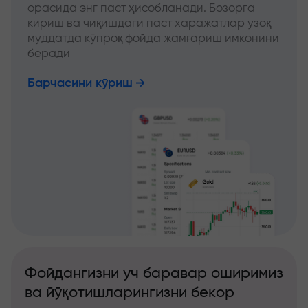
орасида энг паст ҳисобланади. Бозорга
кириш ва чиқишдаги паст харажатлар узоқ
муддатда кўпроқ фойда жамғариш имконини
беради
Барчасини кўриш
Фойдангизни уч баравар оширимиз
ва йўқотишларингизни бекор