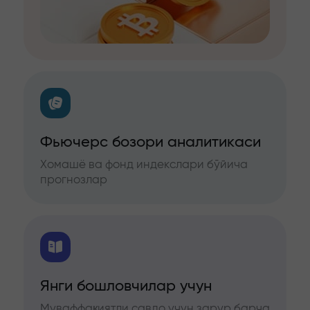
Фьючерс бозори аналитикаси
Хомашё ва фонд индекслари бўйича
прогнозлар
Янги бошловчилар учун
Муваффақиятли савдо учун зарур барча