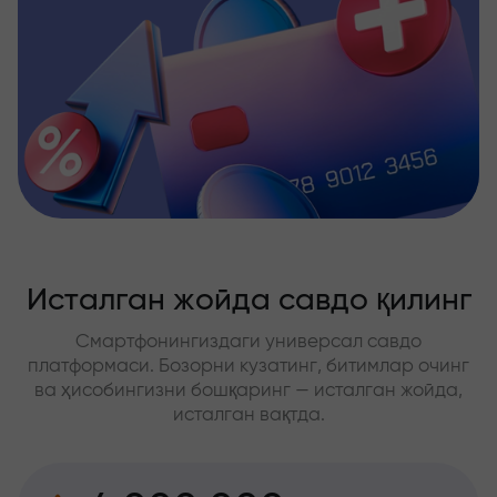
Исталган жойда савдо қилинг
Смартфонингиздаги универсал савдо
платформаси. Бозорни кузатинг, битимлар очинг
ва ҳисобингизни бошқаринг — исталган жойда,
исталган вақтда.