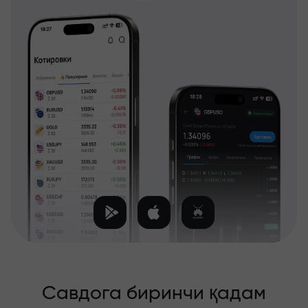
Савдога биринчи қадам