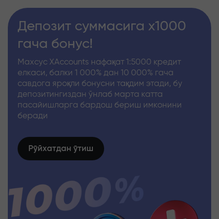
Депозит суммасига x1000
гача бонус!
Махсус XAccounts нафақат 1:5000 кредит
елкаси, балки 1 000% дан 10 000% гача
савдога яроқли бонусни тақдим этади, бу
депозитингиздан ўнлаб марта катта
пасайишларга бардош бериш имконини
беради
Рўйхатдан ўтиш