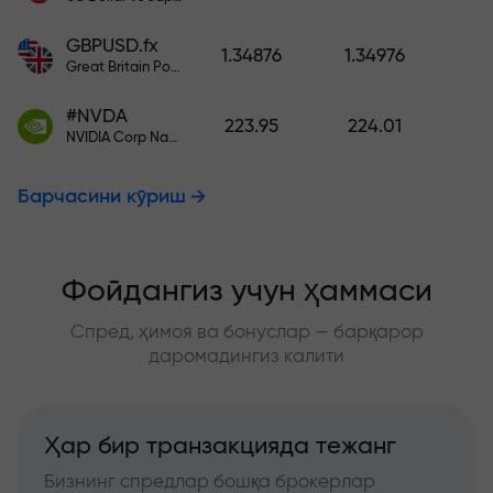
GBPUSD.fx
1.34876
1.34976
Great Britain Pound vs US Dollar
#NVDA
223.95
224.01
NVIDIA Corp Nasdaq Stock Exchange (Nasdaq) USD
Барчасини кўриш
Фойдангиз учун ҳаммаси
Спред, ҳимоя ва бонуслар — барқарор
даромадингиз калити
Ҳар бир транзакцияда тежанг
Бизнинг спредлар бошқа брокерлар