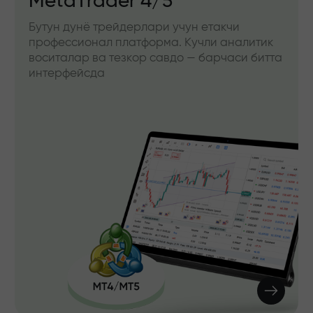
MetaTrader 4/5
Бутун дунё трейдерлари учун етакчи
профессионал платформа. Кучли аналитик
воситалар ва тезкор савдо — барчаси битта
интерфейсда