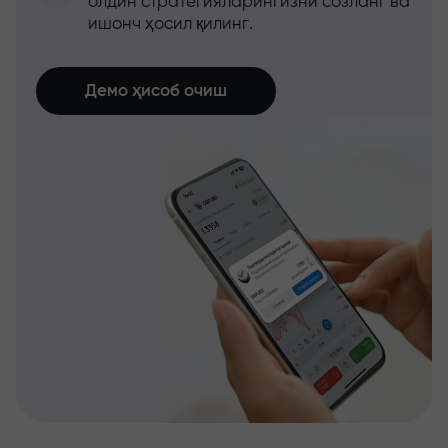
олдин стратегияларингизни созланг ва
ишонч ҳосил қилинг.
Демо ҳисоб очиш