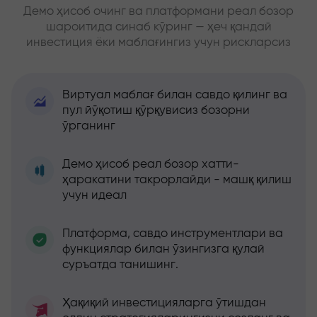
Демо ҳисоб очинг ва платформани реал бозор
шароитида синаб кўринг — ҳеч қандай
инвестиция ёки маблағингиз учун рискларсиз
Виртуал маблағ билан савдо қилинг ва
пул йўқотиш қўрқувисиз бозорни
ўрганинг
Демо ҳисоб реал бозор хатти-
ҳаракатини такрорлайди - машқ қилиш
учун идеал
Платформа, савдо инструментлари ва
функциялар билан ўзингизга қулай
суръатда танишинг.
Ҳақиқий инвестицияларга ўтишдан