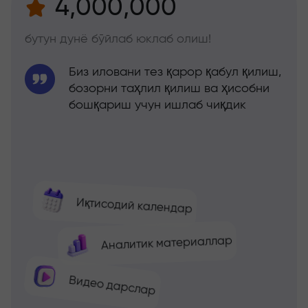
4,000,000
бутун дунё бўйлаб юклаб олиш!
Биз иловани тез қарор қабул қилиш,
бозорни таҳлил қилиш ва ҳисобни
бошқариш учун ишлаб чиқдик
Иқтисодий календар
Аналитик материаллар
Видео дарслар