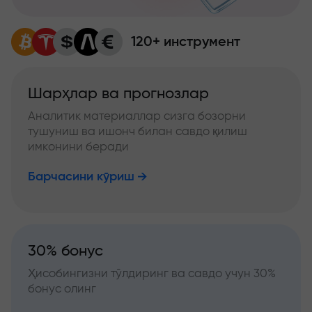
120+ инструмент
Шарҳлар ва прогнозлар
Аналитик материаллар сизга бозорни
тушуниш ва ишонч билан савдо қилиш
имконини беради
Барчасини кўриш
30% бонус
Ҳисобингизни тўлдиринг ва савдо учун 30%
бонус олинг