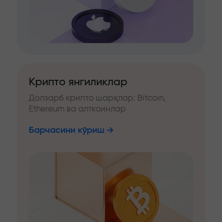
Крипто янгиликлар
Долзарб крипто шарҳлар: Bitcoin,
Ethereum ва алткоинлар
Барчасини кўриш