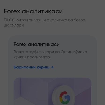
Forex аналитикаси
FX.CO билан энг яхши аналитика ва бозор
шарҳлари
Forex аналитикаси
Валюта жуфтликлари ва Олтин бўйича
кунлик прогнозлар
Барчасини кўриш