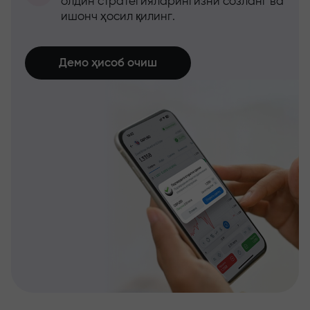
олдин стратегияларингизни созланг ва
ишонч ҳосил қилинг.
Демо ҳисоб очиш