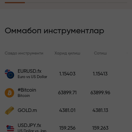
саёҳатга эга бўлади
Риск суғуртаси дастури
йўқотишларингизни қоплайди ва
Оммабоп инструментлар
6 ой ичида фойдани уч баравар
оширишни кафолатлайди.
Хотиржам савдо қилинг —
Савдо инструменти
Харид қилиш
Сотиш
Сп
капиталингиз ҳимояланган!
EURUSD.fx
1.15403
1.15413
Ҳисобни тўлдиринг ва
Euro vs US Dollar
депозитингиздан 1 000 марта
катта бонус олинг. X1000 хато
#Bitcoin
63899.71
63899.96
эмас. Депозит қанча катта
Bitcoin
бўлса, мультипликатор шунча
юқори бўлади.
GOLD.m
4381.01
4381.13
USDJPY.fx
159.256
159.263
US Dollar vs Japanese Yen