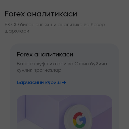
Forex аналитикаси
FX.CO билан энг яхши аналитика ва бозор
шарҳлари
Forex аналитикаси
Валюта жуфтликлари ва Олтин бўйича
кунлик прогнозлар
Барчасини кўриш