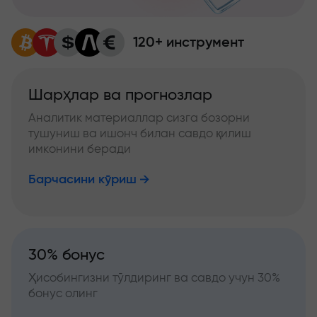
120+ инструмент
Шарҳлар ва прогнозлар
Аналитик материаллар сизга бозорни
тушуниш ва ишонч билан савдо қилиш
имконини беради
Барчасини кўриш
30% бонус
Ҳисобингизни тўлдиринг ва савдо учун 30%
бонус олинг