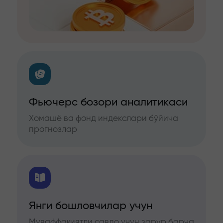
Фьючерс бозори аналитикаси
Хомашё ва фонд индекслари бўйича
прогнозлар
Янги бошловчилар учун
Муваффақиятли савдо учун зарур барча