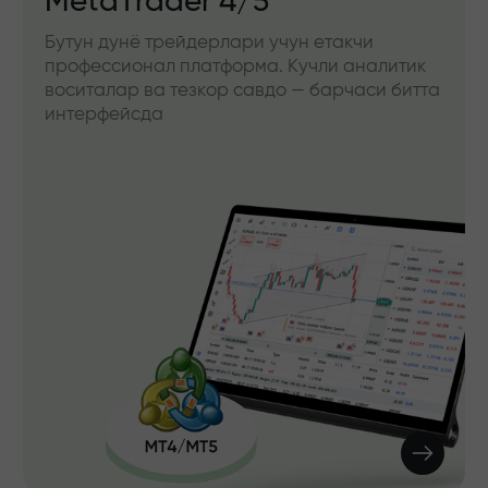
MetaTrader 4/5
Бутун дунё трейдерлари учун етакчи
профессионал платформа. Кучли аналитик
воситалар ва тезкор савдо — барчаси битта
интерфейсда