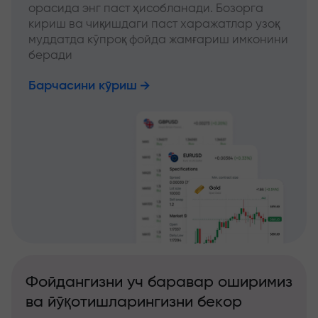
орасида энг паст ҳисобланади. Бозорга
кириш ва чиқишдаги паст харажатлар узоқ
муддатда кўпроқ фойда жамғариш имконини
беради
Барчасини кўриш
Фойдангизни уч баравар оширимиз
ва йўқотишларингизни бекор