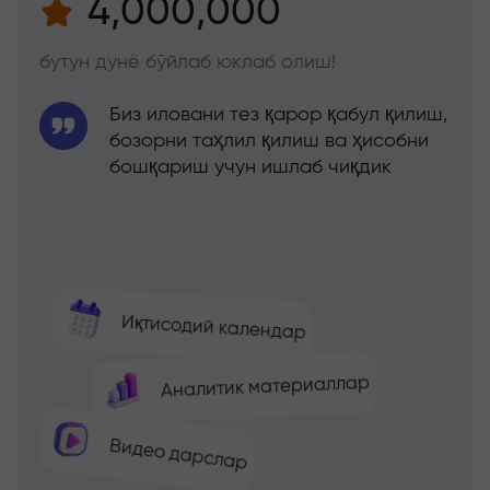
4,000,000
бутун дунё бўйлаб юклаб олиш!
Биз иловани тез қарор қабул қилиш,
бозорни таҳлил қилиш ва ҳисобни
бошқариш учун ишлаб чиқдик
Иқтисодий календар
Аналитик материаллар
Видео дарслар