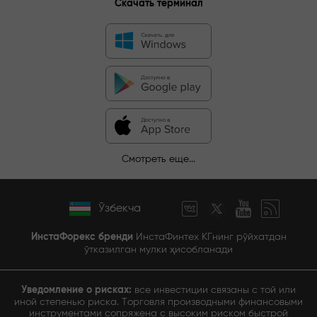
Скачать терминал
Смотреть еще...
Ўзбекча
ИнстаФорекс бренди
ИнстаФинтех КГнинг рўйхатдан
ўтказилган мулки ҳисобланади
Уведомление о рисках:
все инвестиции связаны с той или
иной степенью риска. Торговля производными финансовыми
инструментами сопряжена с высоким риском быстрой