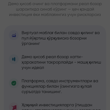
Демо ҳисоб очинг ва платформани реал бозор
шароитида синаб кўринг — ҳеч қандай
инвестиция ёки маблағингиз учун рискларсиз
Виртуал маблағ билан савдо қилинг ва
пул йўқотиш қўрқувисиз бозорни
ўрганинг
Демо ҳисоб реал бозор хатти-
ҳаракатини такрорлайди - машқ қилиш
учун идеал
Платформа, савдо инструментлари ва
функциялар билан ўзингизга қулай
суръатда танишинг.
Ҳақиқий инвестицияларга ўтишдан