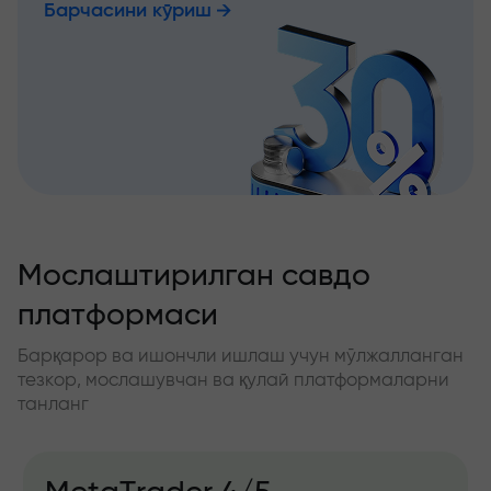
Барчасини кўриш
Мослаштирилган савдо
платформаси
Барқарор ва ишончли ишлаш учун мўлжалланган
тезкор, мослашувчан ва қулай платформаларни
танланг