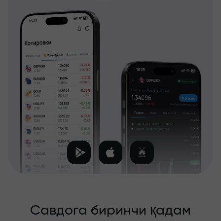
Савдога биринчи қадам