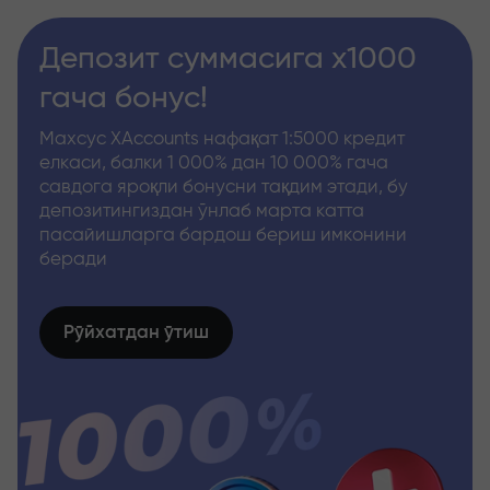
Депозит суммасига x1000
гача бонус!
Махсус XAccounts нафақат 1:5000 кредит
елкаси, балки 1 000% дан 10 000% гача
савдога яроқли бонусни тақдим этади, бу
депозитингиздан ўнлаб марта катта
пасайишларга бардош бериш имконини
беради
Рўйхатдан ўтиш