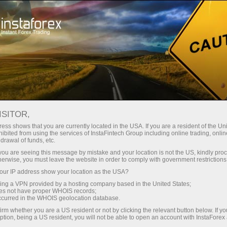
Кичик
спредлар — катта фойда
ISITOR,
ess shows that you are currently located in the USA. If you are a resident of the Uni
Ҳар бир депозит учун
ibited from using the services of InstaFintech Group including online trading, online
InstaForex билан сиз ҳақиқатан
drawal of funds, etc.
рақобатбардош имкониятларга
30% бонус
k you are seeing this message by mistake and your location is not the US, kindly pro
эга бўласиз: 1:5000 гача кредит
herwise, you must leave the website in order to comply with government restrictions
елкаси, бозордаги энг яхши
ur IP address show your location as the USA?
Савдода
спред ва комиссиялардан бири,
sing a VPN provided by a hosting company based in the United States;
шунингдек акциялар ва
oes not have proper WHOIS records;
ва трассада тезлик
occurred in the WHOIS geolocation database.
индекслар билан савдо қилиш
irm whether you are a US resident or not by clicking the relevant button below. If y
учун қулай шартлар.
ption, being a US resident, you will not be able to open an account with InstaForex
Шахсий совға жекпоти
Биз савдони янада жозибадор