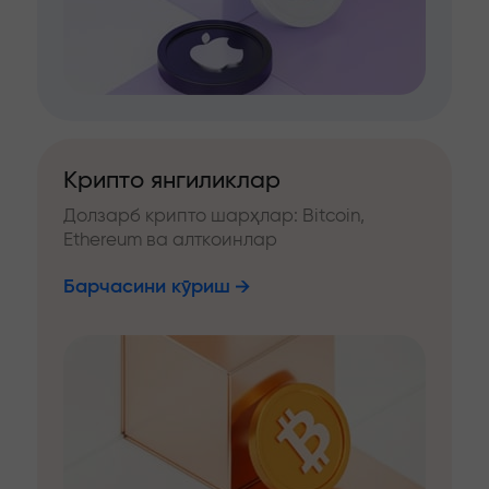
Крипто янгиликлар
Долзарб крипто шарҳлар: Bitcoin,
Ethereum ва алткоинлар
Барчасини кўриш