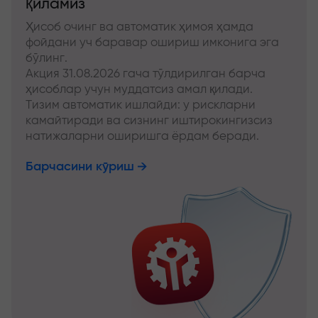
қиламиз
Ҳисоб очинг ва автоматик ҳимоя ҳамда
фойдани уч баравар ошириш имконига эга
бўлинг.
Акция 31.08.2026 гача тўлдирилган барча
ҳисоблар учун муддатсиз амал қилади.
Тизим автоматик ишлайди: у рискларни
камайтиради ва сизнинг иштирокингизсиз
натижаларни оширишга ёрдам беради.
Барчасини кўриш