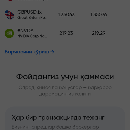
GBPUSD.fx
1.35063
1.35076
Great Britain Pound vs US Dollar
#NVDA
219.23
219.29
NVIDIA Corp Nasdaq Stock Exchange (Nasdaq) USD
Барчасини кўриш
Фойдангиз учун ҳаммаси
Спред, ҳимоя ва бонуслар — барқарор
даромадингиз калити
Ҳар бир транзакцияда тежанг
Бизнинг спредлар бошқа брокерлар