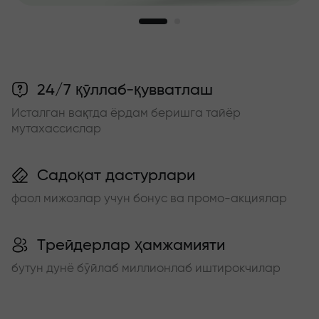
24/7 қўллаб-қувватлаш
Исталган вақтда ёрдам беришга тайёр
мутахассислар
Садоқат дастурлари
фаол мижозлар учун бонус ва промо-акциялар
Трейдерлар ҳамжамияти
бутун дунё бўйлаб миллионлаб иштирокчилар