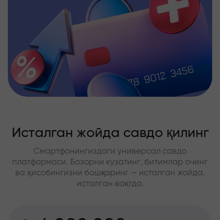
Исталган жойда савдо қилинг
Смартфонингиздаги универсал савдо
платформаси. Бозорни кузатинг, битимлар очинг
ва ҳисобингизни бошқаринг — исталган жойда,
исталган вақтда.