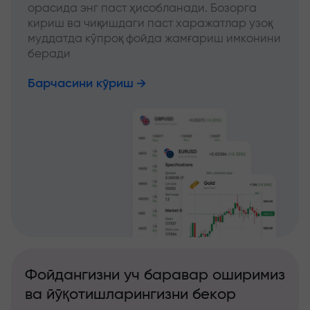
орасида энг паст ҳисобланади. Бозорга
кириш ва чиқишдаги паст харажатлар узоқ
муддатда кўпроқ фойда жамғариш имконини
беради
Барчасини кўриш
Фойдангизни уч баравар оширимиз
ва йўқотишларингизни бекор