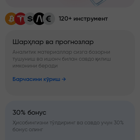
120+ инструмент
Шарҳлар ва прогнозлар
Аналитик материаллар сизга бозорни
тушуниш ва ишонч билан савдо қилиш
имконини беради
Барчасини кўриш
30% бонус
Ҳисобингизни тўлдиринг ва савдо учун 30%
бонус олинг