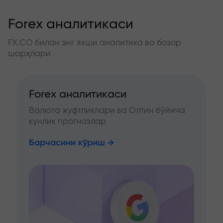
Forex аналитикаси
FX.CO билан энг яхши аналитика ва бозор
шарҳлари
Forex аналитикаси
Валюта жуфтликлари ва Олтин бўйича
кунлик прогнозлар
Барчасини кўриш