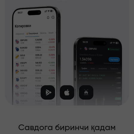
Савдога биринчи қадам