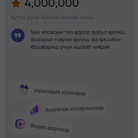
4,000,000
бутун дунё бўйлаб юклаб олиш!
Биз иловани тез қарор қабул қилиш,
бозорни таҳлил қилиш ва ҳисобни
бошқариш учун ишлаб чиқдик
Иқтисодий календар
Аналитик материаллар
Видео дарслар