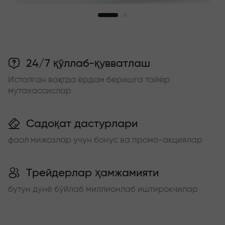
24/7 қўллаб-қувватлаш
Исталган вақтда ёрдам беришга тайёр
мутахассислар
Садоқат дастурлари
фаол мижозлар учун бонус ва промо-акциялар
Трейдерлар ҳамжамияти
бутун дунё бўйлаб миллионлаб иштирокчилар