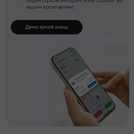
олдин стратегияларингизни созланг ва
ишонч ҳосил қилинг.
Демо ҳисоб очиш