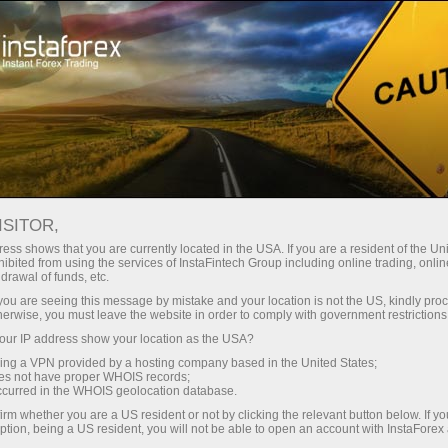
Кичик
спредлар — катта фойда
ISITOR,
ess shows that you are currently located in the USA. If you are a resident of the Uni
Ҳар бир депозит учун
ibited from using the services of InstaFintech Group including online trading, online
InstaForex билан сиз ҳақиқатан
drawal of funds, etc.
рақобатбардош имкониятларга
30% бонус
k you are seeing this message by mistake and your location is not the US, kindly pro
эга бўласиз: 1:5000 гача кредит
herwise, you must leave the website in order to comply with government restrictions
елкаси, бозордаги энг яхши
ur IP address show your location as the USA?
Савдода
спред ва комиссиялардан бири,
sing a VPN provided by a hosting company based in the United States;
шунингдек акциялар ва
oes not have proper WHOIS records;
ва трассада тезлик
occurred in the WHOIS geolocation database.
индекслар билан савдо қилиш
irm whether you are a US resident or not by clicking the relevant button below. If y
учун қулай шартлар.
ption, being a US resident, you will not be able to open an account with InstaForex
Шахсий совға жекпоти
Биз савдони янада жозибадор