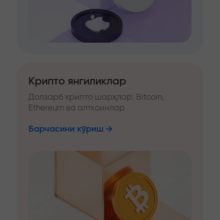
Крипто янгиликлар
Долзарб крипто шарҳлар: Bitcoin,
Ethereum ва алткоинлар
Барчасини кўриш