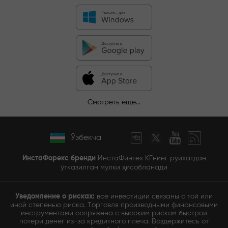
Смотреть еще...
Ўзбекча
ИнстаФорекс бренди
ИнстаФинтех КГнинг рўйхатдан
ўтказилган мулки ҳисобланади
Уведомление о рисках:
все инвестиции связаны с той или
иной степенью риска. Торговля производными финансовыми
инструментами сопряжена с высоким риском быстрой
потери денег из-за кредитного плеча. Воздержитесь от