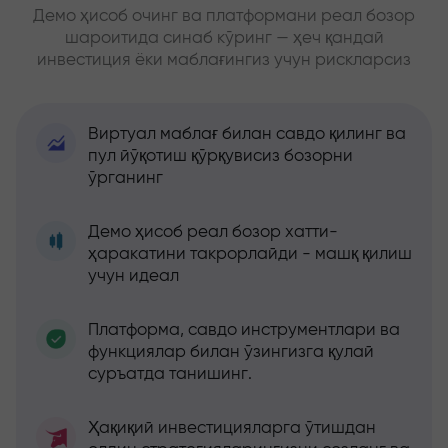
Демо ҳисоб очинг ва платформани реал бозор
шароитида синаб кўринг — ҳеч қандай
инвестиция ёки маблағингиз учун рискларсиз
Виртуал маблағ билан савдо қилинг ва
пул йўқотиш қўрқувисиз бозорни
ўрганинг
Демо ҳисоб реал бозор хатти-
ҳаракатини такрорлайди - машқ қилиш
учун идеал
Платформа, савдо инструментлари ва
функциялар билан ўзингизга қулай
суръатда танишинг.
Ҳақиқий инвестицияларга ўтишдан