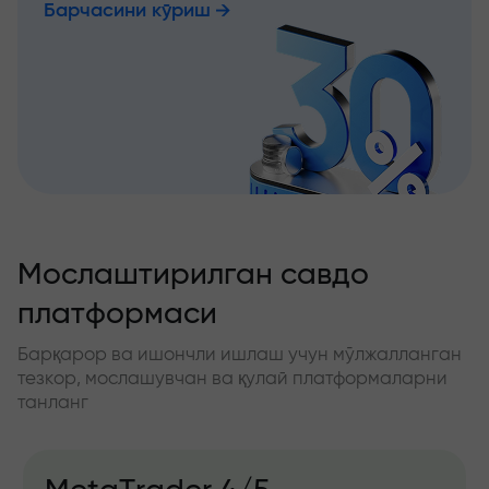
Барчасини кўриш
Мослаштирилган савдо
платформаси
Барқарор ва ишончли ишлаш учун мўлжалланган
тезкор, мослашувчан ва қулай платформаларни
танланг