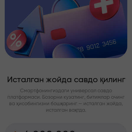
Исталган жойда савдо қилинг
Смартфонингиздаги универсал савдо
платформаси. Бозорни кузатинг, битимлар очинг
ва ҳисобингизни бошқаринг — исталган жойда,
исталган вақтда.