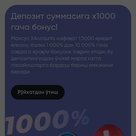
Депозит суммасига x1000
гача бонус!
Махсус XAccounts нафақат 1:5000 кредит
елкаси, балки 1 000% дан 10 000% гача
савдога яроқли бонусни тақдим этади, бу
депозитингиздан ўнлаб марта катта
пасайишларга бардош бериш имконини
беради
Рўйхатдан ўтиш