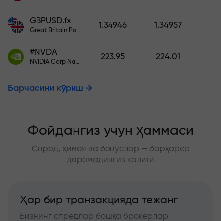
GBPUSD.fx
1.34946
1.34957
Great Britain Pound vs US Dollar
#NVDA
223.95
224.01
NVIDIA Corp Nasdaq Stock Exchange (Nasdaq) USD
Барчасини кўриш
Фойдангиз учун ҳаммаси
Спред, ҳимоя ва бонуслар — барқарор
даромадингиз калити
Ҳар бир транзакцияда тежанг
Бизнинг спредлар бошқа брокерлар