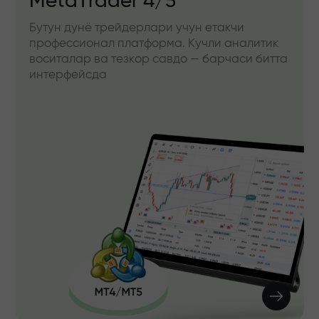
MetaTrader 4/5
Бутун дунё трейдерлари учун етакчи
профессионал платформа. Кучли аналитик
воситалар ва тезкор савдо — барчаси битта
интерфейсда