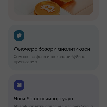
Фьючерс бозори аналитикаси
Хомашё ва фонд индекслари бўйича
прогнозлар
Янги бошловчилар учун
Муваффақиятли савдо учун зарур барча