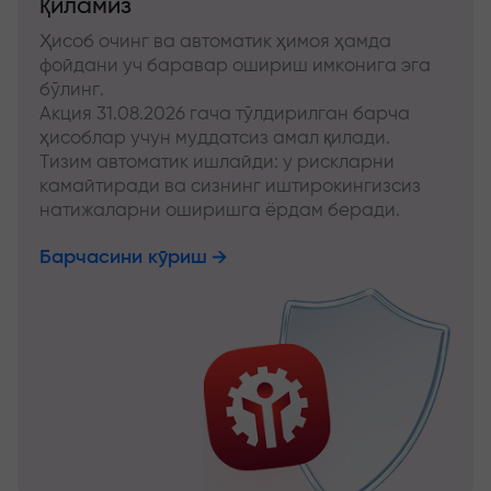
қиламиз
Ҳисоб очинг ва автоматик ҳимоя ҳамда
фойдани уч баравар ошириш имконига эга
бўлинг.
Акция 31.08.2026 гача тўлдирилган барча
ҳисоблар учун муддатсиз амал қилади.
Тизим автоматик ишлайди: у рискларни
камайтиради ва сизнинг иштирокингизсиз
натижаларни оширишга ёрдам беради.
Барчасини кўриш