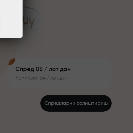
Спред 0$ / лот дан
Комиссия $4 / лот дан
Спредларни солиштириш