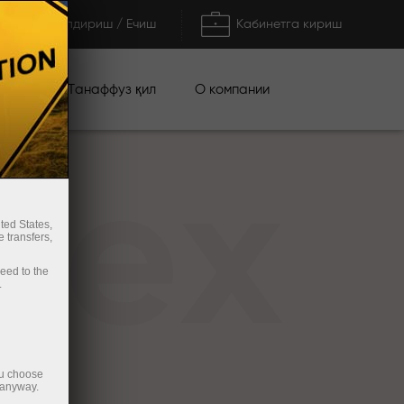
Тўлдириш / Ечиш
Кабинетга кириш
циялар
О компании
Танаффуз қил
rex
ted States,
 transfers,
ceed to the
.
ou choose
 anyway.