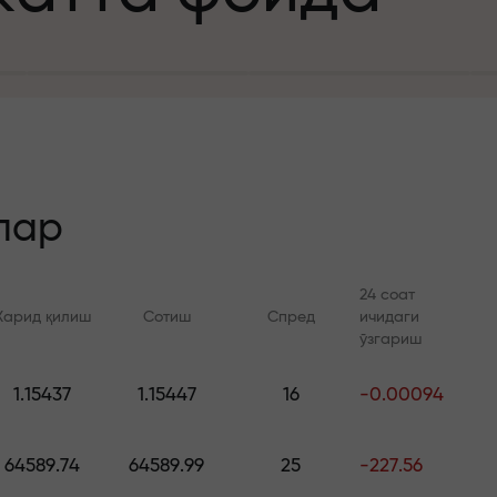
а
зит учун
й
лар
24 соат
Харид қилиш
Сотиш
Спред
ичидаги
 тезлик
ўзгариш
Онлайн курслар
FX.CO билан ан
и
1.15437
1.15447
16
-0.00094
а жекпоти
Савдони нолдан ўрганинг —
Forex, крипто ва Фь
барча даражалар учун
бўйича кунлик прог
64589.74
64589.99
25
-227.56
курслар ва вебинарлар