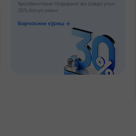
Ҳисобингизни тўлдиринг ва савдо учун
30% бонус олинг
Барчасини кўриш