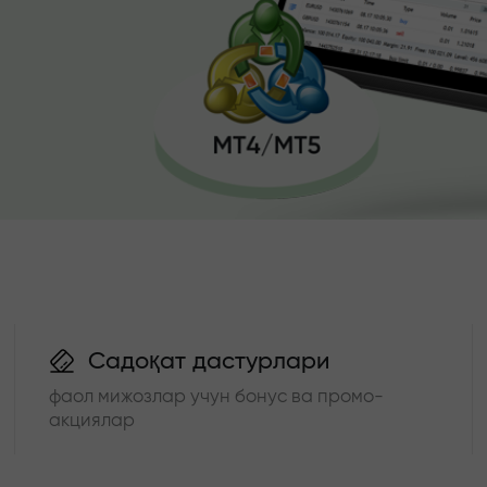
Садоқат дастурлари
фаол мижозлар учун бонус ва промо-
акциялар