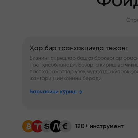
Фойд
Спре
Ҳар бир транзакцияда тежанг
Бизнинг спредлар бошқа брокерлар ораси
паст ҳисобланади. Бозорга кириш ва чиқ
паст харажатлар узоқ муддатда кўпроқ фо
жамғариш имконини беради
Барчасини кўриш
120+ инструмент