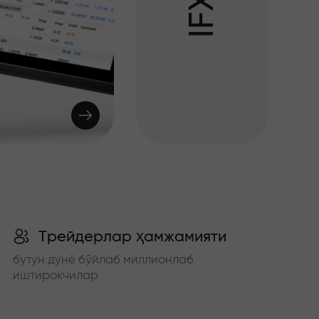
X
F
I
Трейдерлар ҳамжамияти
бутун дунё бўйлаб миллионлаб
иштирокчилар