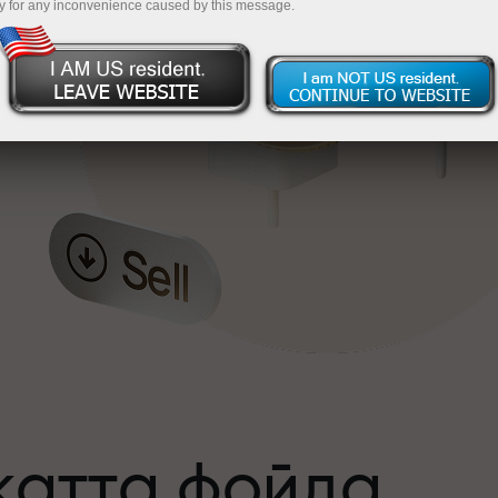
y for any inconvenience caused by this message.
катта фойда
а