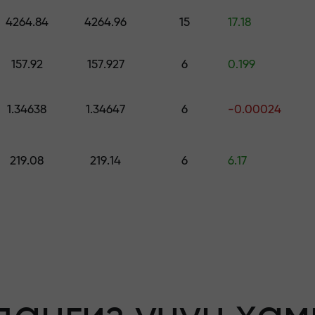
ринг — $1,500 гача қийматдаги совға
4264.84
4264.96
15
17.18
о қилинг —
157.92
157.927
6
0.199
1.34638
1.34647
6
-0.00024
афолатланади
219.08
219.14
6
6.17
бонус — бозорда
льтипликатор