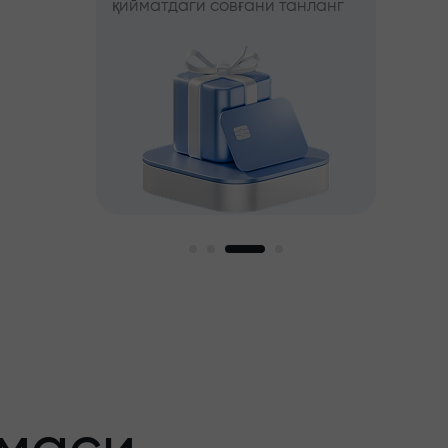
қийматдаги совғани танланг
фойда
ни танланг
ги