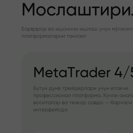
Мослаштирил
Барқарор ва ишончли ишлаш учун мўлжалла
платформаларни танланг
MetaTrader 4/
Бутун дунё трейдерлари учун етакчи
профессионал платформа. Кучли анал
воситалар ва тезкор савдо — барчаси
интерфейсда