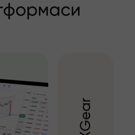
тформаси
r
a
e
G