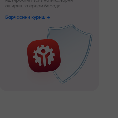
иштирокингизсиз натижаларни
оширишга ёрдам беради.
Барчасини кўриш