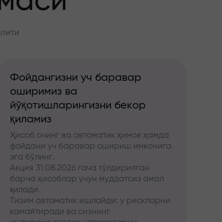
ммаси
алити
Фойдангизни уч баравар
оширимиз ва
йўқотишларингизни бекор
қиламиз
Ҳисоб очинг ва автоматик ҳимоя ҳамда
фойдани уч баравар ошириш имконига
эга бўлинг.
Акция 31.08.2026 гача тўлдирилган
барча ҳисоблар учун муддатсиз амал
қилади.
Тизим автоматик ишлайди: у рискларни
камайтиради ва сизнинг