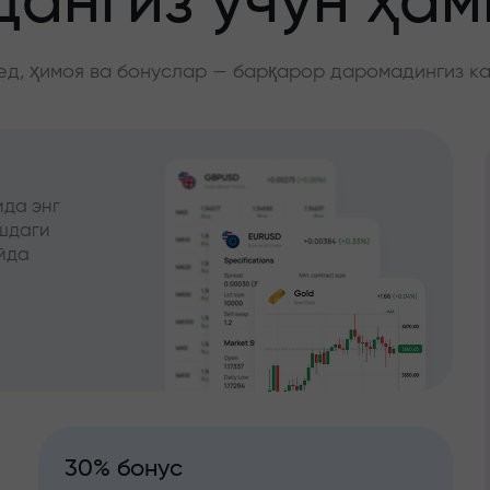
ангиз учун ҳа
д, ҳимоя ва бонуслар — барқарор даромадингиз к
да энг
ишдаги
йда
30% бонус