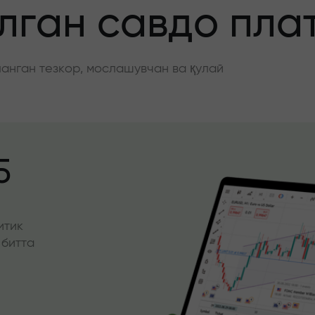
ган савдо пла
нган тезкор, мослашувчан ва қулай
5
итик
 битта