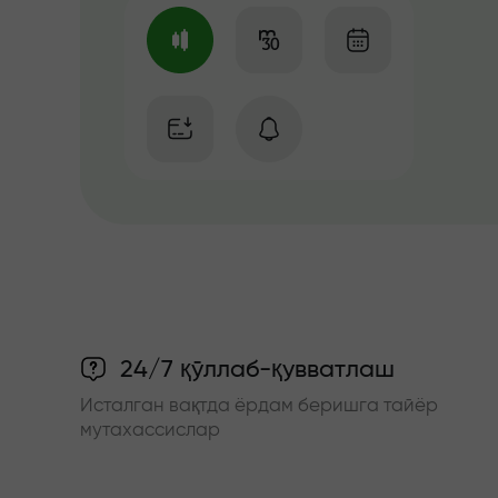
24/7 қўллаб-қувватлаш
Исталган вақтда ёрдам беришга тайёр
мутахассислар