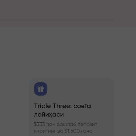
алитика
Triple Three: совға
Трей
лойиҳаси
бону
ючерс
нозлар
$333 дан бошлаб депозит
InstaF
киритинг ва $1,500 гача
иштиро