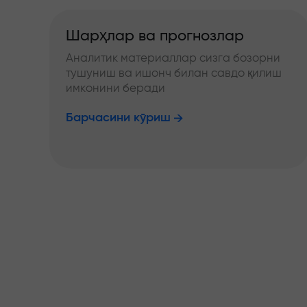
Шарҳлар ва прогнозлар
Аналитик материаллар сизга бозорни
тушуниш ва ишонч билан савдо қилиш
имконини беради
Барчасини кўриш