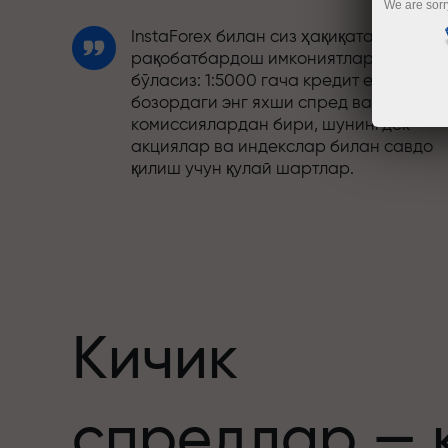
We are sorr
InstaForex билан сиз ҳақиқатан
рақобатбардош имкониятларга эга
бўласиз: 1:5000 гача кредит елкаси,
бозордаги энг яхши спред ва
комиссиялардан бири, шунингдек
акциялар ва индекслар билан савдо
қилиш учун қулай шартлар.
Биз савдони янада жозибадор
қиладиган бонус тизимини ишлаб
чиқдик. Ҳар бир InstaForex мижози ўз
депозитига 30% гача бонус олиши ва
бошқа акциялар ҳамда махсус
таклифлардан фойдаланиши мумкин.
Кичик
Трассадаги тезлик ва савдо тезлиги
спредлар — 
бир хил қадриятларни баҳам кўради.
Aleš Loprais савдо оламига интилиш в