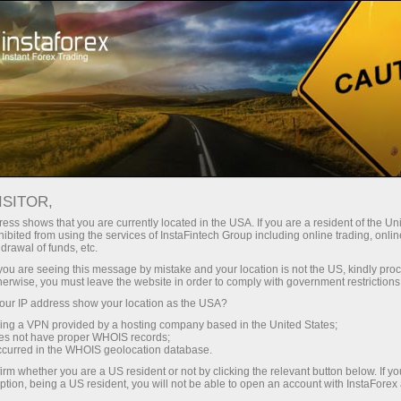
Ҳисоб-варағини тез очиш
Савдо платформаси
Энди иш
Инвесторлар
шлаётганлар
Промоак
Ҳамкорлар учун
учун
учун
staFo
ISITOR,
ess shows that you are currently located in the USA. If you are a resident of the Uni
ibited from using the services of InstaFintech Group including online trading, online
drawal of funds, etc.
k you are seeing this message by mistake and your location is not the US, kindly pro
herwise, you must leave the website in order to comply with government restrictions
ur IP address show your location as the USA?
sing a VPN provided by a hosting company based in the United States;
oes not have proper WHOIS records;
occurred in the WHOIS geolocation database.
irm whether you are a US resident or not by clicking the relevant button below. If y
ption, being a US resident, you will not be able to open an account with InstaForex