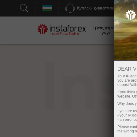
Қўллаб-қувватлаш
Трейдерлар
бо
учун
In
DEAR V
Your IP addr
you are proh
deposit/with
If you thin
website. Ot
Why does yo
- you are u
- your IP d
- an error 
Please conf
the wrong o