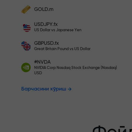
фойдангизни оширинг
Ҳисобингизни $333 билан тўлди
GOLD.m
Ҳисобни тўлдиринг ва
депозитингиздан 1 000 марта катта
Рисксиз савд
USDJPY.fx
бонус олинг. X1000 хато эмас. Депозит
US Dollar vs Japanese Yen
қанча катта бўлса, мультипликатор
шунча юқори бўлади.
GBPUSD.fx
фойдангиз к
Great Britain Pound vs US Dollar
#NVDA
NVIDIA Corp Nasdaq Stock Exchange (Nasdaq)
X1000 гача 
USD
Барчасини кўриш
энг катта му