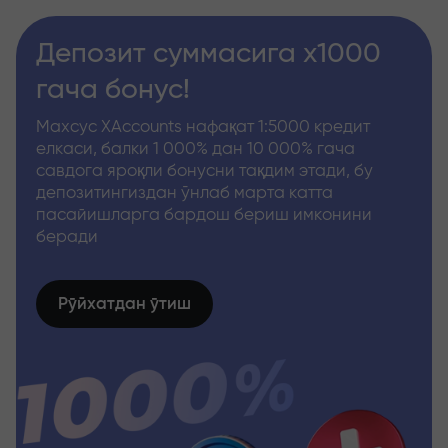
Депозит суммасига x1000
гача бонус!
Махсус XAccounts нафақат 1:5000 кредит
елкаси, балки 1 000% дан 10 000% гача
савдога яроқли бонусни тақдим этади, бу
депозитингиздан ўнлаб марта катта
пасайишларга бардош бериш имконини
беради
Рўйхатдан ўтиш