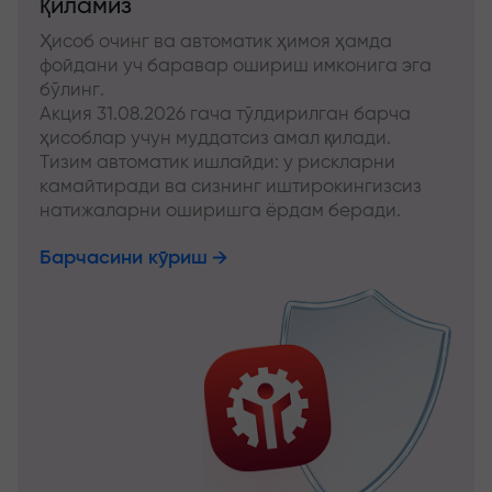
қиламиз
Ҳисоб очинг ва автоматик ҳимоя ҳамда
фойдани уч баравар ошириш имконига эга
бўлинг.
Акция 31.08.2026 гача тўлдирилган барча
ҳисоблар учун муддатсиз амал қилади.
Тизим автоматик ишлайди: у рискларни
камайтиради ва сизнинг иштирокингизсиз
натижаларни оширишга ёрдам беради.
Барчасини кўриш