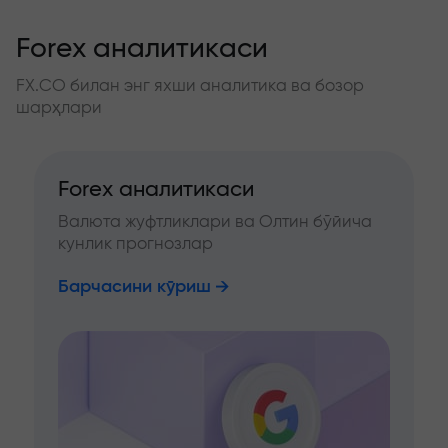
Forex аналитикаси
FX.CO билан энг яхши аналитика ва бозор
шарҳлари
Forex аналитикаси
Валюта жуфтликлари ва Олтин бўйича
кунлик прогнозлар
Барчасини кўриш