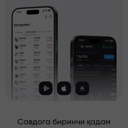
Савдога биринчи қадам