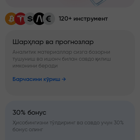
120+ инструмент
Шарҳлар ва прогнозлар
Аналитик материаллар сизга бозорни
тушуниш ва ишонч билан савдо қилиш
имконини беради
Барчасини кўриш
30% бонус
Ҳисобингизни тўлдиринг ва савдо учун 30%
бонус олинг