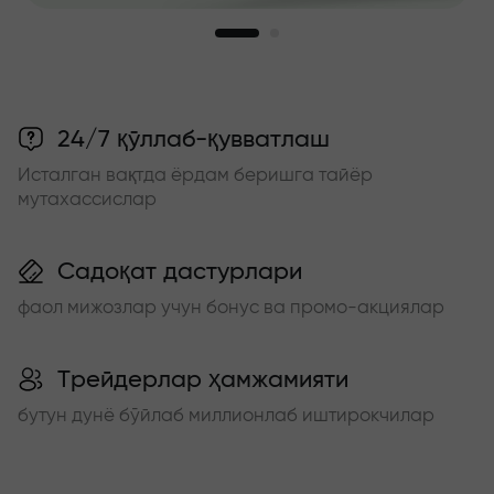
24/7 қўллаб-қувватлаш
Исталган вақтда ёрдам беришга тайёр
мутахассислар
Садоқат дастурлари
фаол мижозлар учун бонус ва промо-акциялар
Трейдерлар ҳамжамияти
бутун дунё бўйлаб миллионлаб иштирокчилар