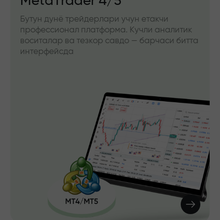
etaTrader 4/5
IFX
тун дунё трейдерлари учун етакчи
Брауз
офессионал платформа. Кучли аналитик
верси
ситалар ва тезкор савдо — барчаси битта
ва сав
терфейсда