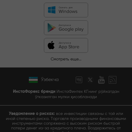
Смотреть еще...
Ўзбекча
ИнстаФорекс бренди
ИнстаФинтех КГнинг рўйхатдан
ўтказилган мулки ҳисобланади
Уведомление о рисках:
все инвестиции связаны с той или
иной степенью риска. Торговля производными финансовыми
инструментами сопряжена с высоким риском быстрой
потери денег из-за кредитного плеча. Воздержитесь от