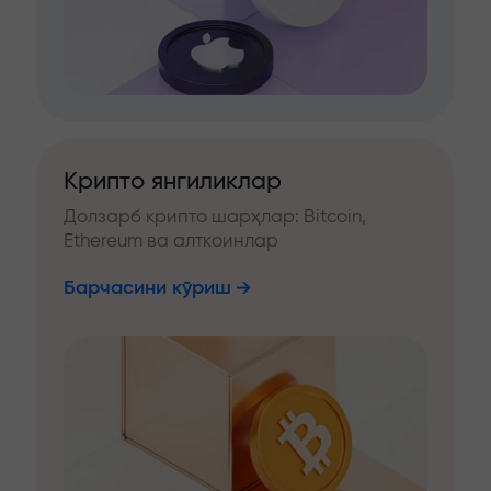
Крипто янгиликлар
Долзарб крипто шарҳлар: Bitcoin,
Ethereum ва алткоинлар
Барчасини кўриш