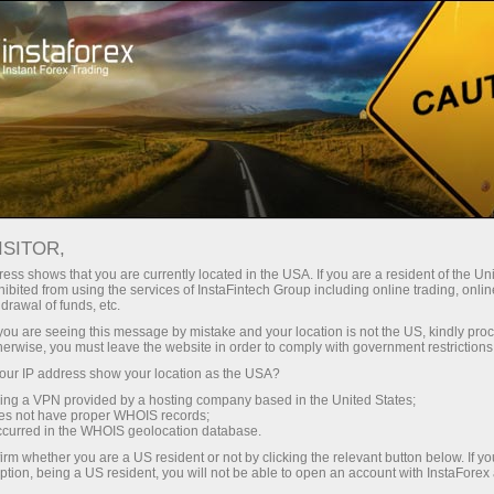
Кичик
спредлар — катта фойда
ISITOR,
ess shows that you are currently located in the USA. If you are a resident of the Uni
Ҳар бир депозит учун
ibited from using the services of InstaFintech Group including online trading, online
InstaForex билан сиз ҳақиқатан
drawal of funds, etc.
рақобатбардош имкониятларга
30% бонус
k you are seeing this message by mistake and your location is not the US, kindly pro
эга бўласиз: 1:5000 гача кредит
herwise, you must leave the website in order to comply with government restrictions
елкаси, бозордаги энг яхши
ur IP address show your location as the USA?
Савдода
спред ва комиссиялардан бири,
sing a VPN provided by a hosting company based in the United States;
шунингдек акциялар ва
oes not have proper WHOIS records;
ва трассада тезлик
occurred in the WHOIS geolocation database.
индекслар билан савдо қилиш
irm whether you are a US resident or not by clicking the relevant button below. If y
учун қулай шартлар.
ption, being a US resident, you will not be able to open an account with InstaForex
Шахсий совға жекпоти
Биз савдони янада жозибадор