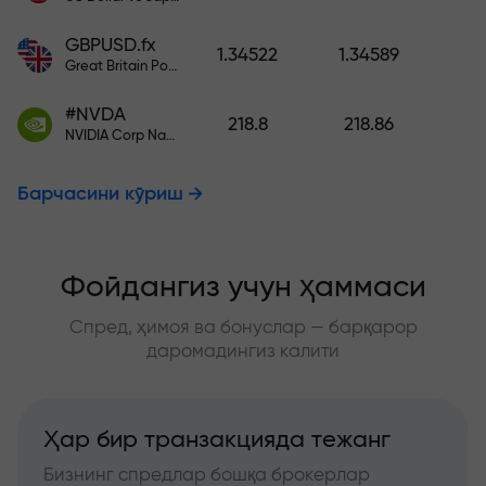
GBPUSD.fx
1.34522
1.34589
Great Britain Pound vs US Dollar
#NVDA
218.8
218.86
NVIDIA Corp Nasdaq Stock Exchange (Nasdaq) USD
Барчасини кўриш
Фойдангиз учун ҳаммаси
Спред, ҳимоя ва бонуслар — барқарор
даромадингиз калити
Ҳар бир транзакцияда тежанг
Бизнинг спредлар бошқа брокерлар