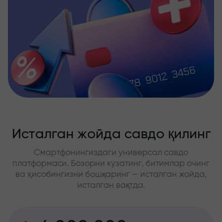
Исталган жойда савдо қилинг
Смартфонингиздаги универсал савдо
платформаси. Бозорни кузатинг, битимлар очинг
ва ҳисобингизни бошқаринг — исталган жойда,
исталган вақтда.