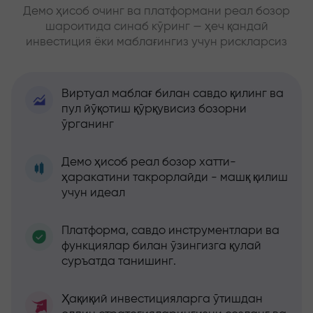
Демо ҳисоб очинг ва платформани реал бозор
шароитида синаб кўринг — ҳеч қандай
инвестиция ёки маблағингиз учун рискларсиз
Виртуал маблағ билан савдо қилинг ва
пул йўқотиш қўрқувисиз бозорни
ўрганинг
Демо ҳисоб реал бозор хатти-
ҳаракатини такрорлайди - машқ қилиш
учун идеал
Платформа, савдо инструментлари ва
функциялар билан ўзингизга қулай
суръатда танишинг.
Ҳақиқий инвестицияларга ўтишдан