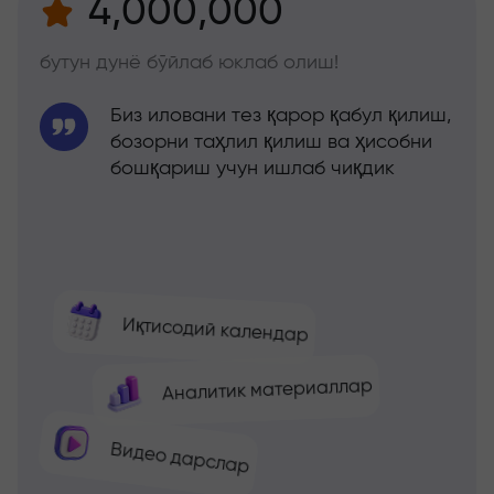
4,000,000
бутун дунё бўйлаб юклаб олиш!
Биз иловани тез қарор қабул қилиш,
бозорни таҳлил қилиш ва ҳисобни
бошқариш учун ишлаб чиқдик
Иқтисодий календар
Аналитик материаллар
Видео дарслар