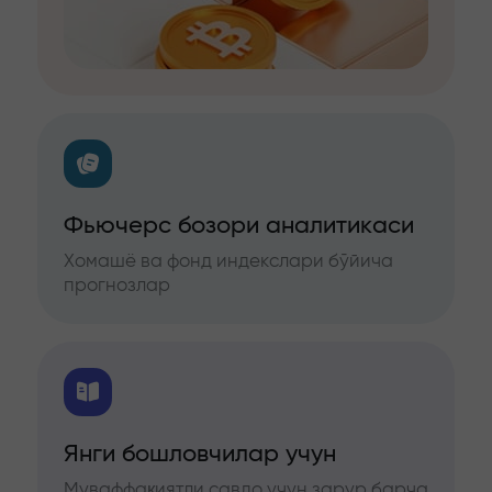
Фьючерс бозори аналитикаси
Хомашё ва фонд индекслари бўйича
прогнозлар
Янги бошловчилар учун
Муваффақиятли савдо учун зарур барча