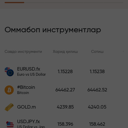
саёҳатга эга бўлади
Риск суғуртаси дастури
йўқотишларингизни қоплайди ва
Оммабоп инструментлар
6 ой ичида фойдани уч баравар
оширишни кафолатлайди.
Хотиржам савдо қилинг —
Савдо инструменти
Харид қилиш
Сотиш
Сп
капиталингиз ҳимояланган!
EURUSD.fx
1.15228
1.15238
Ҳисобни тўлдиринг ва
Euro vs US Dollar
депозитингиздан 1 000 марта
катта бонус олинг. X1000 хато
#Bitcoin
64462.27
64462.52
эмас. Депозит қанча катта
Bitcoin
бўлса, мультипликатор шунча
юқори бўлади.
GOLD.m
4239.85
4240.05
USDJPY.fx
158.396
158.462
US Dollar vs Japanese Yen