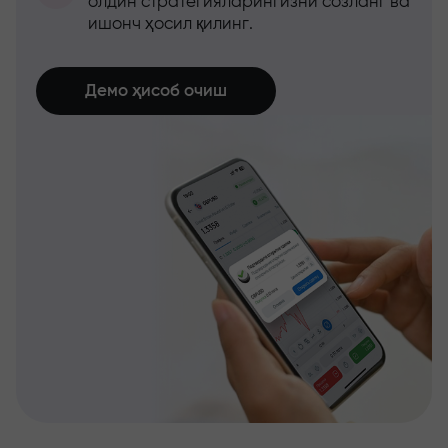
олдин стратегияларингизни созланг ва
ишонч ҳосил қилинг.
Демо ҳисоб очиш