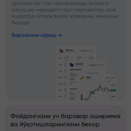
орасида энг паст ҳисобланади. Бозорга
кириш ва чиқишдаги паст харажатлар узоқ
муддатда кўпроқ фойда жамғариш имконини
беради
Барчасини кўриш
Фойдангизни уч баравар оширимиз
ва йўқотишларингизни бекор