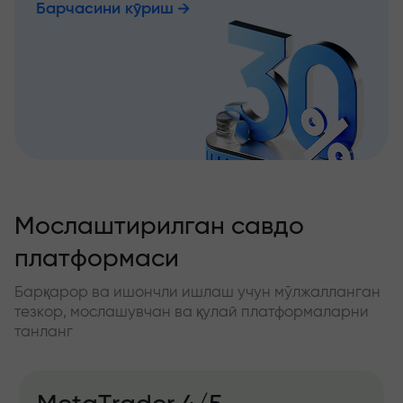
Барчасини кўриш
Мослаштирилган савдо
платформаси
Барқарор ва ишончли ишлаш учун мўлжалланган
тезкор, мослашувчан ва қулай платформаларни
танланг