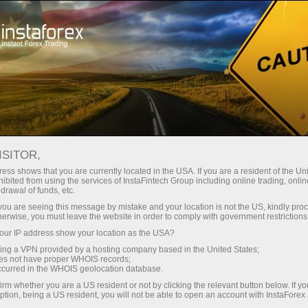
Инвесторлар учун
Памм-Тизими
Мониторинг
Ҳисоб-варағининг мониторинги 80671428 - SuperCycle.Info
ISITOR,
YES OR NO TRANSLATE
ess shows that you are currently located in the USA. If you are a resident of the Uni
ibited from using the services of InstaFintech Group including online trading, online
drawal of funds, etc.
k you are seeing this message by mistake and your location is not the US, kindly pro
herwise, you must leave the website in order to comply with government restrictions
Пополнить счёт
ur IP address show your location as the USA?
sing a VPN provided by a hosting company based in the United States;
Вывести деньги
oes not have proper WHOIS records;
occurred in the WHOIS geolocation database.
irm whether you are a US resident or not by clicking the relevant button below. If y
ption, being a US resident, you will not be able to open an account with InstaForex