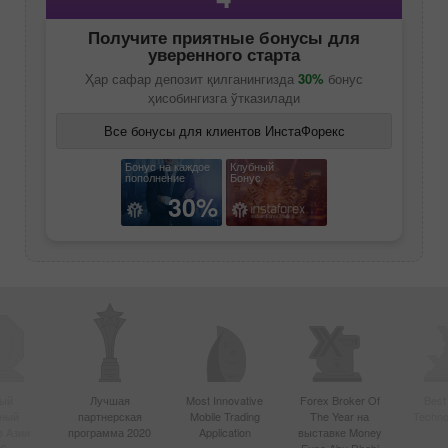
Получите приятные бонусы для
уверенного старта
Ҳар сафар депозит қилганингизда
30%
бонус
ҳисобингизга ўтказилади
Все бонусы для клиентов ИнстаФорекс
Бонус на каждое
Клубный
пополнение
Бонус
30%
ый
Лучшая
Most Innovative
Forex Broker Of
Best
вный
партнерская
Mobile Trading
The Year на
Techno
в Азии
программа 2020
Application
выставке Money
20
Expo Abu Dhabi