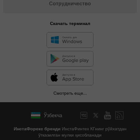
Сотрудничество
Скачать терминал
Смотреть еще...
Ўзбекча
ИнстаФорекс бренди
ИнстаФинтех КГнинг рўйхатдан
ўтказилган мулки ҳисобланади