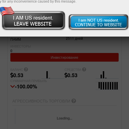
y for any inconvenience caused by this message.
Простой
Продвинутый
СЧЕТ
ПРОЕКТ
80671428
SuperCycle.Info
ЗАРЕГИСТРИРОВАН
ТИП СЧЕТА
2511
дней
ПАММ
ИНВЕСТОРЫ
0
Инвестирование
БАЛАНС
СРЕДСТВА
0.53
0.53
СУММАРНАЯ ПРИБЫЛЬ
-100.00%
АГРЕССИВНОСТЬ ТОРГОВЛИ
Loading...