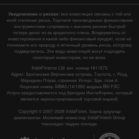
Уведомление о рисках:
все инвестиции связаны с той или
иной степенью риска. Торговля производными финансовыми
инструментами сопряжена с высоким риском быстрой
потери денег из-за кредитного плеча. Воздержитесь от
инвестирования в какой-либо финансовый продукт, если не
понимаете его природу и истинный уровень риска, которому
подвергаетесь. Эти виды инвестиций могут подходить
некоторым инвесторам, но не всем.
InstaFinance Ltd, рег. номер 1811672
Адрес: Британские Виргинские острова, Тортола, г. Роуд,
Меридиан Плаза, строение Уотерс Эдж, этаж 4.
Лицензия номер SIBA/L/14/1082 выдана BVI FSC
Услуги предоставляются под брендом ИнстаФорекс, который
является зарегистрированной торговой маркой.
Copyright © 2007-2026 InstaForex. Барча ҳуқуқлар
ҳимояланган. Молиявий хизматлар InstaFintech Group
томонидан тақдим этилади.