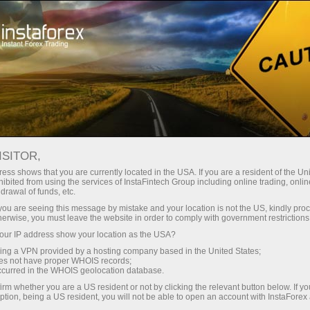
Инвесторлар учун
Памм-Тизими
Мониторинг
Ҳисоб-варағининг мониторинги 70657642 - delete
ISITOR,
YES OR NO TRANSLATE
ess shows that you are currently located in the USA. If you are a resident of the Uni
ibited from using the services of InstaFintech Group including online trading, online
drawal of funds, etc.
k you are seeing this message by mistake and your location is not the US, kindly pro
herwise, you must leave the website in order to comply with government restrictions
Савдо ҳисоб-варағини очиш
ur IP address show your location as the USA?
sing a VPN provided by a hosting company based in the United States;
Демо-ҳисоб-варағини очиш
oes not have proper WHOIS records;
occurred in the WHOIS geolocation database.
irm whether you are a US resident or not by clicking the relevant button below. If y
ption, being a US resident, you will not be able to open an account with InstaForex