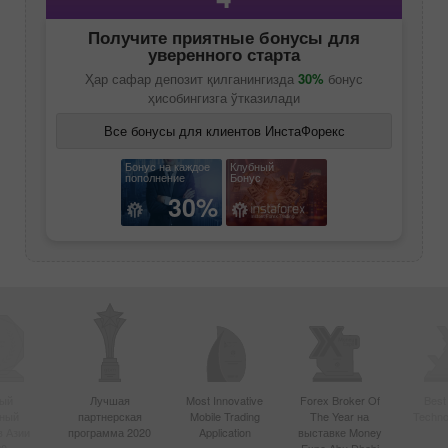
Получите приятные бонусы для
уверенного старта
Ҳар сафар депозит қилганингизда
30%
бонус
ҳисобингизга ўтказилади
Все бонусы для клиентов ИнстаФорекс
Бонус на каждое
Клубный
пополнение
Бонус
30%
ый
Лучшая
Most Innovative
Forex Broker Of
Best
вный
партнерская
Mobile Trading
The Year на
Techno
в Азии
программа 2020
Application
выставке Money
20
Expo Abu Dhabi