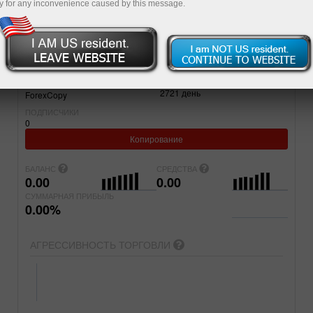
y for any inconvenience caused by this message.
Простой
Продвинутый
СЧЕТ
ПРОЕКТ
70657642
delete
ЗАРЕГИСТРИРОВАН
ТИП СЧЕТА
2721
день
ForexCopy
ПОДПИСЧИКИ
0
Копирование
БАЛАНС
СРЕДСТВА
0.00
0.00
СУММАРНАЯ ПРИБЫЛЬ
0.00%
АГРЕССИВНОСТЬ ТОРГОВЛИ