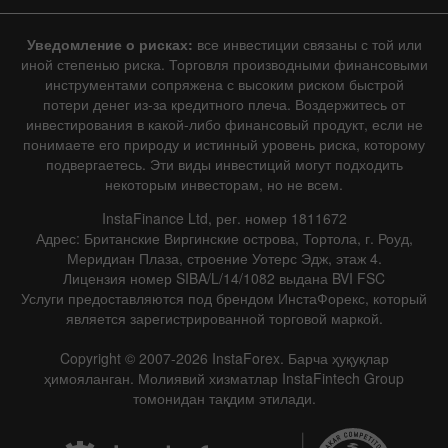
Уведомление о рисках:
все инвестиции связаны с той или
иной степенью риска. Торговля производными финансовыми
инструментами сопряжена с высоким риском быстрой
потери денег из-за кредитного плеча. Воздержитесь от
инвестирования в какой-либо финансовый продукт, если не
понимаете его природу и истинный уровень риска, которому
подвергаетесь. Эти виды инвестиций могут подходить
некоторым инвесторам, но не всем.
InstaFinance Ltd, рег. номер 1811672
Адрес: Британские Виргинские острова, Тортола, г. Роуд,
Меридиан Плаза, строение Уотерс Эдж, этаж 4.
Лицензия номер SIBA/L/14/1082 выдана BVI FSC
Услуги предоставляются под брендом ИнстаФорекс, который
является зарегистрированной торговой маркой.
Copyright © 2007-2026 InstaForex. Барча ҳуқуқлар
ҳимояланган. Молиявий хизматлар InstaFintech Group
томонидан тақдим этилади.