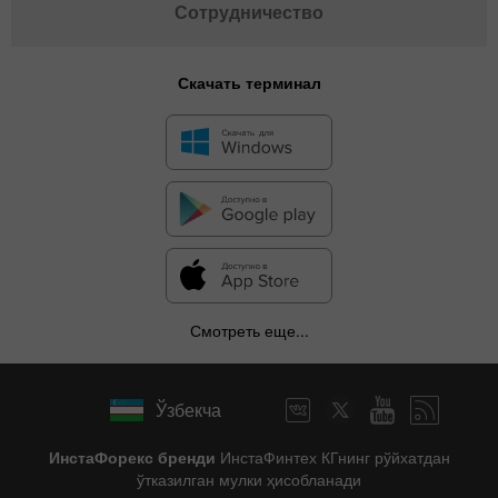
Сотрудничество
Скачать терминал
Смотреть еще...
Ўзбекча
ИнстаФорекс бренди
ИнстаФинтех КГнинг рўйхатдан
ўтказилган мулки ҳисобланади