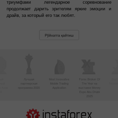
триумфами легендарное соревнование
продолжает дарить зрителям яркие эмоции и
драйв, за который его так любят.
Рўйхатга қайтиш
ый
Лучшая
Most Innovative
Forex Broker Of
Best
вный
партнерская
Mobile Trading
The Year на
Techno
в Азии
программа 2020
Application
выставке Money
20
Expo Abu Dhabi
2025