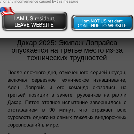
y for any inconvenience caused by this message.
2025-01-09
14:11:08
Дакар 2025: Экипаж Лопрайса
опускается на третье место из-за
технических трудностей
После сложного дня, отмеченного серией неудач,
включая серьезное техническое изнашивание,
Алеш Лопрайс и его команда оказались на
третьей позиции в зачете грузовиков на ралли
Дакар. Пятое этапное испытание завершилось с
отставанием в 90 минут, что отражает всю
суровость одного из самых тяжелых внедорожных
соревнований в мире.