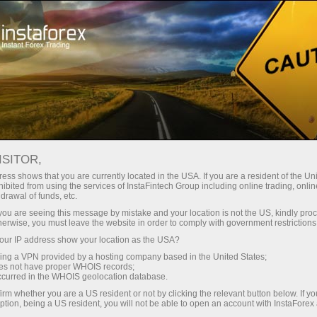
О компании
ИнстаСпорт
InstaForex Loprais Team
Новости Loprais Team
ISITOR,
INSTAFOREX LOPRAIS TEAM
ess shows that you are currently located in the USA. If you are a resident of the Uni
ibited from using the services of InstaFintech Group including online trading, online
ЖАМОАСИНИНГ
drawal of funds, etc.
k you are seeing this message by mistake and your location is not the US, kindly pro
ЯНГИЛИКЛАРИ
herwise, you must leave the website in order to comply with government restrictions
ur IP address show your location as the USA?
sing a VPN provided by a hosting company based in the United States;
oes not have proper WHOIS records;
occurred in the WHOIS geolocation database.
и очиш
irm whether you are a US resident or not by clicking the relevant button below. If y
ption, being a US resident, you will not be able to open an account with InstaForex
и очиш