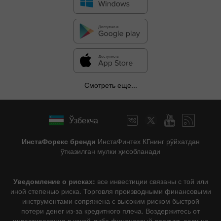
Смотреть еще...
Ўзбекча
ИнстаФорекс бренди
ИнстаФинтех КГнинг рўйхатдан
ўтказилган мулки ҳисобланади
Уведомление о рисках:
все инвестиции связаны с той или
иной степенью риска. Торговля производными финансовыми
инструментами сопряжена с высоким риском быстрой
потери денег из-за кредитного плеча. Воздержитесь от
инвестирования в какой-либо финансовый продукт, если не