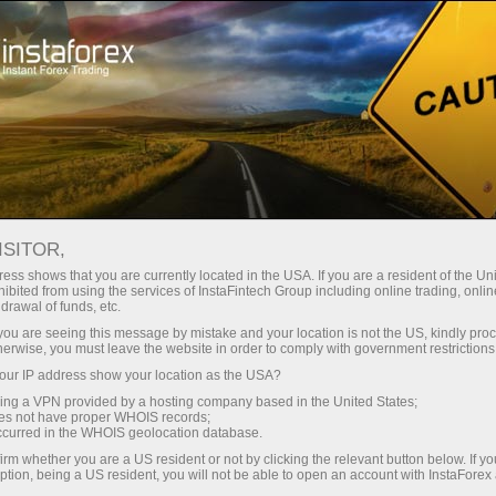
О компании
Пресса о нас
Тезкор, глобал ва рақобатбардош
ISITOR,
CNBC BUSINESS: ТЕЗКОР,
ess shows that you are currently located in the USA. If you are a resident of the Uni
ibited from using the services of InstaFintech Group including online trading, online
ГЛОБАЛ ВА
drawal of funds, etc.
РАҚОБАТБАРДОШ
k you are seeing this message by mistake and your location is not the US, kindly pro
herwise, you must leave the website in order to comply with government restrictions
ur IP address show your location as the USA?
sing a VPN provided by a hosting company based in the United States;
oes not have proper WHOIS records;
Савдо ҳисоб-варағини очиш
occurred in the WHOIS geolocation database.
irm whether you are a US resident or not by clicking the relevant button below. If y
ption, being a US resident, you will not be able to open an account with InstaForex
Демо-ҳисоб-варағини очиш