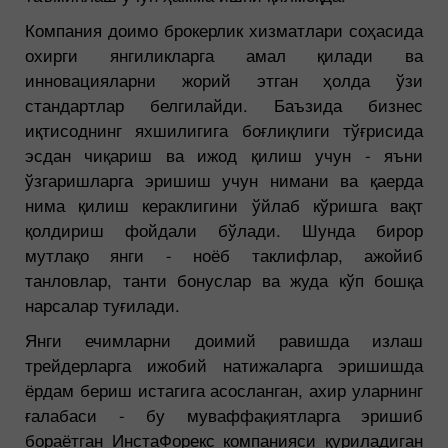
Компания доимо брокерлик хизматлари соҳасида
охирги янгиликларга амал қилади ва
инновацияларни жорий этган ҳолда ўзи
стандартлар белгилайди. Баъзида бизнес
иқтисоднинг яхшилигига боғлиқлиги тўғрисида
эсдан чиқариш ва ижод қилиш учун - яъни
ўзгаришларга эришиш учун нимани ва қаерда
нима қилиш кераклигини ўйлаб кўришга вақт
қолдириш фойдали бўлади. Шунда бирор
мутлақо янги - ноёб таклифлар, ажойиб
танловлар, танти бонуслар ва жуда кўп бошқа
нарсалар туғилади.
Янги ечимларни доимий равишда излаш
трейдерларга ижобий натижаларга эришишда
ёрдам бериш истагига асосланган, ахир уларнинг
ғалабаси - бу муваффақиятларга эришиб
бораётган ИнстаФорекс компанияси қуриладиган