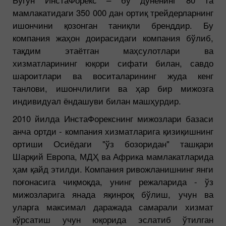
Бугун ИнстаФорекс – бу дунёнинг 80 та
мамлакатидаги 350 000 дан ортиқ трейдерларнинг
ишончини қозонган таниқли бренддир. Бу
компания жаҳон доирасидаги компания бўлиб,
тақдим этаётган маҳсулотлари ва
хизматларининг юқори сифати билан, савдо
шароитлари ва воситаларининг жуда кенг
танлови, ишончлилиги ва ҳар бир мижозга
индивидуал ёндашуви билан машҳурдир.
2010 йилда ИнстаФорекснинг мижозлари базаси
анча ортди - компания хизматларига қизиқишнинг
ортиши Осиёдаги "ўз бозоридан" ташқари
Шарқий Европа, МДҲ ва Африка мамлакатларида
ҳам қайд этилди. Компания ривожланишнинг янги
поғонасига чиқмоқда, унинг режаларида - ўз
мижозларига янада яқинроқ бўлиш, учун ва
уларга максимал даражада самарали хизмат
кўрсатиш учун юқорида эслатиб ўтилган