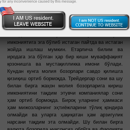
y for any inconvenience caused by this message.
Форексда савдо қилишнинг афзалликлари
нимада? Компьютер ва Интернетга кириш
имкониятига эга бўлиб истаган пайтда ва истаган
жойда ишлаш мумкин. Етарлича билим ва
иродага эга бўлган ҳар бир киши муваффақият
қозонишга ва мустақилликка имони бўлади.
Кундан кунга молия бозорлари савдо қилишга
қизиқиш ортиб бормоқда. Трейдерлар сони ва шу
билан бирга жаҳон молия бозорларига кириш
имкониятини тақдим этувчи компаниялар сони
ҳам ортиб бормоқда. Бироқ уларнинг ҳаммаси
ҳам мижозларнинг эҳтиёжларини тўлиқ қондира
олмайди ва уларга ҳақиқатан ҳам арзигулик
нарсани тақдим эта олмайди. Шу билан бирга
валюта бозорида нуқсонсиз обрўга ва фаолияти