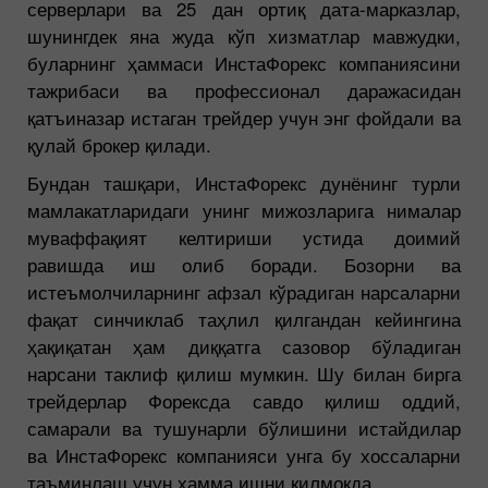
серверлари ва 25 дан ортиқ дата-марказлар,
шунингдек яна жуда кўп хизматлар мавжудки,
буларнинг ҳаммаси ИнстаФорекс компаниясини
тажрибаси ва профессионал даражасидан
қатъиназар истаган трейдер учун энг фойдали ва
қулай брокер қилади.
Бундан ташқари, ИнстаФорекс дунёнинг турли
мамлакатларидаги унинг мижозларига нималар
муваффақият келтириши устида доимий
равишда иш олиб боради. Бозорни ва
истеъмолчиларнинг афзал кўрадиган нарсаларни
фақат синчиклаб таҳлил қилгандан кейингина
ҳақиқатан ҳам диққатга сазовор бўладиган
нарсани таклиф қилиш мумкин. Шу билан бирга
трейдерлар Форексда савдо қилиш оддий,
самарали ва тушунарли бўлишини истайдилар
ва ИнстаФорекс компанияси унга бу хоссаларни
таъминлаш учун ҳамма ишни қилмоқда.