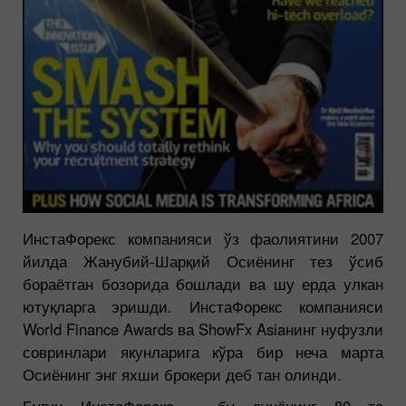
ИнстаФорекс компанияси ўз фаолиятини 2007
йилда Жанубий-Шарқий Осиёнинг тез ўсиб
бораётган бозорида бошлади ва шу ерда улкан
ютуқларга эришди. ИнстаФорекс компанияси
World Finance Awards ва ShowFx Asiaнинг нуфузли
совринлари якунларига кўра бир неча марта
Осиёнинг энг яхши брокери деб тан олинди.