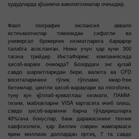
ҳудудларда қўшимча ваколатхоналар очишдир.
Фаол географик экспансия аввало
истеъмолчилар томонидан сифатли ва
универсал брокерлик хизматларига барқарор
талабга асосланган. Нима учун ҳар куни 300
тагача трейдер ИнстаФорекс компаниясида
ҳисоб-варағи очмоқда? Бозордаги энг қулай
савдо шароитларидан бири, валюта ва CFD
воситаларининг тўлиқ тўплами, swap-free
битимлар, центли ҳисоб-варақлари ва microforex,
туну кун қўллаб-қувватлаш хизмати, ПАММ-
тизим, маблағларни VISA картасига ечиб олиш,
савдо ҳисоб-варағини барча тўлдиришларга
40%гача бонуслар, банк даражасининг техник
хавфсизлиги, ҳар йиллик соврин жамғармаси
ярим миллион доллардан ортиқ, 7 та савдо