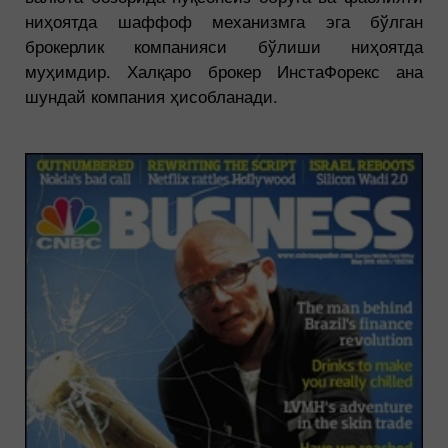
ниҳоятда шаффоф механизмга эга бўлган
брокерлик компанияси бўлиши ниҳоятда
муҳимдир. Халқаро брокер ИнстаФорекс ана
шундай компания ҳисобланади.