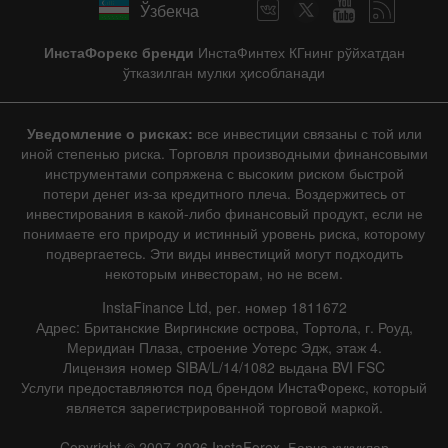
Ўзбекча
ИнстаФорекс бренди
ИнстаФинтех КГнинг рўйхатдан
ўтказилган мулки ҳисобланади
Уведомление о рисках:
все инвестиции связаны с той или
иной степенью риска. Торговля производными финансовыми
инструментами сопряжена с высоким риском быстрой
потери денег из-за кредитного плеча. Воздержитесь от
инвестирования в какой-либо финансовый продукт, если не
понимаете его природу и истинный уровень риска, которому
подвергаетесь. Эти виды инвестиций могут подходить
некоторым инвесторам, но не всем.
InstaFinance Ltd, рег. номер 1811672
Адрес: Британские Виргинские острова, Тортола, г. Роуд,
Меридиан Плаза, строение Уотерс Эдж, этаж 4.
Лицензия номер SIBA/L/14/1082 выдана BVI FSC
Услуги предоставляются под брендом ИнстаФорекс, который
является зарегистрированной торговой маркой.
Copyright © 2007-2026 InstaForex. Барча ҳуқуқлар