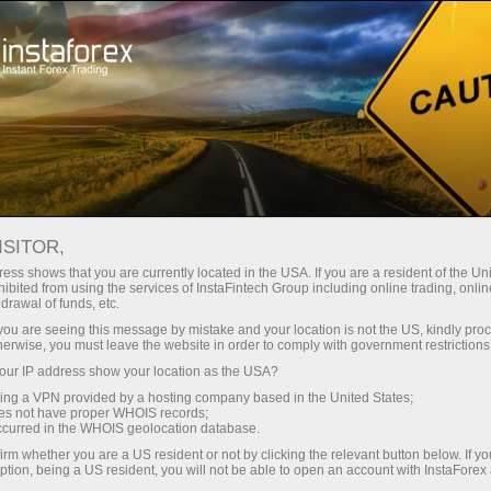
Трейдерлар учун
Форекс аналитика
ISITOR,
Фотоянгиликлар
ess shows that you are currently located in the USA. If you are a resident of the Uni
ibited from using the services of InstaFintech Group including online trading, online
drawal of funds, etc.
k you are seeing this message by mistake and your location is not the US, kindly pro
herwise, you must leave the website in order to comply with government restrictions
19:51 2016-03-29
ur IP address show your location as the USA?
sing a VPN provided by a hosting company based in the United States;
ГОНДУРАС ЗАМЕНИТ
oes not have proper WHOIS records;
occurred in the WHOIS geolocation database.
ПУТЕШЕСТВЕННИКАМ ТУРЦИЮ И
irm whether you are a US resident or not by clicking the relevant button below. If y
ЕГИПЕТ?
ption, being a US resident, you will not be able to open an account with InstaForex