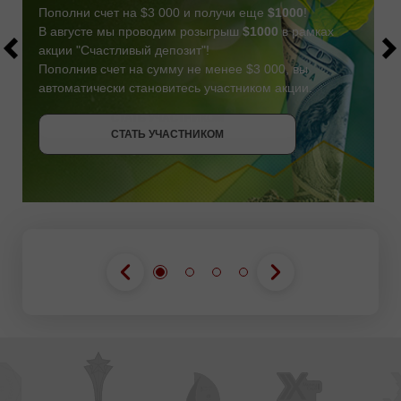
Пополни счет на $3 000 и получи еще
$1000
!
В августе мы проводим розыгрыш
$1000
в рамках
акции "Счастливый депозит"!
Пополнив счет на сумму не менее $3 000, вы
автоматически становитесь участником акции.
СТАТЬ УЧАСТНИКОМ
СТАТЬ УЧАСТНИКОМ
ПОЛУЧИТЬ БОНУС
СТАТЬ УЧАСТНИКОМ