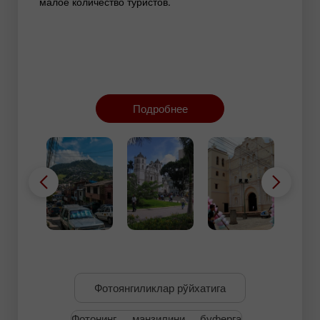
малое количество туристов.
Подробнее
Фотоянгиликлар рўйхатига
Фотонинг манзилини буферга