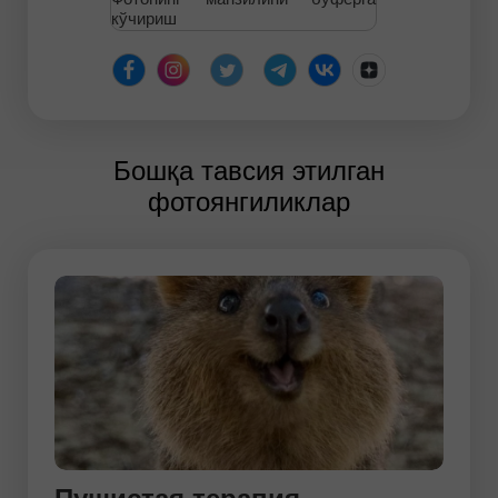
кўчириш
Бошқа тавсия этилган
фотоянгиликлар
Пушистая терапия –