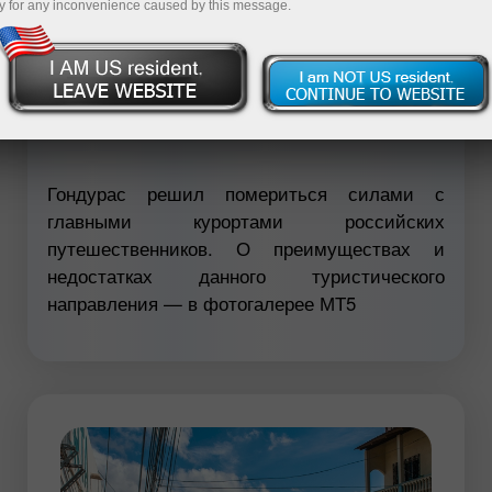
y for any inconvenience caused by this message.
Савдо ҳисоб-варағини очиш
Демо-ҳисоб-варағини очиш
Гондурас решил помериться силами с
главными курортами российских
путешественников. О преимуществах и
недостатках данного туристического
направления — в фотогалерее МТ5