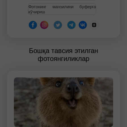
Фотонинг манзилини буферга
кўчириш
Бошқа тавсия этилган
фотоянгиликлар