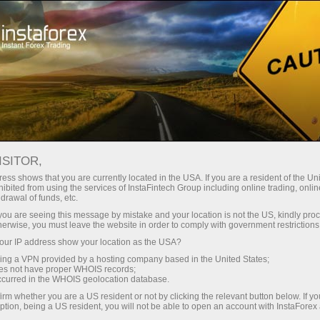
Трейдерлар учун
Форекс аналитика
ISITOR,
Фотоянгиликлар
ess shows that you are currently located in the USA. If you are a resident of the Uni
ibited from using the services of InstaFintech Group including online trading, online
drawal of funds, etc.
k you are seeing this message by mistake and your location is not the US, kindly pro
herwise, you must leave the website in order to comply with government restrictions
12:20 2016-12-01
ur IP address show your location as the USA?
sing a VPN provided by a hosting company based in the United States;
САМЫЙ БОГАТЫЙ
oes not have proper WHOIS records;
occurred in the WHOIS geolocation database.
ХУДОЖЕСТВЕННЫЙ МУЗЕЙ
irm whether you are a US resident or not by clicking the relevant button below. If y
ПЛАНЕТЫ
ption, being a US resident, you will not be able to open an account with InstaForex