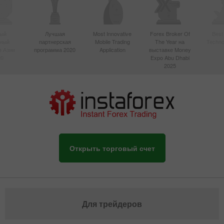
ый
Лучшая
Most Innovative
Forex Broker Of
Best
вный
партнерская
Mobile Trading
The Year на
Techno
в Азии
программа 2020
Application
выставке Money
20
Expo Abu Dhabi
2025
Открыть торговый счет
Для трейдеров