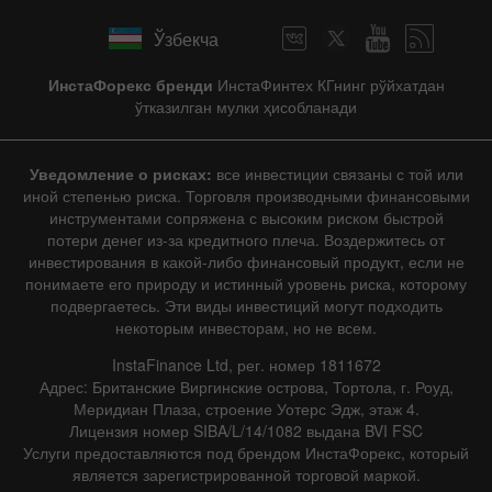
Ўзбекча
ИнстаФорекс бренди
ИнстаФинтех КГнинг рўйхатдан
ўтказилган мулки ҳисобланади
Уведомление о рисках:
все инвестиции связаны с той или
иной степенью риска. Торговля производными финансовыми
инструментами сопряжена с высоким риском быстрой
потери денег из-за кредитного плеча. Воздержитесь от
инвестирования в какой-либо финансовый продукт, если не
понимаете его природу и истинный уровень риска, которому
подвергаетесь. Эти виды инвестиций могут подходить
некоторым инвесторам, но не всем.
InstaFinance Ltd, рег. номер 1811672
Адрес: Британские Виргинские острова, Тортола, г. Роуд,
Меридиан Плаза, строение Уотерс Эдж, этаж 4.
Лицензия номер SIBA/L/14/1082 выдана BVI FSC
Услуги предоставляются под брендом ИнстаФорекс, который
является зарегистрированной торговой маркой.