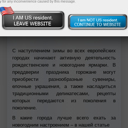
y for any inconvenience caused by this message.
Савдо ҳисоб-варағини очиш
Демо-ҳисоб-варағини очиш
С наступлением зимы во всех европейских
городах начинают активную деятельность
рождественские и новогодние ярмарки. В
преддверии праздника горожане могут
приобрести разнообразные сувениры,
елочные украшения, а также насладиться
традиционными деликатесами, рецепты
которых передаются из поколения в
поколение.
В какие города лучше всего ехать за
новогодним настроением – в нашей статье