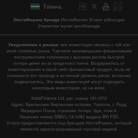
Ўзбекча
ИнстаФорекс бренди
ИнстаФинтех КГнинг рўйхатдан
ўтказилган мулки ҳисобланади
Уведомление о рисках:
все инвестиции связаны с той или
иной степенью риска. Торговля производными финансовыми
инструментами сопряжена с высоким риском быстрой
потери денег из-за кредитного плеча. Воздержитесь от
инвестирования в какой-либо финансовый продукт, если не
понимаете его природу и истинный уровень риска, которому
подвергаетесь. Эти виды инвестиций могут подходить
некоторым инвесторам, но не всем.
InstaFinance Ltd, рег. номер 1811672
Адрес: Британские Виргинские острова, Тортола, г. Роуд,
Меридиан Плаза, строение Уотерс Эдж, этаж 4.
Лицензия номер SIBA/L/14/1082 выдана BVI FSC
Услуги предоставляются под брендом ИнстаФорекс, который
является зарегистрированной торговой маркой.