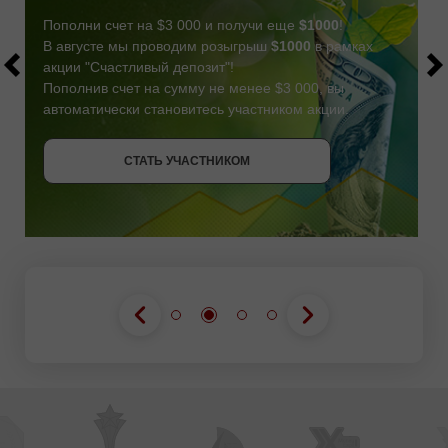
Пополни счет на $3 000 и получи еще
$1000
!
В августе мы проводим розыгрыш
$1000
в рамках
акции "Счастливый депозит"!
Пополнив счет на сумму не менее $3 000, вы
автоматически становитесь участником акции.
СТАТЬ УЧАСТНИКОМ
СТАТЬ УЧАСТНИКОМ
ПОЛУЧИТЬ БОНУС
СТАТЬ УЧАСТНИКОМ