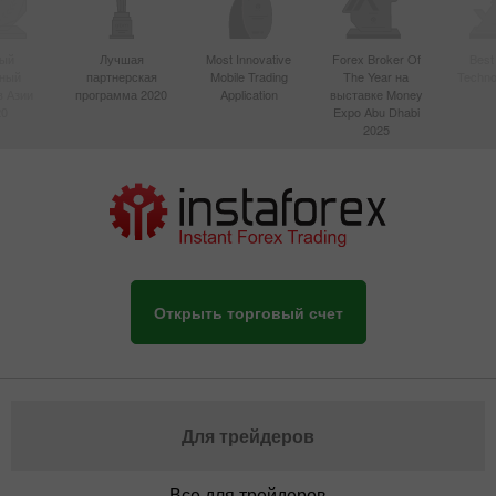
ый
Лучшая
Most Innovative
Forex Broker Of
Best
вный
партнерская
Mobile Trading
The Year на
Techno
в Азии
программа 2020
Application
выставке Money
20
Expo Abu Dhabi
2025
Открыть торговый счет
Для трейдеров
Все для трейдеров