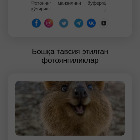
Фотонинг манзилини буферга
кўчириш
Бошқа тавсия этилган
фотоянгиликлар