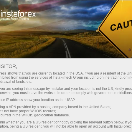
Трейдерлар учун
Форекс аналитика
ISITOR,
Фотоянгиликлар
ess shows that you are currently located in the USA. If you are a resident of the Uni
ibited from using the services of InstaFintech Group including online trading, online
drawal of funds, etc.
k you are seeing this message by mistake and your location is not the US, kindly pro
herwise, you must leave the website in order to comply with government restrictions
10:57 2016-12-09
ur IP address show your location as the USA?
sing a VPN provided by a hosting company based in the United States;
САМЫЕ ЯРКИЕ
oes not have proper WHOIS records;
occurred in the WHOIS geolocation database.
РОЖДЕСТВЕНСКИЕ ЯРМАРКИ
irm whether you are a US resident or not by clicking the relevant button below. If y
ЕВРОПЫ
ption, being a US resident, you will not be able to open an account with InstaForex