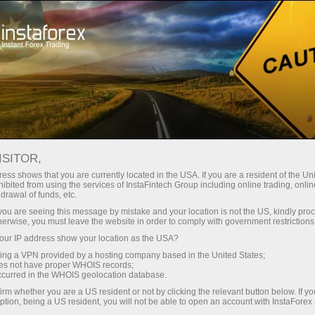
Трейдерлар учун
Форекс аналитика
ISITOR,
Фотоянгиликлар
ess shows that you are currently located in the USA. If you are a resident of the Uni
ibited from using the services of InstaFintech Group including online trading, online
drawal of funds, etc.
k you are seeing this message by mistake and your location is not the US, kindly pro
herwise, you must leave the website in order to comply with government restrictions
21:47 2026-03-19
ur IP address show your location as the USA?
sing a VPN provided by a hosting company based in the United States;
GTC 2026. ДЖЕНСЕН ХУАНГ И
oes not have proper WHOIS records;
occurred in the WHOIS geolocation database.
ТОЧКА НЕВОЗВРАТА В САН-ХОСЕ
irm whether you are a US resident or not by clicking the relevant button below. If y
ption, being a US resident, you will not be able to open an account with InstaForex