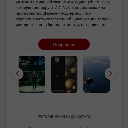
«атомом» мировой экономики, единицей смысла,
которую генерирует ИИ. Nvidia переосмыслила
производство. Дженсен подчеркнул, что
эффективность современной цивилизации теперь
измеряется не в баррелях нефти, а в количестве
токенов, произведенных на один ватт энергии. На
огромном экране за его спиной миллиарды
светящихся частиц складывались в сложные
Подробнее
структуры, визуализируя невидимый поток данных,
который уже пронизывает каждую сферу нашего
бизнеса и быта.
Фотоянгиликлар рўйхатига