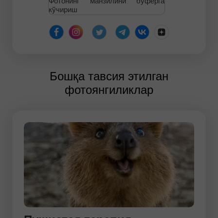
Фотонинг манзилини буферга
кўчириш
Бошқа тавсия этилган
фотоянгиликлар