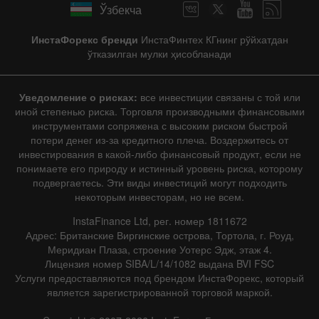
Ўзбекча
ИнстаФорекс бренди
ИнстаФинтех КГнинг рўйхатдан
ўтказилган мулки ҳисобланади
Уведомление о рисках:
все инвестиции связаны с той или
иной степенью риска. Торговля производными финансовыми
инструментами сопряжена с высоким риском быстрой
потери денег из-за кредитного плеча. Воздержитесь от
инвестирования в какой-либо финансовый продукт, если не
понимаете его природу и истинный уровень риска, которому
подвергаетесь. Эти виды инвестиций могут подходить
некоторым инвесторам, но не всем.
InstaFinance Ltd, рег. номер 1811672
Адрес: Британские Виргинские острова, Тортола, г. Роуд,
Меридиан Плаза, строение Уотерс Эдж, этаж 4.
Лицензия номер SIBA/L/14/1082 выдана BVI FSC
Услуги предоставляются под брендом ИнстаФорекс, который
является зарегистрированной торговой маркой.