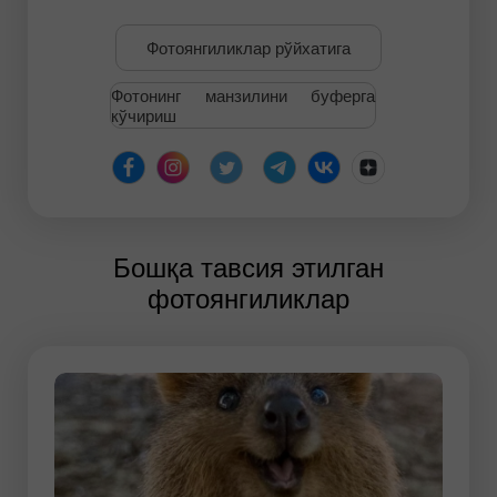
Фотоянгиликлар рўйхатига
Фотонинг манзилини буферга
кўчириш
Бошқа тавсия этилган
фотоянгиликлар