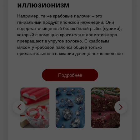
иллюзионизм
Например, те же крабовые палочки – это
гениальный продукт японской инженерии. Они
содержат очищенный белок белой рыбы (сурими),
который с помощью красителя и ароматизатора
превращают в упругое волокно. С крабовым
мясом у крабовой палочки общее только
прилагательное в названии да еще некое внешнее
подобие. Но покупатель не чувствует себя
обманутым, так как приобретает за копейки «вкус
праздника». То есть приобретает текстуру и идею,
Подробнее
сознательно игнорируя состав. Рынок сурими
быстро стал многомиллиардным по двум
причинам – растущей популярности
морепродуктов и достойной замене дефицитного
и дорогого продукта дешевыми, но приемлемыми
аналогами.