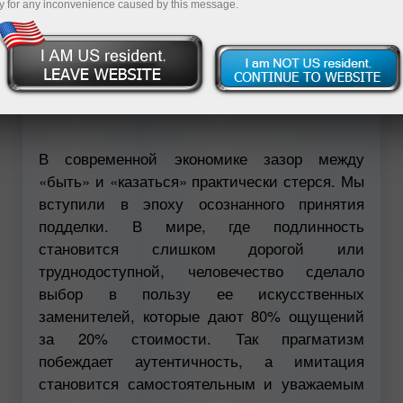
y for any inconvenience caused by this message.
Савдо ҳисоб-варағини очиш
Демо-ҳисоб-варағини очиш
В современной экономике зазор между
«быть» и «казаться» практически стерся. Мы
вступили в эпоху осознанного принятия
подделки. В мире, где подлинность
становится слишком дорогой или
труднодоступной, человечество сделало
выбор в пользу ее искусственных
заменителей, которые дают 80% ощущений
за 20% стоимости. Так прагматизм
побеждает аутентичность, а имитация
становится самостоятельным и уважаемым