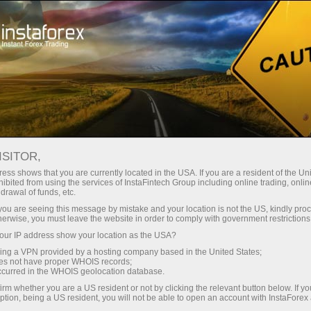
Трейдерлар учун
Форекс аналитика
ISITOR,
Фотоянгиликлар
ess shows that you are currently located in the USA. If you are a resident of the Uni
ibited from using the services of InstaFintech Group including online trading, online
drawal of funds, etc.
k you are seeing this message by mistake and your location is not the US, kindly pro
herwise, you must leave the website in order to comply with government restrictions
21:19 2026-03-25
ur IP address show your location as the USA?
sing a VPN provided by a hosting company based in the United States;
ЭФФЕКТ КРАБОВОЙ ПАЛОЧКИ –
oes not have proper WHOIS records;
occurred in the WHOIS geolocation database.
ПОЧЕМУ МЫ ВЫБИРАЕМ «ПОЧТИ
irm whether you are a US resident or not by clicking the relevant button below. If y
НАСТОЯЩЕЕ»?
ption, being a US resident, you will not be able to open an account with InstaForex