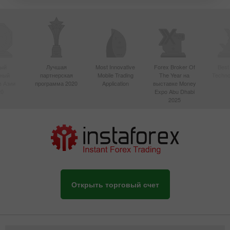
ый
Лучшая
Most Innovative
Forex Broker Of
Best
вный
партнерская
Mobile Trading
The Year на
Techno
в Азии
программа 2020
Application
выставке Money
20
Expo Abu Dhabi
2025
Открыть торговый счет