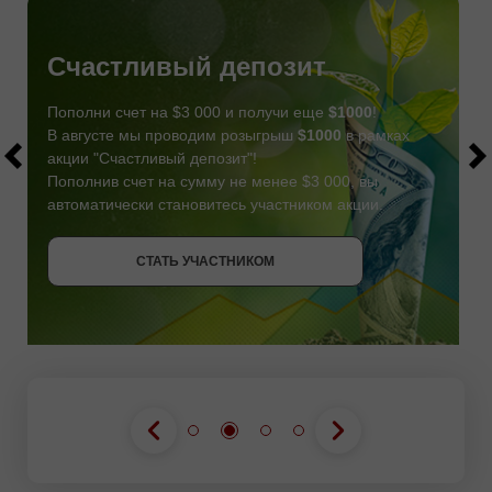
Счастливый депозит
Пополни счет на $3 000 и получи еще
$1000
!
В августе мы проводим розыгрыш
$1000
в рамках
акции "Счастливый депозит"!
Пополнив счет на сумму не менее $3 000, вы
автоматически становитесь участником акции.
СТАТЬ УЧАСТНИКОМ
СТАТЬ УЧАСТНИКОМ
ПОЛУЧИТЬ БОНУС
СТАТЬ УЧАСТНИКОМ