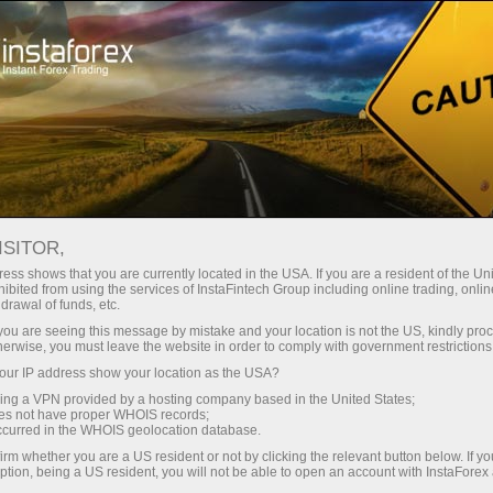
Ҳисоб-варағини тез очиш
Савдо платформаси
Энди иш
шлаётганлар
Инвесторлар учун
Ҳамкорлар учун
Промоак
учун
ISITOR,
ess shows that you are currently located in the USA. If you are a resident of the Uni
орекс:
ibited from using the services of InstaFintech Group including online trading, online
drawal of funds, etc.
опрогноз
-варағини очиш
k you are seeing this message by mistake and your location is not the US, kindly pro
herwise, you must leave the website in order to comply with government restrictions
ur IP address show your location as the USA?
sing a VPN provided by a hosting company based in the United States;
oes not have proper WHOIS records;
occurred in the WHOIS geolocation database.
irm whether you are a US resident or not by clicking the relevant button below. If y
ption, being a US resident, you will not be able to open an account with InstaForex