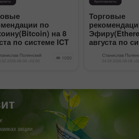
валюты
Криптовалюты
говые
Торговые
омендации по
рекомендаци
оину(Bitcoin) на 8
Эфиру(Ethere
ста по системе ICT
августа по с
н сумел восстановиться за 5
Эфир продолжает вт
танислав Полянский
Станислав Полян
1050
 на 8000$ и продолжает
восходящей коррекц
6:52 2026-08-08 +02:00
04:39 2026-08-08 +0
енно неспешное движение к
нисходящего тренда
твенному «медвежьему» FVG
полностью копируя
вном графике. На дневном ТФ
биткоина. За после
инственная область POI для
недель курс эфира 
коротких
изменился. На 4-ча
сформировался флэ
зит
0
!
рамках акции