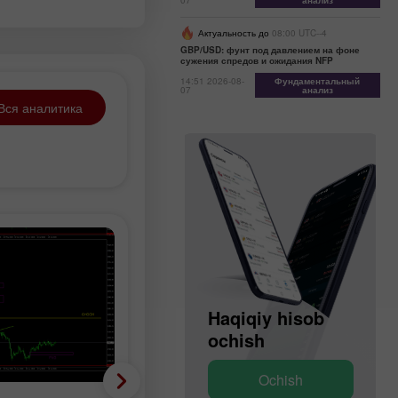
07
анализ
Актуальность до
08:00 UTC--4
GBP/USD: фунт под давлением на фоне
сужения спредов и ожидания NFP
14:51 2026-08-
Фундаментальный
07
анализ
Вся аналитика
Demo hisob
Haqiqiy hisob
ochish
ochish
Ochish
Ochish