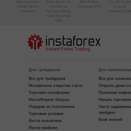
Most Innovative
Forex Broker Of
Best Trading
Top 100 Truste
Mobile Trading
The Year на
Technology 2024
Financial
Application
выставке Money
Institutions 202
Expo Abu Dhabi
2025
Для трейдеров
Для начинающ
Все для трейдеров
Все для начина
Мгновенное открытие счета
Открыть демо-сч
Торговая платформа
Полезная инфо
ИнстаФорекс бонусы
Начать торговлю
Подарки за пополнение
Часто задаваем
трейдинг
Торговые условия
База знаний
Инста-аналитика
Инста-графики