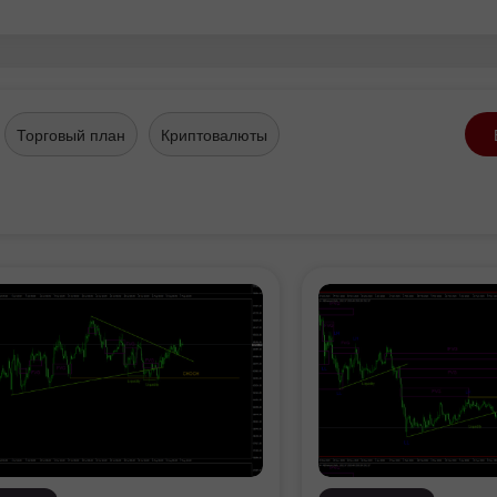
Торговый план
Криптовалюты
Demo hisob
Haqiqiy hisob
ochish
ochish
Ochish
Ochish