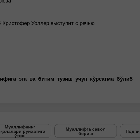
оюза
 Кристофер Уоллер выступит с речью
сифига эга ва битим тузиш учун кўрсатма бўлиб
Муаллифнинг
Муаллифга савол
қолалари рўйхатига
Подпи
бериш
ўтиш