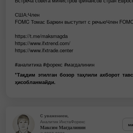
Встреча совета министров финансов стран Еврос
США:Член
FOMC Томас Баркин выступит с речьюЧлен FOMC
https://t.me/maksmagda
https://www.ifxtrend.com/
https://www.ifxtrade.center
#аналитика #форекс #магдалинин
*Тақдим этилган бозор таҳлили ахборот тав
ҳисобланмайди.
С уважением,
Аналитик ИнстаФорекс
ма
Максим Магдалинин