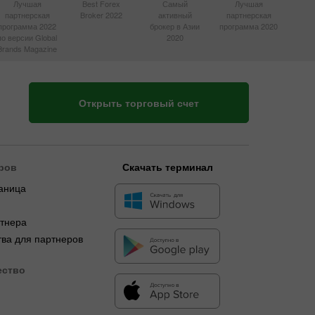
Лучшая
Best Forex
Самый
Лучшая
партнерская
Broker 2022
активный
партнерская
программа 2022
брокер в Азии
программа 2020
по версии Global
2020
Brands Magazine
Открыть торговый счет
ров
Скачать терминал
аница
я
ртнера
ва для партнеров
ество