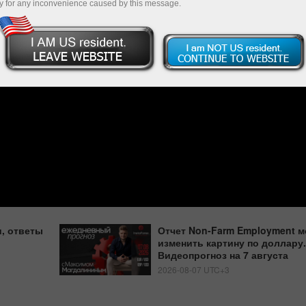
y for any inconvenience caused by this message.
, ответы
Отчет Non-Farm Employment м
изменить картину по доллару.
Видеопрогноз на 7 августа
2026-08-07 UTC+3