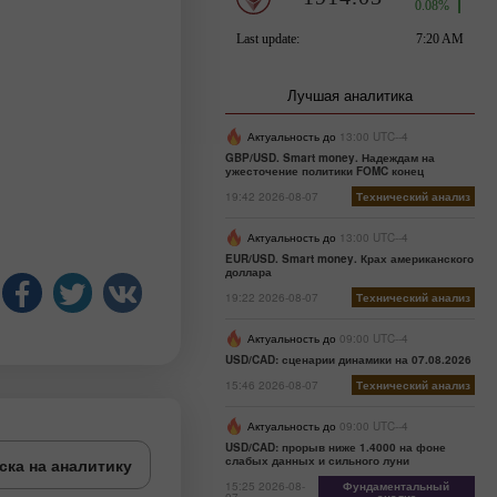
Лучшая аналитика
Актуальность до
13:00 UTC--4
GBP/USD. Smart money. Надеждам на
ужесточение политики FOMC конец
19:42 2026-08-07
Технический анализ
Актуальность до
13:00 UTC--4
EUR/USD. Smart money. Крах американского
доллара
19:22 2026-08-07
Технический анализ
Актуальность до
09:00 UTC--4
USD/CAD: сценарии динамики на 07.08.2026
15:46 2026-08-07
Технический анализ
Актуальность до
09:00 UTC--4
USD/CAD: прорыв ниже 1.4000 на фоне
слабых данных и сильного луни
ска на аналитику
15:25 2026-08-
Фундаментальный