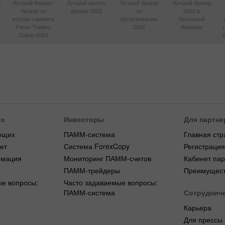
d
Лучший Форекс-
Лучший крипто
Лучший брокер
Лучший брокер
брокер по
брокер 2022
по
2022 в
4
итогам саммита
обслуживанию
Латинской
Forex Traders
2022
Америке
Dubai–2023
их
Инвесторы
Для партне
ющих
ПАММ-система
Главная стр
ет
Система ForexCopy
Регистраци
рмация
Мониторинг ПАММ-счетов
Кабинет па
ПАММ-трейдеры
Преимущест
ые вопросы:
Часто задаваемые вопросы:
ПАММ-система
Сотруднич
Карьера
Для прессы